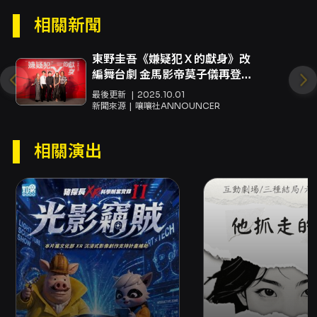
退刷全額票款至「原購票人」信用卡；以文化幣
相關新聞
全額支付者，將全額返還至文化幣帳號。
東野圭吾《嫌疑犯Ｘ的獻身》改
二、【現金、
ATM
轉帳購買】
編舞台劇 金馬影帝莫子儀再登國
請於
113
年
0
4
月
0
8
日前，
以下列方式擇一辦理：
家劇院演出
最後更新
2025.10.01
線上辦理：至
退票申請系統
，勾選項目
3.
新聞來源
嚷嚷社ANNOUNCER
「節目取消退票申請」
辦理退票，並請依照申請系統內指示，上傳票
券及存摺照片，以利完成現金退款。
相關演出
郵寄辦理：請於退票截止日前（以郵戳為憑，
須自行負擔郵資）掛號郵寄票券至 「100011
台北市中正區中山南路21-1號 OPENTIX電商
營運組 退票小組收」。請務必附上存摺影本
及電話聯絡資料，以便退款至指定之帳戶。
※提醒：票券寄回前請先記下票券上的訂單編
號（如：202101220000123-1），以便查
詢退票狀況。
現場辦理：請持票前往OPENTIX臺北、臺