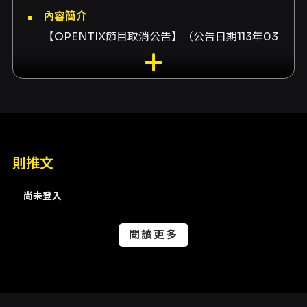
內容簡介
【
OPENTIX
節目取消公告】
（公告日期
113
年
03
月
12
日
）
親愛的觀眾，你好，
原
2024
年
03
月
30
日（
六
）
14:30
、
19
:30
及
2024
年
03
月
31
日（
日
）
14
:30
於
新莊文化藝術中心
演出之
北京電影學院聯合製
則推文
作演出《筆者哈米爾》
，因
人員調動不可抗力因
尚未登入
素
取消演出，造成不便，敬請見諒。
閱讀更多
退票辦法如下，請依照購票時所選付款方式辦
理：
一、【刷卡購買、以文化幣全額支付】
無須主動申請退票。刷卡購買者，系統將會自動