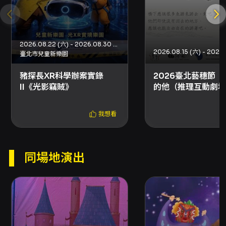
中、臺南、高雄
服務處
辦理全額退票。
※如何查詢付款方式：
2026.08.22 (六) - 2026.08.30 (日)
● 登入OPENTIX＞會員＞訂單紀錄，點入要
臺北市兒童新樂園
查詢的訂單編號內即可查看付款方式。請留意，
豬探長XR科學辦案實錄
2026臺北藝穗節｜
如為文化幣全額支付，付款方式會顯示「現金 $0
II《光影竊賊》
的他（推理互動劇場
+ 文化幣」。
● 票券入場聯，票價旁的英文代號C為現金付
我想看
款，ATM為ATM轉帳，V／M／J／AE／AP／
GP為刷卡付款，B為向主辦單位購票票券。
同場地演出
※注意事項：
● 如購票時使用文化幣或點數折抵，退票時，
系統將退還折抵之全額文化幣，並於扣除退票手
續費後，優先退還點數，再將剩餘款項退回。特