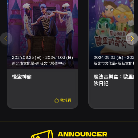
別提醒，如退票時（含換、補票及因節目異動之
退票），抵用之文化幣、點數已逾使用效期，
OPENTIX將無法以任何形式進行返還、展延。
● 退票以票面金額為計算標準，取票所產生之
郵寄費、超商服務費，退票寄回郵資、選擇ATM
轉帳付款產生之轉帳手續費等均不屬於退票費用
2024.08.25 (日) - 2024.11.03 (日)
2024.08.23 (五) - 2024.
計算內。
新北市文化局-新莊文化藝術中心
新北市文化局-新莊文化藝
● 原訂單如為線上購買或分銷點購買並有歸戶
怪盜神偷
魔法音樂盒：歐里的
OPENTIX會員，退票成功後會收到Email通知，
險日記
你亦可登入OPENTIX訂單紀錄，查詢訂單狀
態。
我想看
● 刷卡購票將退票至原購票信用卡，約7-10個
工作日可向發卡行查詢到該筆款項；現金及ATM
轉帳購票，選擇線上或郵寄辦理，約10個工作日
匯款至你指定之帳戶。