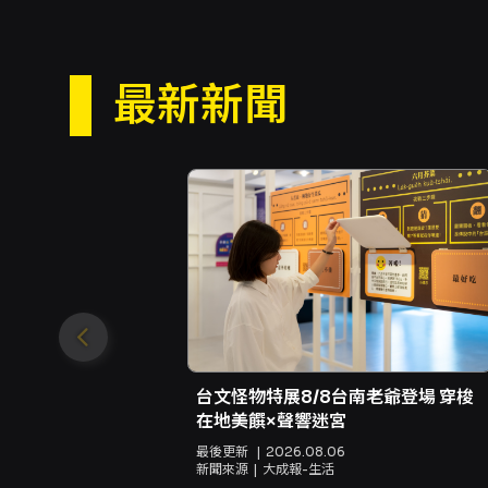
最新新聞
台文怪物特展8/8台南老爺登場 穿梭
在地美饌×聲響迷宮
最後更新
2026.08.06
新聞來源
大成報-生活