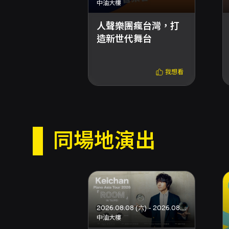
中油大樓
人聲樂團瘋台灣，打
演出團體介紹：
造新世代舞台
韓國Narin人聲樂團
我想看
『觸動你內心的聲音，Narin』
Narin是由「Narida」
多年來，Narin不斷嘗試打破
同場地演出
獲多項國際比賽大獎，並在現代
廣播及電台的多次受訪，積極地
Narin積極於各種文化與藝術
與專業性和原創性的演出的營運是
2026.08.08 (六) - 2026.08.08 (六)
注意事項
◎開放時間：開演前30分鐘開
中油大樓