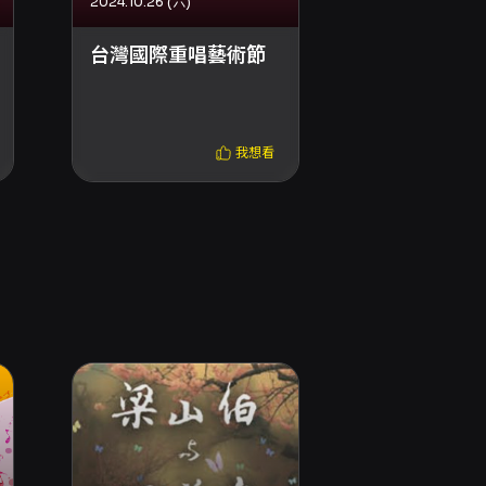
2024.10.26 (六)
宜蘭演藝廳
台灣國際重唱藝術節
2024年台
藝術節-巡
蘭場
我想看
卡貝拉音樂，讓觀眾留下深刻的印象。
已經成為現代阿卡貝拉的頂尖高手。Narin榮
亞、日本、美國等國的國際音樂節演出，並透過
創下超過46萬訂閱者的熱烈反響。經營社群媒體
潮流。