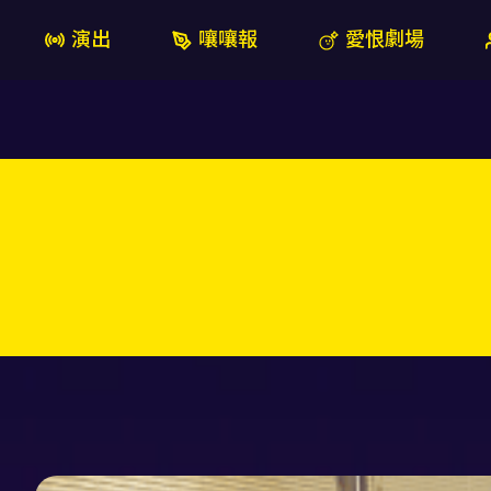
演出
嚷嚷報
愛恨劇場