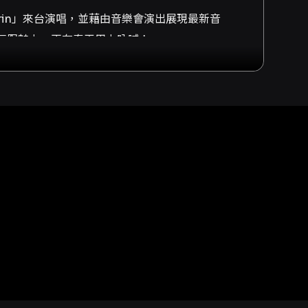
rin」來台演唱，並藉由音樂會演出展現最新音
無限魅力，正在春天用力吶喊！