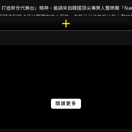
，打造新世代舞台」精神，邀請來自韓國頂尖專業人聲樂團「Na
視野達到阿卡貝拉團體交流之目的。向新世代青年唱出新人聲的
閱讀更多