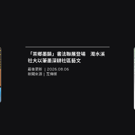
「茶鄉墨韻」書法聯展登場 濁水溪
社大以筆墨深耕社區藝文
最後更新
2026.08.06
新聞來源
互傳媒