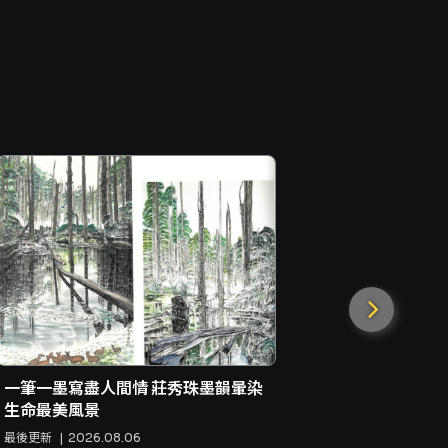
TCOD台中
會 27組
最後更新
20
新聞來源
互
一筆一墨寫盡人間情 莊秀珠墨韻暈染
生命最美風景
最後更新
2026.08.06