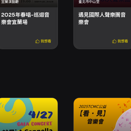
宜蘭演藝廳
臺北市中山堂
2025年春唱-巡迴音
遇見國際人聲樂團音
樂會宜蘭場
樂會
我想看
我想看
這個詩意的字詞演變而來，意指「降臨之音」，也就是從天而降的阿
一般人對現代阿卡貝拉音樂的偏見，無論是在韓國還是在國外，他們
阿卡貝拉界獲得無與倫比的聲譽。他們多次受邀至香港、馬來西
將阿卡貝拉音樂帶領至更多元與大眾化的領域。
展演中打造表演藝術的專業性與原創性，此創新在YouTube平台
Narin未來的首要目標，也將為現代阿卡貝拉藝術展開另一新
放入場