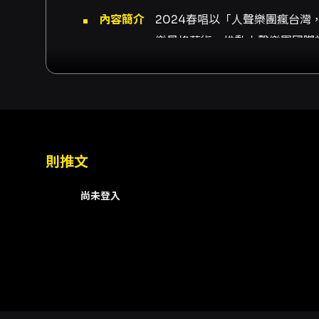
內容簡介
2024春唱以「人聲樂團瘋台灣
樂風格藝術，推動人聲樂團國際
則推文
尚未登入