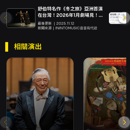
情歌，將是二十一世紀的當代連篇藝術歌曲代
舒伯特名作《冬之旅》亞洲首演
表。作曲家李柏森接受洛杉磯愛樂的創作委託，
在台灣！2026年1月劇場見！
從智利詩人聶魯達（Pablo Neruda, 1904-
✨❄️
最後更新
2025.11.12
新聞來源
ININTOMUSIC音音有代誌
1973）的《一百首愛的十四行詩》詩集中獲得啟
發，於2005年五月二十日發表五首以《聶魯達
相關演出
詩歌集》Neruda Songs為名的管弦樂歌曲，並
由妻子蘿琳・杭特擔任首演的次女高音獨唱家。
次女高音范婷玉將李柏森的《聶魯達詩歌集》選
作為本場音樂會的重點曲目，以鋼琴與人聲的方
式來呈現並介紹智利詩人聶魯達的情詩風采，喜
歡人聲藝術與聶魯達詩作的朋友們，千萬不能錯
過！
｜演出曲目｜