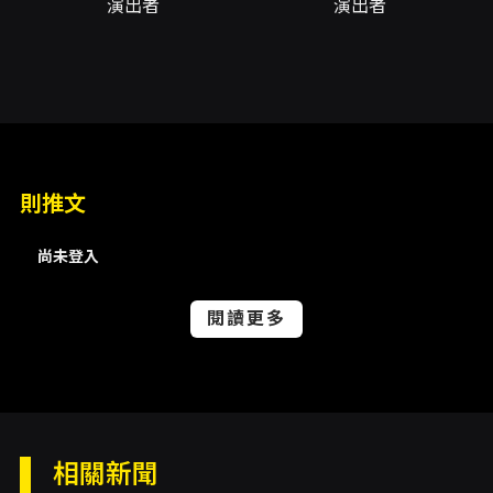
演出者
演出者
試以跨性別演唱的詮釋，體現貝多芬（Ludwig
van Beethoven, 1770-1827）人聲作品中，少
見描寫情愛的音樂創作，唱誦貝多芬音樂語彙中
所欲表達的愛情哲學。
此場獨唱會不僅以《致遠方的愛人》表彰貝
多芬的戀愛哲學，舒曼（Robert Schumann,
則推文
1810-1856）與美國當代作曲家李柏森（Peter
Lieberson, 1946-2011）所創作的連篇歌曲，將
尚未登入
是描述夫妻之愛的最佳的代言作品。以夏米索
（Adelbert von Chamisso, 1781-1838）的詩
閱讀更多
作，舒曼入樂寫出《女人的愛與一生》，是連篇
歌曲中首屈一指的經典曲目。若將《女人的愛與
一生》視為十九世紀舒曼展現對妻子克拉拉的深
情證明，而李柏森寫給妻子蘿琳・杭特
相關新聞
（Lorraine Hunt Lieberson, 1954-2006）的