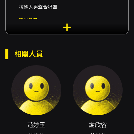
拉縴人男聲合唱團
演出地點
國家兩廳院-演奏廳 臺北市中正區中山南路21-1號
演出團隊
演出者范婷玉、演出者謝欣容
相關人員
內容簡介
次女高音｜范婷玉
鋼琴合作｜謝欣容
次女高音范婷玉本著一向嚴謹且富實驗精神
之態度，今年再次從女性的聲音與視角，以「深
情詩篇」作為選曲主軸，挑戰西方音樂史中，最
范婷玉
謝欣容
早出現的連篇藝術歌曲～《致遠方的愛人》，嘗