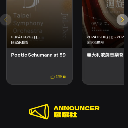
字幕語言： 中文
演前導聆： 無
到場注意事項：為維護您及其他觀眾的聆賞體
驗，演出當天請盡量準時入座。
2024.09.22 (日)
國家兩廳院
國家兩廳院
Poetic Schumann at 39
義大利歌劇音樂會
我想看