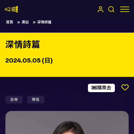
嚷嚷社
首頁
演出
深情詩篇
深情詩篇
2024.05.05 (日)
購票去
音樂
獨唱