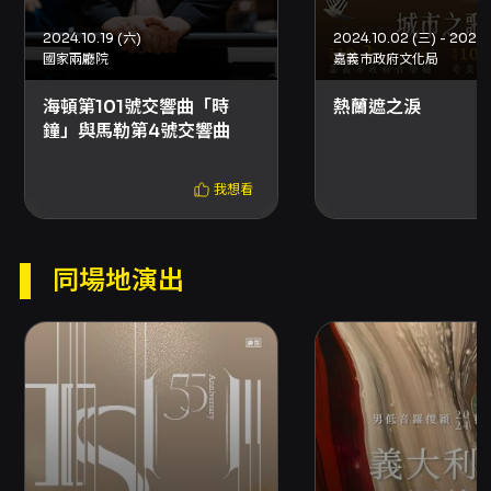
2024.10.19 (六)
．Ludwig van Beethoven（1770-1827） 貝
國家兩廳院
嘉義市政府文化局
多芬
海頓第101號交響曲「時
熱蘭遮之淚
An die ferne Geliebte op. 98《致遠方的愛
鐘」與馬勒第4號交響曲
人》
我想看
．Robert Schumann（1810-1856）舒曼
Frauenliebe und -leben 《女人愛與一生》
同場地演出
．Peter Lieberson（1946-2011）李柏森
Neruda Songs 《聶魯達之歌》
注意事項
開放時間：19:00
演出全長：90分鐘