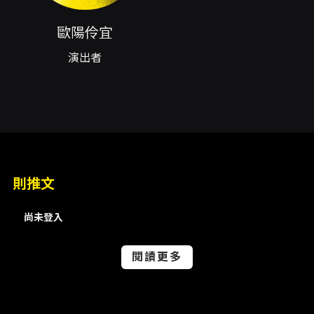
拔萃之中提琴演奏家。所獲得國際比賽之獎項包
歐陽伶宜
括2000年美國Fischoff室內樂比賽銀牌獎，及
演出者
2004年法國巴黎國際中提琴大賽第三獎。演出
足跡遍及歐、亞、美洲，曾參與德國Passau、加
拿大Banff、日本Takefu、美國ECHO、
Hotchkiss、La Jolla、Mainly Mozart、
Tanglewood、Ventura等各大音樂節之演出，
室內樂合作對象包括鋼琴家Jean-Yves
則推文
Thibaudet、Yefim Bronfman、小提琴家
Augustin Hadelich、Pinchas Zukerman、
尚未登入
中提琴家今井信子、琵琶演奏家吳蠻，以及著名
弦樂四重奏團體Arditti、Cleveland、
閱讀更多
Emerson、Guarneri之成員，也曾與著名作曲
家梁雷、Toshio Hosokawa、George
Perle、John Corigliano及John Harbison等