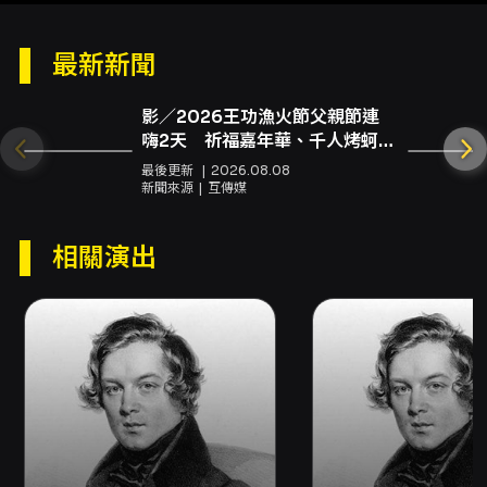
共同合作發表新作。現為美國聖地牙哥交響樂團
最新新聞
中提琴終身首席，並為聖地牙哥州立大學駐校藝
術家。他使用的兩把中提琴分別為1580年製造的
影／2026王功漁火節父親節連
Gaspar Bertolotti da Salo“ex-Ferir”及1650
嗨2天 祈福嘉年華、千人烤蚵率
年的Christophrus Klingler。
先登場
最後更新
2026.08.08
新聞來源
互傳媒
Infinite 首席四重奏 / Infinite String Quartet
相關演出
由NSO國家交響樂團前首席李宜錦、副首席鄧皓
敦、中提琴演奏家陳猶白與師大音樂系教授歐陽
伶宜所組成的「Infinite首席四重奏」，在短短幾
年之間，已儼然成為國內古典樂迷心中首屈一指
的室內樂組合，音樂演奏實力媲美世界一流樂
團，他們完美無間的絕佳默契、精準純熟旳技