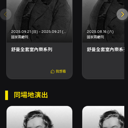
巧、內斂深刻的詮釋，更是廣受樂迷愛戴與樂界
的肯定。
李宜錦／小提琴
I-Ching Li／Violin
2025.09.21 (日) - 2025.09.21 (日)
2025.08.16 (六)
國家兩廳院
國家兩廳院
以兼具細膩及強烈感染力風格的小提琴演奏家李
舒曼全套室內樂系列
舒曼全套室內樂系列
宜錦，2002年以新秀之姿考取NSO國家交響樂
團副首席，2005年升任為樂團首席，在服務了
17個樂季，累積了近千場豐富演出經驗後決定轉
我想看
換職場，於2019年9月應聘為國立台北藝術大學
音樂系專任副教授，為下一代年輕學子付出及努
同場地演出
力。近年熱心推廣兒童音樂教育，參與發想
「NSO媽媽說故事」系列音樂會，並錄製有聲
CD，及製作雲門劇場親子音樂會系列，廣受大小
朋友的歡迎。出自於對室內樂的熱愛，其領軍的