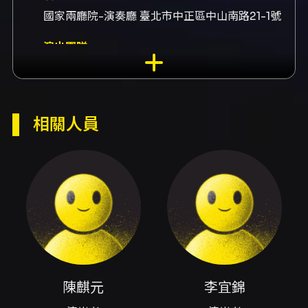
國家兩廳院-演奏廳 臺北市中正區中山南路21-1號
演出團隊
演出者陳麒元、演出者李宜錦、演出者鄧皓敦、
演出者陳猶白、演出者歐陽伶宜
內容簡介
相關人員
鮮少在音樂會中出現，孟德爾頌的兩首弦樂五重
奏出現在他創作生涯的開始與結束，它們清新悅
耳、甜美動人，被認為是室內樂曲目中不可多得
的傑出作品。由現任美國聖地牙哥交響樂團中提
琴終身首席陳麒元與台灣首屈一指的首席四重
奏，首次聯手合作演繹這兩首長期被忽略的弦樂
五重奏，勢必為台灣古典室內樂樂迷帶來一場難
陳麒元
李宜錦
得一見的精彩演出。