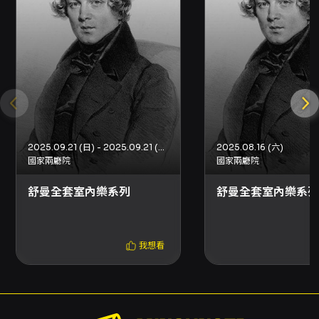
Infinite首席四重奏連續八年受邀於「誠品室內樂
節」亮相，並完成台灣演出完整巴爾托克弦樂四
重奏的創舉。2019年九月發行小提琴與吉他合奏
專輯《調和的靈感》獲選為誠品年中編輯特選
（Editor's Choice），專輯更入圍第31屆傳藝
金曲獎《最佳藝術音樂專輯》、《最佳專輯製作
人獎》、《最佳演奏獎》、《最佳錄音獎》等獎
2025.09.21 (日) - 2025.09.21 (日)
2025.08.16 (六)
項提名，並獲得《最佳演奏獎》殊榮，成績斐
國家兩廳院
國家兩廳院
然。
舒曼全套室內樂系列
舒曼全套室內樂系列
鄧皓敦／小提琴 Hao-Tun Teng／Violin
我想看
生於台北市，自幼即顯露優越的音樂才能，三歲
半由馬孝駿博士啟蒙，先後隨李淑德、鄭俊騰、
李麗淑、陳廷輝、吉永禎三等名師習琴，就讀師