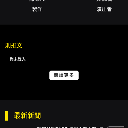
他們只剩下這段短暫的車程，在不妨礙家庭的大
製作
演出者
前提下，重溫往日時光。
拾棲劇團邀請觀眾，一起進入真實車廂，化身乘
客，加入這趟荒謬愛情之旅！
則推文
「
拾
棲
號
」
帶
你
開
啟
這
趟
奇
幻
之
旅
！
尚未登入
✨購買藝文贊助票，還可收到拾棲劇團特別製作
閱讀更多
小禮，一點心意感謝大家支持鼓勵
✨鍍金列車活動✨
現正進行
#鍍金列車
四人團體優惠活動，只要輸入優惠碼
最新新聞
【goldentrain】
即可享八折優惠。