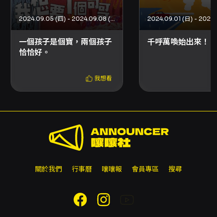
特別感謝
張幼玫女士
2024.09.05 (四) - 2024.09.08 (日)
晟彥劇務工作室
一個孩子是個寶，兩個孩子
千呼萬喚始出來！
恰恰好。
------
♦️拾棲劇團♦️
我想看
拾棲劇團成立於2008年，作品多從生活經驗
中汲取創作素材， 亦在空間中著墨，在尋常的
生活場景中，挖掘蘊藏空間中的故事，把玩舞
台空間，搬演生活的故事。
擅長於非典型的劇
場空間中演出，曾在傳統街屋的後院裡搬演
《拾棲茶館》系列定目連續劇；更曾在動物園
關於我們
行事曆
嚷嚷報
會員專區
搜尋
與遠在愛沙尼雅的黑鸛家族連線演出；甚或以
婚宴場景為主要舞台，演出《拾棲有囍》囍宴
故事。拾棲劇團不斷挑戰劇場的空間形式與規
矩，以無界限的姿態，直接走進觀眾的日常