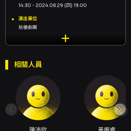
14:30、2024.08.29 (四) 19:00
演出單位
拾棲劇團
演出團隊
製作陳沛欣、演出者黃振睿、編劇黃振睿、導演
黃振睿、演出者方佳琳、影像姜婉茹、視覺蔣美
相關人員
喬、空間陳逸帆、演出者曾馨瑩、演出者李詠
涵、演出者盧旭男、演出者張耿華
內容簡介
🎟️如果有一張車票可以自己決定目的地，
你／妳想去哪裡呢？
曾經愛到要死的男女在火車上意外重逢，過去你
儂我儂，現在男有婚，女已嫁；
陳沛欣
黃振睿