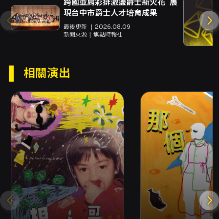
跨國並肩彩排激盪爵士新火花 展
現台中市爵士人才培育成果
最後更新
2026.08.09
🎭 演出及製作團隊
🎭
新聞來源
焦點時報社
演出單位｜拾棲劇團
製作、聲音｜陳沛欣
相關演出
編劇、導演｜
黃振睿
演員｜黃振睿、方佳琳
影像｜姜婉茹
視覺｜蔣美喬
空間｜陳逸帆
技術、排助｜何亞函
還有
曾馨瑩、李詠涵、盧旭男、張耿華
拾棲劇團全體團員