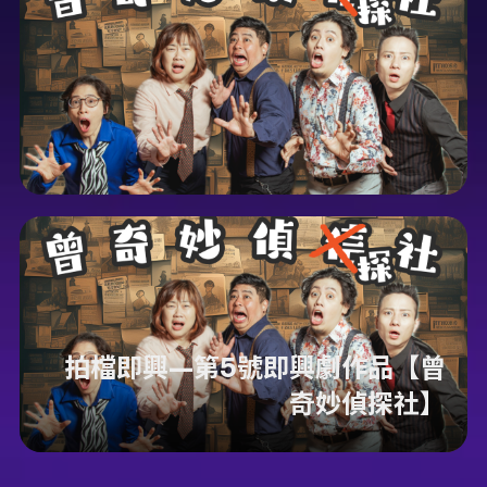
拍檔即興—第5號即興劇作品【曾
奇妙偵探社】