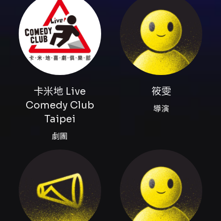
內容簡介
拍檔即興—第5號即興劇作品
【曾奇妙偵探社】
《正 · 式 · 開 · 賣》
一宗陳年舊案，讓五位徵信界老手，陰錯陽差踏
上追兇之旅。
卡米地 Live
筱雯
五花八門的即興推理，神來一筆的靈感爆發！
Comedy Club
導演
Taipei
到底是情殺？仇殺？還是狼人殺？沒有人知道答
劇團
案，每一場都是獨一無二的結局。
6/21，等你來揭曉！
==========
《曾奇妙偵探社》