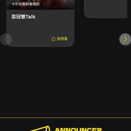
卡米地喜劇俱樂部
損恕不補發。
如遇票券毀損、滅失或遺失，主辦單位將依
菜冠雙Talk
「藝文表演票券定型化契約應記載及不得記載
事項」第七項「票券毀損、滅失及遺失之入場
機制：主辦單位應提供消費者票券毀損、滅失
我想看
及遺失時之入場機制並詳加說明。」之規定辦
理，詳情請洽KKTIX客服中心。
arts
drama
Culture Points