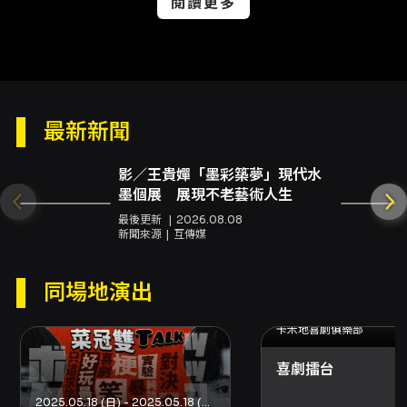
閱讀更多
》注意事項
根據文化部訂定『藝文表演票券定型化契約應記
載及不得記載事項』第六項「退、換票機制 」之
最新新聞
規定，
本節目採用方案一：消費者請求退換票之
時限為演出日前10日(不含演出日)，但消費者於
影／王貴嬋「墨彩築夢」現代水
退換票時限屆至前購買，迄於時限屆至後始收受
墨個展 展現不老藝術人生
票券或於開演前仍未收受票券者，亦得退換票，
最後更新
2026.08.08
新聞來源
互傳媒
全家取票因購買當日便可取票則不適用此規範
；
請求退換票日期以實體票券寄達日為準，退票需
同場地演出
酌收票面金額10%手續費，限活動10日前辦理
（不含活動當日），請詳閱
KKTIX退換票規定
。
卡米地喜劇俱樂部
開演前30分鐘入場。
喜劇擂台
一人一票憑票入場，建議12歲以上觀眾入場，
票券視同有價證券，請妥善保存，如遺失或毀
2025.05.18 (日) - 2025.05.18 (日)