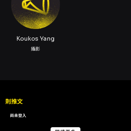
地址：台北市中山區復興北路480號
購票：KKTIX及全台全家便利商店
票價：早鳥票 500元/預售票 550元/當日票
600元
》購票方式說明
Koukos Yang
為了確保您的權益，強烈建議您，在結帳時填
攝影
寫的聯絡人電子郵件，盡量不要使用Yahoo
或Hotmail郵件信箱，以免因為擋信、漏信，
甚至被視為垃圾郵件而無法收到『訂單成立通
知信』。
付款方式：信用卡(VISA/MASTER/JCB)、
ATM虛擬帳號
本活動網站訂購之取票方式提供全家取票（4
則推文
張為限，每筆酌收$30取票手續費，請於全家
便利商店繳納給櫃臺）。
尚未登入
本活動亦可至全家便利商店以現金方式購票，
每筆限購4張，不需酌收取票手續費。