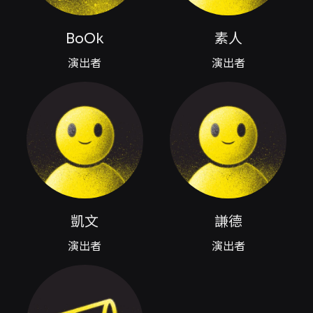
早鳥優惠價（只到5/10）：500元(原價600元)
另有團購優惠票，歡迎機關團體私訊劇團購買！
BoOk
素人
演出者
演出者
導演：筱雯
演員：BoOK、素人、凱文、筱雯、謙德
攝影： Koukos Yang
#拍檔即興 #即興劇 #曾奇妙偵探社
#NakamaImprov
歡迎追蹤拍檔即興的傳送門
https://portaly.cc/nakama.improv
凱文
謙德
演出者
演出者
》售票資訊
時間：2025/06/21（六）15:00開演
場地：Comedy Plus 卡米地＋