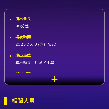
演出全長
90分鐘
場次時間
2025.05.10 (六) 14:30
演出單位
雲林縣立土庫國民小學
演出地點
北港文化中心-家湖表演廳 雲林縣北港鎮公園路
66號
演出團隊
相關人員
演出團體土庫國小國樂團