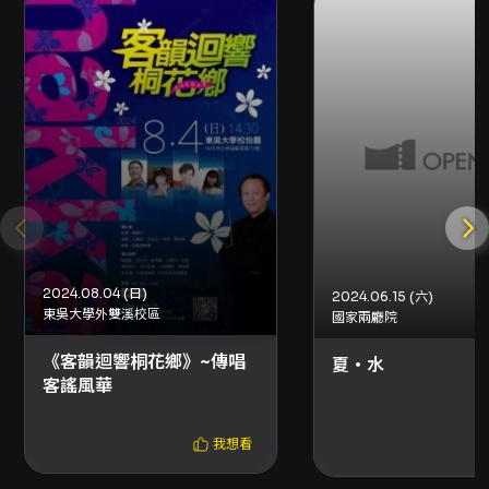
2024.08.04 (日)
2024.06.15 (六)
東吳大學外雙溪校區
國家兩廳院
《客韻迴響桐花鄉》~傳唱
夏・水
客謠風華
我想看