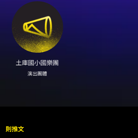
內容簡介
本次音樂會以「土庫國樂．藝起TOO COOL」
為主題，寓意著學子們對音樂的熱愛與追求，是
很酷的一項興趣。將演奏多首經典國樂曲目，如
《茶山情歌》、《夏日驕陽》，讓觀眾領略現代
國樂團編制的魅力。同時，團員也將演繹多首現
土庫國小國樂團
代通俗作品，如《一笑江湖》、《民謠組曲》、
演出團體
《賽馬》等，展現國樂的創新與亮點。
土庫國小國樂團透過完整的訓練模式，在各級比
賽中表現亮眼，曾榮獲雲林縣學生音樂暨師生鄉
土歌謠比賽（國樂合奏-國小團體B組甲）、全國
學生音樂比賽優等獎，多位團員亦在個人獨奏比
賽中獲得佳績，展現出卓越的音樂實力與舞台經
則推文
驗。