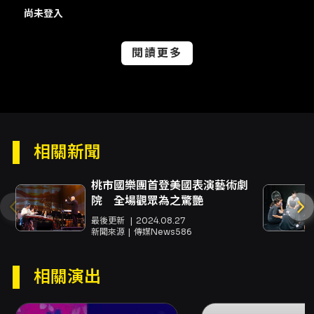
尚未登入
注意事項
1. 每人一券，憑券入場，滿座時謝絕入場，本表
閱讀更多
演廳恕不提供站位。
2. 請勿在場內吸煙、喝酒、喝水、用餐、飲食、
隨意走動。服裝不整及著拖鞋者，謝絕入場。
3. 禁止攝影、錄音、錄影，如需獻花，請將花束
交由工作人員代為轉送表演單位。
相關新聞
4. 攜帶行動電話及任何會發出聲響之器材者，請
調震動或關機。
桃市國樂團首登美國表演藝術劇
院 全場觀眾為之驚艷
5. 演出前三十分鐘開始進場，演出時停止進場、
最後更新
2024.08.27
出場；遲到觀眾請依現場管制狀況，再行入場。
新聞來源
傳媒News586
6. 除兒童節目或團隊開放兒童入場節目外，禁止
身高110公分以下兒童入場。
相關演出