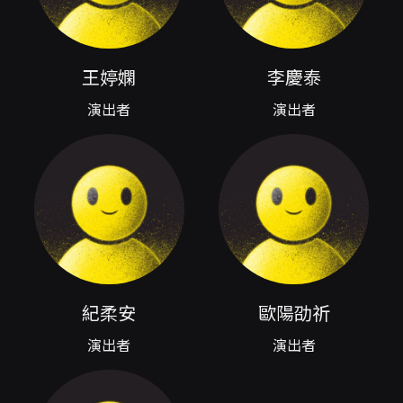
- 第一輪：四組短劇分兩場PK，獲勝者晉級。
- 第二輪：晉級兩組演出各自短劇的續集，再次
對決。
王婷嫻
李慶泰
- 當日冠軍：由觀眾票選產生，獲得榮譽與每場
演出者
演出者
不同的精美獎品！
本次演出由四位主要成員提供概念發想，與創作
團隊共同發展。
我們將帶來一場挑戰笑點極限的生死鬥，調侃網
路文化、調教人際亂象，調劑心靈、解放嘴角！
沒有上船怎麼暈船 🚢── 王婷嫻
紀柔安
歐陽劭祈
每次我都有說請 🙇── 李慶泰
演出者
演出者
靠北你不要醬 😤── 紀柔安
我一定有發生過 🤷── 歐陽劭祈