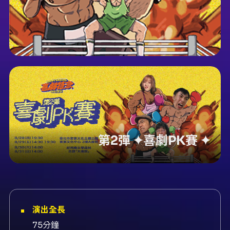
第2彈 ✦喜劇PK賽 ✦
演出全長
75分鐘