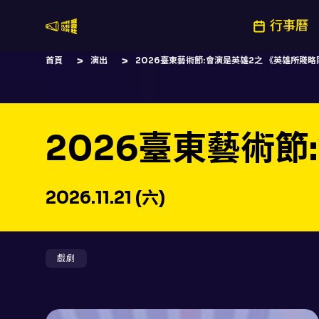
行事曆
嚷嚷社
首頁
演出
2026臺東藝術節:會演是英雄2之 《英雄所賤略
2026臺東藝術節
2026.11.21 (六)
戲劇