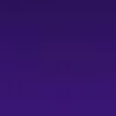
行為，從另一角度理解所謂的「賤招」在現實生活中的運用與倫
影像設計由魏匡正負責，舞台設計由潘翰文操刀，並有完整的音
質。節目聲稱「不是教你學壞，而是教你如何玩轉賤招、笑賺人
際困境，這樣的主題對都市成年觀眾或家庭共同觀賞的群體具有
確親子節目），現場會有一定程度的肢體互動與觀眾登台戲碼，
沉浸式、即興及互動性戲劇體驗的觀眾則能在本作中獲得較高回
價值高，適合喜愛現場氛圍與即時反應的觀眾群。 總結來說，《英雄
年於綜藝與戲劇場域具高辨識度的演者與完整技術團隊，透過脫
可期待在兩小時左右（演出單場次資訊請以場館公告為準）的演
事的獨特體驗。
：本演出建議六歲以上觀眾觀賞，演出非明確親子節目，孩童需購票
遲到或演出中途離席者需依現場工作人員指示安排入場時間或座位
被點名上台。 購票方式與取票： - 網路購票：接受信用卡、Appl
使用文化幣，僅限網路購買。 - 分銷點與超商購票：現場分銷點或