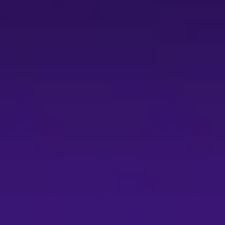
理張力。 製作團隊在技術呈現上亦具完整編
場、服裝、音樂與音效設計團隊，以確保在高度
生」，語氣上以自嘲與反諷為主要修辭，並以幽
較高共鳴度。 觀演建議與期待效果：主辦方建
若希望保留較傳統觀看方式的觀眾，應留意可能
報。由於每場演出可能依觀眾票選與現場特別嘉
所賤略同— Hero Emotion》延續會演
口喜劇與互動劇場的結合，提供一場以「賤學」
出中獲得頻繁的笑點、現場決策帶來的戲劇變
入場。 - 入場規範：一人一票、憑票入場；為
。 - 互動提醒：演出包含觀眾互動與可能上
e Pay、Google Pay、ATM轉帳，請
超商（7-ELEVEN ibon、全家