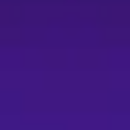
-ET）可購買，超商購票僅提供電腦自動選位，每筆訂單最多可訂購8張
資）、部分場館或主辦單位提供電子票，實際取票方式請依結帳頁
（不含演出日）辦理退票，逾期不受理。 - 退票手續費：每張
程：以電子票或未取紙本票者，使用OPENTIX線上退訂單功能
票可臨櫃或郵寄辦理退票。 - 其他退票注意：若購票時使用文
或點數逾期則無法返還或展延。 - 優惠組合、套票退票規則：
張辦理。 優惠與限制： - 折扣通常不得併用；若有特別限制
認折扣適用性。 場館與安全提醒： - 為維護觀賞權益，建議
辦單位將公告於節目頁面並提供相關退票或處理機制。 客服資訊： 
留意平台系統結算時間（每日23:30-00:00暫停服務）。