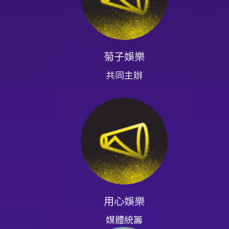
FamiPort、萊爾富Life
票方式：國內郵寄（另收50元郵
票期限：最晚須於演出日10日前
先退票後重新購買。 - 退票流
菊子娛樂
並附上存摺照片辦理。已取紙本
共同主辦
點數，並扣除手續費；如文化幣
符合原優惠條件，套票退票無法單
無法於超商購買，請於購票頁面確
消、延期或主要演出者變動），主
主辦單位公告之客服管道詢問，並
用心娛樂
媒體統籌