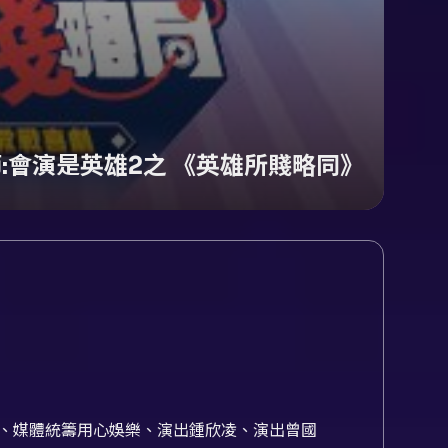
節:會演是英雄2之 《英雄所賤略同》
辦菊子娛樂、媒體統籌用心娛樂、演出鍾欣凌、演出曾國