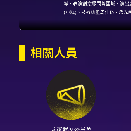
城、表演創意顧問曾國城、演出
(小糕)、技術總監周佳儀、燈
計吳子齊、音場設計蔡鴻霖、導
羚琳、行銷協力楊玉玲、行銷企
統籌廖又臻、專案票務蔡若君、
相關人員
內容簡介
《英雄所賤略同— Hero E
合呈現，邀請觀眾參與決策並與
位重量級演出者鍾欣凌、曾國城
劇元素放大並結合更多即興互動
情境實作為主，透過短段落和主
的喜劇節奏中體驗「賤學」的幽
多種八點檔式狗血劇情選項，將
第六位巡演大賤客，讓每一場演
方面保留傳統舞台喜劇需要的節
國家發展委員會
是直接成為劇情生成的共同創作