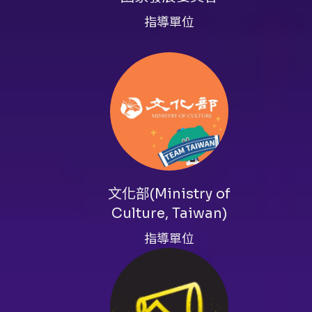
「小聰明」「應對之道」等社會
指導單位
制：燈光與技術由周佳儀擔綱，
互動與場面變換下仍維持演出品
默化解日常壓力、職場煩惱與人
議六歲以上觀眾觀賞（節目非明
會被邀請參與舞台環節；而偏好
賓而呈現出不同版本的內容，重看
是英雄的既有口碑，集合多位長
為主題的教戰式娛樂演出。觀眾
文化部(Ministry of
化，以及與演者共同完成舞台故
Culture, Taiwan)
指導單位
注意事項
購票與入場須知： - 建議年齡
維護演出品質及其他觀眾權益，
台，購票前請自行斟酌是否願意參與或
先註冊成為會員。部分折扣方案若需