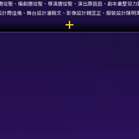
唐從聖、編劇唐從聖、導演唐從聖、演出康茵茵、劇本彙整協力
光設計周佳儀、舞台設計潘翰文、影像設計魏匡正、服裝設計陳明
演助理楊欣純、排練助理阮靄嘉、監製林米雪、製作人張宋耀、
劃陳映如、社群行銷林栢亘、社群行銷陳亭羽、行銷總監周品懸
前台經理王洪珮、主視覺設計PING
motion》是會演是英雄系列第二彈，以全明星沈浸式教戰喜劇的
演者同台互動，創造現場即時生成的荒謬與歡笑。此劇由唐從聖
、唐從聖、康茵茵共同演出；團隊延續《會演是英雄》前三年45
與觀眾票選機制，形成強烈的現場感與參與感。 節目結構分為
題單元如《一賤你就笑》、《天行賤,君子以自強不息》、《網
默觀點。下半場則轉為高度互動的劇場體驗：演出團隊提出一套
由觀眾票選想看的情節與演員分配，並可能邀請民間挑戰者上台
出都具有獨一無二的即時編排與表演張力。 從藝術價值與觀演
奏掌控、角色理解與台詞技巧，另一方面以互動與票選機制打破
者。對於觀眾而言，除了獲得即時的笑點與放鬆之外，也能透過