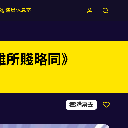
演員休息室
英雄所賤略同》
購票去