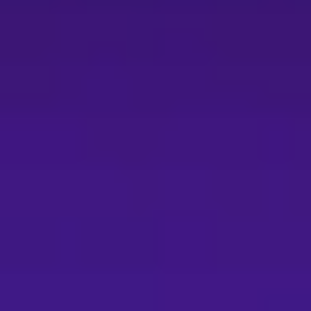
；超商取票每張票需支付10元手續費。 - 其他取
面顯示選項為準。 退換票與注意事項： - 退
退票收取票面售價10%手續費；換票視同退票，需
辦理；以ATM或現金購票者，依平台指示填寫資料
化幣或點數折抵，退票時系統將優先退還文化幣與
套票或優惠組合退票須整套辦理或確保剩餘票券仍
（如輪椅席、特殊套票、超過數量限制等）可能
提早完成取票並提早入場；演出若有變動（取
- 相關購票或售後問題請依 OPENTIX 與