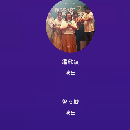
鍾欣凌
演出
曾國城
演出