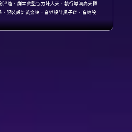
劉沿瑲、劇本彙整協力陳大天、執行導演高天恒
澤、服裝設計黃金鈴、音樂設計吳子齊、音效設
執行製作謝芷盈、執行製作邱奕慈、營運總監余
、公關經理徐桐炘、公關經理吳孟庭、票務前台
形式，將脫口秀、漫才、情境實作與互動式劇場混
擔任編劇與導演，曾國城擔任表演創意顧問，四
場巡演、累計6萬人次好評的基礎，將原有的喜
上、下半場：上半場以全明星脫口喜劇、漫才與
路全民賤保》、《暗賤商人》等，讓觀眾在密集
經典故事（例如節目中提及的《武松打虎》）與
擔任第五位演員，加上一位當場的特別嘉賓出任
體驗來看，本作品兼具娛樂性與場域實驗性：一
第四面牆，讓觀眾不再只是被動觀看的角色，而
劇場情境的模擬與演員示範，觀察日常生活中