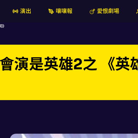
演出
嚷嚷報
愛恨劇場
同》
:會演是英雄2之 《