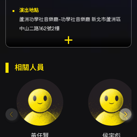
演出地點
蘆洲功學社音樂廳-功學社音樂廳 新北市蘆洲區
中山二路162號2樓
演出團隊
指揮黃任賢、藝術總監侯宇彪、歷任指揮陳仁
智、歷任指揮謝琅琦、歷任指揮劉子甫、歷任指
相關人員
揮宋光清、歷任指揮王戰、歷任指揮蔡怡文、歷
任指揮古博元
內容簡介
台北青年管樂團二團（前身為台北青年管樂團
Jr.）以培育優秀團員為核心，長期建立起紮實的
演奏與舞台經驗。二團成員橫跨大專院校音樂系
學生與來自各領域的優秀演奏者，既有專業訓練
背景，也帶入多元的音樂視角，使樂團在音色、
節奏與合奏默契上兼具年輕活力與音樂深度。本
黃任賢
侯宇彪