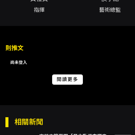
場音樂會以「舞曲」為主題，透過多元文化的節
指揮
藝術總監
奏語彙與舞蹈性音樂，呈現一場從律動到情感的
完整音樂旅程。 演出由現任指揮黃任賢領軍，節
目安排涵蓋多首具舞蹈特質與民族色彩的管樂作
品。曲目從節奏強烈、動感澎湃的《African
Symphony》，到結構鮮明的《Alvamar
Overture》，再到色彩濃烈的《Armenian
則推文
Dances》與充滿東歐風情的《Balkan
Dance》，這些作品在節奏、和聲與編制上各有
尚未登入
側重，能充分展示管樂團在節拍控制、音色對比
與合奏能量方面的表現力。節目亦包含充滿活力
的《Viva Massima》、以銅管與木管交織呈現
閱讀更多
抒情線條的《Waltz for Horns》，以及具有當
代色彩的《櫻花光跡》，在古典、民族與當代風
格間營造多層次的聆聽經驗。 對觀眾而言，本場
音樂會不僅是一系列舞曲的串接，更是一次從節
奏到情感的共舞體驗。舞曲主題使得演出在節拍
節奏與舞感處理上要求高度的團隊默契，演奏者
相關新聞
需在力量與細膩之間拿捏平衡，呈現既有衝擊力
又富表情的詮釋。樂團在藝術總監侯宇彪長期規