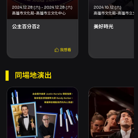
2024.12.28 (六) - 2024.12.28 (六)
2024.10.12 (六)
注意事項
高雄市文化局-高雄市立文化中心
高雄市文化局-高雄市立文
購票與取票規則： - 購票方式：網路購票（信用
公主百分百2
卡、Apple Pay、Google Pay、ATM 轉帳），
美好時光
請先加入 OPENTIX 會員；亦可至分銷點或超商
（7-ELEVEN ibon、全家 FamiPort、萊爾富
Life-ET）購票。超商購票僅提供電腦自動選
我想看
位，每筆訂單最多可訂購 8 張票券。分銷點可使
用現金或信用卡。 - 票券取票：實際取票方式請
依結帳頁面所示選項為準；取票方式僅能擇一，
如需不同取票方式請分次購買。超商取票每張票
同場地演出
另收 10 元手續費；另提供國內郵寄（另收 50 元
郵資）。部分場館或主辦單位提供電子票，請依
該單位規定辦理。 - 特別提醒：如節目提供之折
扣方案設有「需使用文化幣折抵」限制，該折扣
僅限網路購買。輪椅席與輪椅陪同席、優惠套票
及購買張數或次數有特殊限制之折扣方案，可能
無法於超商購買。 優惠與折扣： - 身心障礙人士
及陪同者 1 名：購票 5 折優待，入場時應出示身
心障礙手冊，陪同者須與身障者同時入場。 - 學