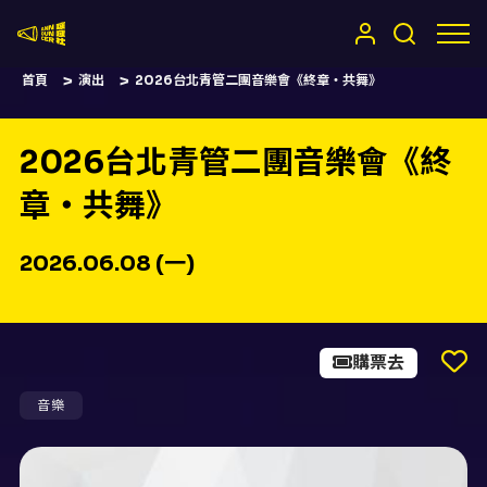
嚷嚷社
首頁
演出
2026台北青管二團音樂會《終章・共舞》
2026台北青管二團音樂會《終
章・共舞》
2026.06.08 (一)
購票去
音樂