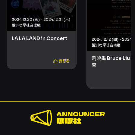
退票：優惠組合退票須整組辦理或確保退票後仍
符合原優惠條件；套票退票需整套辦理，無法單
張申請。 其他注意事項： - 本場次同步錄影；如
2024.12.20 (五) - 2024.12.21 (六)
有特殊座位需求（例如輪椅席）或相關購票疑
蘆洲功學社音樂廳
問，建議於購票前先確認可購買之通路與座位種
類。 - 主辦聯絡資訊：台北青年管樂團，電話
LA LA LAND in Concert
2024.12.12 (四) - 2024.1
02-23223654（以主辦公告為準）。 - 若節目
蘆洲功學社音樂廳
因故取消或延期，依文化部相關規範公告退票機
制與受理方式；若主辦未提供退款機制，信用卡
劉曉禹 Bruce Liu
購票者可向發卡銀行申請爭議款退款。
我想看
會