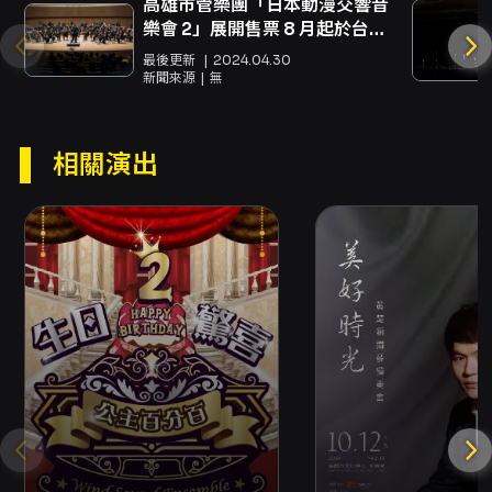
高雄市管樂團「日本動漫交響音
劃與各任指揮累積的經驗下，於曲目呈現上常見
樂會 2」展開售票 8 月起於台
對跨界、合作與曲風拓展的嘗試：既演繹經典管
南、台中、高雄展開巡演
樂作品，也納入電影配樂與流行元素，使演出能
最後更新
2024.04.30
吸引不同背景的聽眾。 本場音樂會強調「共舞」
新聞來源
無
的概念——在節奏、旋律與團隊互動中邀請觀眾
一同進入當下。對於喜愛管樂音色、對民族舞曲
與節奏性音樂有興趣的聽眾，此場演出提供了聆
相關演出
聽管樂詮釋多元舞蹈語彙的機會；對於有志於青
年管樂或音樂教育的觀眾，則可從演出看到團員
於學習與實踐中的成長樣貌與合奏訓練成果。此
外，本場次將於功學社音樂廳演出並同步錄影，
對於無法到場的聽眾或後續推廣也具有保存與擴
散的價值。 綜合以上，2026台北青管二團音樂
會《終章・共舞》是一場以舞曲為主題、兼具能
量與情感層次的管樂演出。節目從多元文化的舞
蹈語彙出發，透過樂團的技術與詮釋力呈現出豐
富的音色對比與節奏表情，適合希望親身感受管
樂合奏能量、探索民族與當代舞曲音樂特色的觀
眾。透過現場演奏與同步錄影，樂團將此段歷程
凝聚成一場既熱情又細膩的「共舞」時刻，邀請
觀眾一同留下深刻回聲。