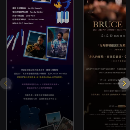
生：購票 5 折，入場請出示學生證。 - 早鳥優
惠：於 5/31 23:59 前購票享 5 折。 - 團體票：
10 張（含）以上享 5 折。 退換票與退票手續： -
退票期限：最遲須在演出日 10 日前（不含演出
日）辦理，逾期不可受理。例：演出日為 6/29，
最後退票期限為 6/19。 - 退票手續費：每張退票
收取票面售價 10% 手續費。換票視同退票，需退
票後重新購買。 - 申請方式：以信用卡、行動支
付或文化幣全額支付之訂單，可使用 OPENTIX
線上退訂單功能辦理；以 ATM 轉帳或現金購票
者，請依 OPENTIX 指示填寫表單並附上存摺照
片辦理。已取紙本票者可選擇臨櫃或郵寄退票，
郵寄退票以郵戳為憑，並請妥善保存掛號收據。
退票若符合規定，將於三個工作日內執行退款作
業；以 ATM 或現金付款之票券退款將匯至所提
供之存摺帳戶；刷卡付款則退回原刷信用卡。 -
退票注意事項：如使用文化幣或點數折抵購票，
退票時系統將優先退還文化幣、點數並扣除手續
費；若抵用之文化幣或點數已逾使用效期，
OPENTIX 無法返還或展延。 - 優惠組合與套票