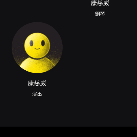
康慈崴
幻想曲》等，是以「詩」與「火」兩種象徵互為
照映的節目編排。 從音樂語言來看，拉莫代表巴
鋼琴
洛克的結構與精緻裝飾語彙，其古典秩序感能帶
出作品內在的形式美；史克里亞賓的詩性與神祕
主義色彩則傾向內在的精神性與音色的探索；勞
塔瓦拉的《火誡》以現代作曲手法塑造強烈的時
代內涵與能量爆發；蒙波與法雅分別代表西班牙
微妙的懷舊與熱烈民俗色彩，兩者在音色與節奏
的處理上各有細緻的民族情調。將此等風格並置
於同一場演出，不僅形成時代與地域的對話，也
在情感光譜上呈現從內省到爆發、從冷冽到炙熱
的完整弧線。 康慈崴的音樂歷程與此次節目高度
康慈崴
互補。她自幼習藝，旅美深造於曼哈頓音樂學
院，師事Dr. Solomon Mikowsky，並取得學士
演出
與碩士學位，現於該校攻讀音樂藝術博士，師從
Dr. Jiayin Li。她曾在紐約青年鋼琴比賽獲得佳
績，並於多地舉辦個人獨奏會與室內樂演出，近
年亦持續策劃與參與多場主題演出與室內樂活
動。她創辦的樂團平台「樂未央藝術
MuWeiVer」致力於以音樂為橋梁，呈現跨界與