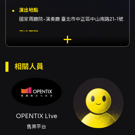
演出地點
國家兩廳院-演奏廳 臺北市中正區中山南路21-1號
演出團隊
售票平台OPENTIX Live、鋼琴康慈崴、演出康
慈崴
內容簡介
相關人員
《詩與火》以詩意與火焰為核心意象，呈現一場
跨越風格與時代的鋼琴獨奏旅程。本場音樂會由
鋼琴家康慈崴擔綱演出，曲目從法國巴洛克的典
雅出發，經由現代與浪漫主義的熱情鋪陳，穿越
神秘主義與北歐現代感，最後以西班牙風情收
束。演出曲目涵蓋拉莫（Rameau）的E小調組
曲、勞塔瓦拉（Rautavaara）第二號鋼琴奏鳴曲
OPENTIX Live
《火誡》、史克里亞賓（Scriabin）之作品（兩
首詩篇，作品編號32）、蒙波（Mompou）的
售票平台
蕭邦主題變奏曲與法雅（de Falla）的《貝提卡