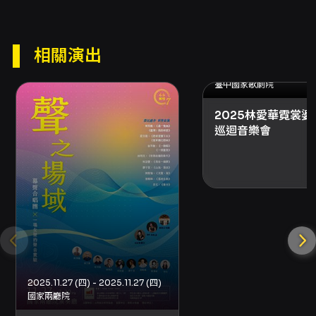
慈崴在技術與音樂性間的平衡，以及樂未央藝術
對節目整體性的策畫，觀眾將在約兩小時（視實
際演出時間而定）的音樂旅程中，體會詩意的細
相關演出
語與火焰般的爆發如何在鋼琴聲響裡交相輝映。
2025.11.25 (二) - 2025.1
臺中國家歌劇院
注意事項
購票與取票 - 網路購票：支援信用卡、Apple
2025林愛華霓裳婆
Pay、Google Pay、ATM轉帳，購票前請先加
巡迴音樂會
入會員。 - 超商購票：7-ELEVEN ibon、全家
FamiPort、萊爾富Life-ET（現金）。超商僅提
供電腦自動選位，每筆訂單最多可訂購8張票券。
注意：若購票方案包含輪椅席、輪椅陪同席、優
惠套票、有購買張數限制或須一次購買超過8張等
情形，可能無法於超商購買。 - 分銷點購買：可
使用現金或信用卡，詳情請依分銷點公告。 - 提
供電子票：本節目提供電子票，視主辦單位與場
地方之規定而定，請依結帳頁面顯示選項辦理。
折扣與優待 - 身心障礙人士及其1名陪同者可享5
2025.11.27 (四) - 2025.11.27 (四)
折，入場時請出示身心障礙手冊，陪同者需與身
國家兩廳院
障者同時入場。 - 65歲以上年長者購票享5折優