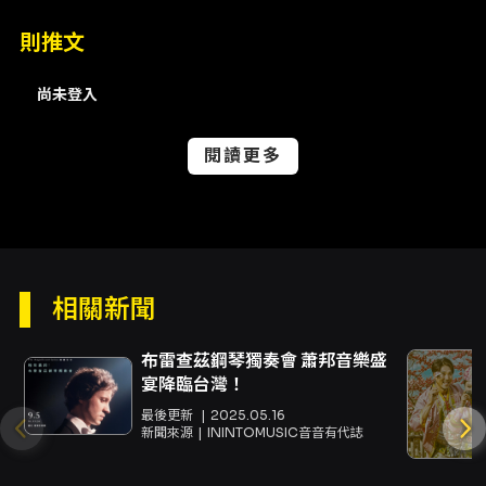
深度的音樂活動。本場演出可視為她詮釋深層曲
目語彙、整合技術與音樂理念的一次重要展現。
則推文
對於觀眾而言，《詩與火》具有多重觀演價值：
聽覺上的類型對照讓人能在單一場次中體驗巴洛
尚未登入
克的精緻、浪漫與現代的張力、及民族音樂的熱
情；情感上的張弛則引導聽者從低語至燃燒的內
在旅程，適合既想細聽音樂細節者，也適合尋求
閱讀更多
強烈音樂感染力的聽眾。演出在國家兩廳院演奏
廳舉行，場地的古典表演場域屬性與節目內容相
得益彰，能讓鋼琴音色在空間中充分展開，呈現
細緻音色層次與動態對比。 節目編排上，將不同
時代與風格縫合為一條情感線索，是本次演出的
核心特色。觀眾可期待演奏者在曲式結構、色彩
相關新聞
對比、節奏推進與音色變化上的細膩處理，尤其
在處理史克里亞賓與勞塔瓦拉等作品時，如何平
布雷查茲鋼琴獨奏會 蕭邦音樂盛
衡神祕性與力度，是詮釋關鍵；而面對拉莫與蒙
宴降臨台灣！
波、法雅的作品，對於裝飾音、音色透明度與節
奏靈活性的掌握，則決定了演出之「詩」的質感
最後更新
2025.05.16
與「火」的光度。 總結而言，《詩與火》不僅是
新聞來源
ININTOMUSIC音音有代誌
一場曲目豐富、風格多元的鋼琴獨奏會，也是一
場關於詮釋概念與情感動能的聽覺實驗。透過康