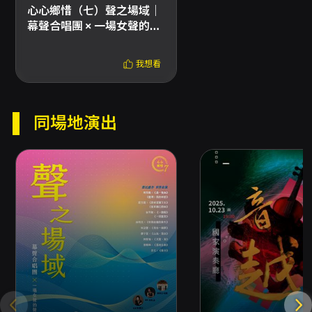
惠，入場請出示證件。 - 兩廳院付費會員與免費
心心鄉惜（七）聲之場域｜
會員(廳院青)可享9折優惠。 - 團體票（10張以
幕聲合唱團 × 一場女聲的聲
上）享8折優惠。 - 若折扣方案設有需使用文化幣
音實驗
折抵之限制，該折扣僅限網路購買。 取票方式與
我想看
手續費 - 超商取票：7-ELEVEN ibon、全家
FamiPort、萊爾富Life-ET，每張票券需於超商
支付10元手續費；每筆訂單至多可領取8張票
券。 - 國內郵寄：另收50元郵資。 - 部分場館或
同場地演出
主辦單位提供電子票，請於結帳時確認取票方
式；為維護觀賞權益，請提早完成取票。 退換票
規定 - 退票期限：最遲須於演出日10日前（不含
演出日）辦理，逾期恕不受理。 - 退票手續費：
每張退票收取票面售價10%手續費。換票視同退
票，需退票後重新購買。 - 線上退票：若以信用
卡、行動支付或文化幣全額支付購票，請使用
OPENTIX線上退訂單功能辦理；系統每日
23:30-00:00結算期間暫停服務，請留意時間。
- ATM或現金購票之退票須依指定流程上傳存摺
影本等資料，作業時間依系統公告為準；已取紙
本票者可選擇臨櫃退票或郵寄退票辦理，郵寄退