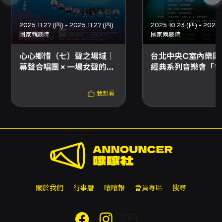
票以郵戳為憑，並請妥善保存掛號收據。 - 若使
用文化幣或點數折抵購票，退票時系統將依規則
優先退還點數與文化幣，並於扣除退票手續費後
2025.11.27 (四) - 2025.11.27 (四)
辦理；若抵用之文化幣或點數已逾使用效期，將
國家兩廳院
國家兩廳院
無法返還或展延。 - 優惠組合或套票退票需依該
優惠／套票之規則整套辦理，部分套票或組合不
心心鄉惜（七）聲之場域｜
台北中央C室內樂團
可單張退票。 其他注意事項 - 演出時同步錄影
幕聲合唱團 × 一場女聲的聲
經典系列音樂會「音
（若有錄影安排，請依場方公告及入場規範辦
音實驗
理）。 - 為保障其他觀眾之觀賞權益，請遵守場
我想看
館入場時間與場內規範；輪椅席相關資訊與購票
限制請依售票平台或主辦單位公告為準。 - 若節
目之主要表演人員或節目內容於演出前發生變
動，相關退票機制與退款方式將另行公告於本節
目頁面；若主辦單位未提供退款機制，持卡人可
向原發卡行申請信用卡爭議款退款。
關於我們
行事曆
嚷嚷報
會員專區
搜尋