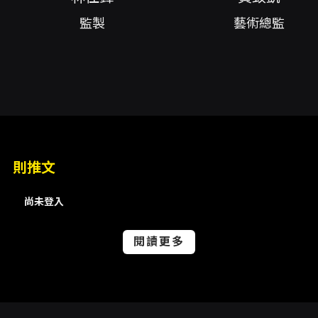
製藍聖傑(Blue流)、平面視覺顧問方序中、主視
監製
藝術總監
覺攝影徐欽敏、演員許家瑋
內容簡介
《變聲偵探》由故事工廠製作、宜蘭縣文化局主
辦，帶來結合喜劇、懸疑與獨特口技表演語言的
舞台作品。全劇以兩位表演者演繹十七個角色，
透過聲音瞬間切換與肢體節奏建構情節，呈現一
場約100分鐘的沉浸式聲音盛宴。作品自巡演以
則推文
來累計演出52場，總觀演人次已突破二萬，顯示
尚未登入
其在各年齡層觀眾間具備高度吸引力與口碑基
礎。 劇情以一棟看似平凡的公寓大樓為場景：某
閱讀更多
日發生離奇分屍命案，平日只是混日子的保全陳
天仁懷抱成為偵探的夢想，因緣際會捲入調查；
隨著案情展開，住戶接連現身，每個人彷彿都藏
有秘密。保全天仁與資深警衛錢哥在荒謬與誤會