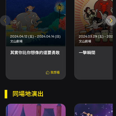
監黃致凱、製作人王宣琳、編導黃彥霖與執行導
演曾宗倫等，並有舞台設計、服裝、燈光、音
樂、影像與視覺團隊支援，確保聲音表演外的視
覺與技術呈現完整。演出陣容由錢君銜與許家瑋
2024.04.12 (五) - 2024.04.14 (日)
擔綱，兩人以默契與口技創造多重角色的瞬間轉
文山劇場
文山劇場
換，呈現密集且節奏明快的表演張力。故事工廠
其實你比你想像的還要勇敢
一擊瞬間
作為製作單位，長期以原創戲劇為主，並在劇場
教育與互動式演出經驗上累積多部作品，提供本
劇穩健的創作背景與製作能量。 對於尋找親子共
我想看
賞、適合家庭及上班族放鬆的戲劇作品的觀眾，
《變聲偵探》以其結合懸疑與喜劇的敘事、口技
為主的舞台語言，以及兩位演員多角色瞬間切換
同場地演出
的演技展示，提供一場既緊湊又輕鬆的觀賞體
驗。作品強調聲音的表演可能性與想像空間，並
透過幽默與節奏調度讓故事張力與娛樂性兼顧，