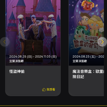
適合想在劇場享受不同於傳統寫實戲劇的觀眾前
來觀賞。演出時間約100分鐘，場次資訊以主辦
單位公告為準，購票與取票、退換相關規範依
OPENTIX平台與主辦單位公告辦理。
注意事項
購票與取票 - 網路購票可使用信用卡、Apple
Pay、Google Pay、ATM轉帳，購買前請先加
2024.08.25 (日) - 2024.11.03 (日)
2024.08.23 (五) - 2024.
入OPENTIX會員。若節目折扣方案規定需使用
宜蘭演藝廳
宜蘭演藝廳
文化幣折抵，該折扣僅限網路購買。 - 分銷點可
怪盜神偷
魔法音樂盒：歐里的
以現金或信用卡購買；超商（7-ELEVEN ibon、
險日記
全家FamiPort、萊爾富Life-ET）僅提供電腦自
動選位與現金付款，每筆訂單最多可購買8張票
我想看
券。若節目含輪椅席、輪椅陪同席、特定套票或
有張數限制之折扣方案，可能無法於超商購買。