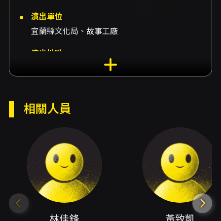
演出單位
宜蘭縣文化局、故事工廠
演出地點
宜蘭演藝廳-演藝廳 宜蘭縣宜蘭市中山路二段
482號
演出團隊
相關人員
監製林佳鋒、藝術總監黃致凱、製作人王宣琳、
編導黃彥霖、執行導演曾宗倫、共同創作發想錢
君銜、人聲樂手錢君銜、演員錢君銜、共同創作
發想陳大天、共同創作發想錢君仲、共同創作發
想郭耀仁、舞台設計林凱裕、服裝造型設計王俐
文、燈光設計陳為安、音樂設計符芷瑄、影像設
計黃仁君、主視覺設計藍聖傑(Blue流)、插畫繪
林佳鋒
黃致凱