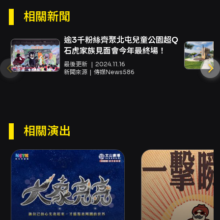
中搜證、釐清脈絡，故事以懸疑推進張力，同時
相關新聞
以幽默、誇張的聲音變化與口技效果緩解張力，
逾3千粉絲齊聚北屯兒童公園超Q
打造笑點與驚奇並存的觀演體驗。 戲劇的核心魅
石虎家族見面會今年最終場！
力在於「聲音」的劇場運用：兩位演者不只是飾
最後更新
2024.11.16
演角色，更以聲效模擬人物、動物、交通工具等
新聞來源
傳媒News586
多重元素，讓舞台空間透過聲音被重新塑造。這
種以聲為主的敘事手法，不僅考驗演員的音色控
制與節奏處理，也使觀眾以聽覺為主導參與想
像，從而達到聲光互動、情緒共鳴的表演效果。
相關演出
對兒童來說，充滿想像力的聲光呈現能啟發創造
力並產生驚奇；對上班族或成人觀眾，則以輕快
的節奏與懸疑喜劇元素提供娛樂與解悶的場次選
擇；對年長觀眾，豐富的聲響模仿與人物刻畫同
樣有其趣味性與觀賞魅力。 製作團隊由多位具體
職務負責人共同打造舞台：監製林佳鋒、藝術總