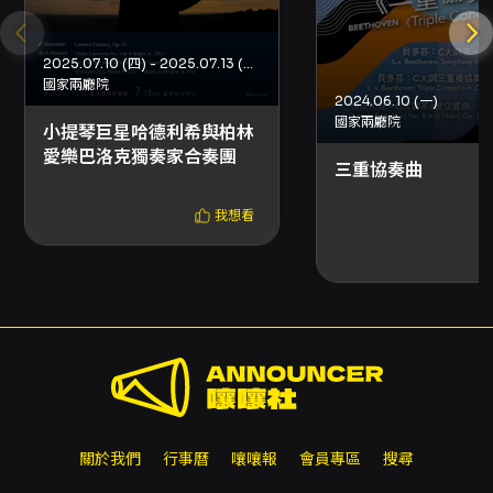
2025.07.10 (四) - 2025.07.13 (日)
國家兩廳院
2024.06.10 (一)
國家兩廳院
小提琴巨星哈德利希與柏林
愛樂巴洛克獨奏家合奏團
三重協奏曲
我想看
關於我們
行事曆
嚷嚷報
會員專區
搜尋