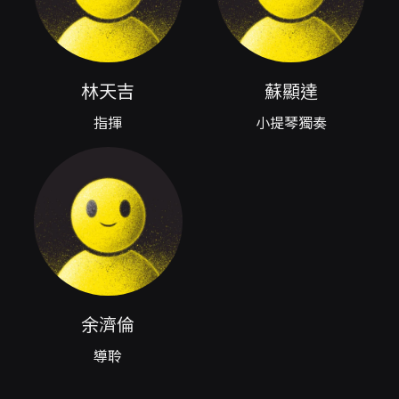
《流浪者之歌》與翁清溪編曲的《月亮代表我的
心》。蘇顯達以其深厚的演奏功力與細膩的詮
釋，將在樂團伴奏下呈現獨奏與合奏之間的精緻
對話，透過音色控制與情感鋪陳，引領觀眾深入
曲目內在的情緒流動，呈現既華麗又動人的音樂
林天吉
蘇顯達
畫面。 指揮林天吉擔綱本場演出，將負責統籌樂
團整體音色與詮釋方向。演出並安排導聆，由余
指揮
小提琴獨奏
濟倫進行導聆說明，提供背景知識與傾聽提示，
幫助觀眾在聆賞過程中更容易理解曲目的結構與
情感脈絡。此種演出模式兼具專業深度與親和
性，適合追求高水準音樂呈現的樂迷，也適合希
望藉由導聆建立聆聽習慣的新觀眾。 演出理念強
調「古典音樂大眾化」與「音樂平權」，本場特
別提出「跨越濁水溪 / 致敬鄧麗君」的主軸，結
合部分帶有在地特色或普及文化元素的編曲與曲
目選擇，企圖以交響樂的力量連結不同世代與區
域的文化記憶。台北愛樂管弦樂團長期致力於音
余濟倫
樂推廣與國際交流，透過此類兼具藝術性與親和
導聆
力的節目，延伸古典音樂在社會中的影響力。對
觀眾而言，這場演出不僅能重溫熟悉旋律與名曲
的震撼，也能在現場聲響中重新感受這些作品的