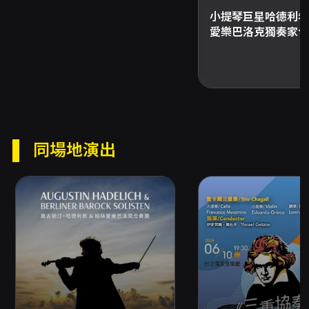
惠套票、需一次購買超過8張之方案）無法於超商
小提琴巨星哈德利希
購票，請於平台或分銷點查詢可購買通路。 - 取
愛樂巴洛克獨奏家合
票方式以結帳頁面顯示之選項為準，取票方式僅
能擇一，如需不同取票方式請分次購買。超商取
票每張需付10元手續費；國內郵寄另收50元郵
資。 其他注意事項 - 上列優惠不包含最低票價
500元區（身心障礙票除外）。 - 身心障礙優惠
為5折，身心障礙人士及陪同者1名；入場時應出
示身心障礙手冊，陪同者須與身障者同時入場。
- 學生優惠為7折，入場請出示本人有效學生證
同場地演出
件。 - 兩廳院會員享9折優惠。 - 青年席位5折適
用於2000元以下票區，限於OPENTIX網站與
App，並需以文化幣支付至少100點，席次有限
售完為止；持青年席票券者須憑證件（身分證或
健保卡）入場。 主辦單位聯絡 - 如需洽詢主辦單
位：台北愛樂管弦樂團，電話 (02) 2397-
0979。 節目異動與取消 - 若於演出前發生主要
表演人員或主要節目內容之變動，相關退票機
制、受理方式與退款途徑將公告於本節目頁面；
若主辦未提供退款機制，持信用卡購票之觀眾可
向發卡行申請信用卡爭議款退款。