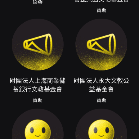
協辦
大聽眾之間的距離，使不同世代的觀眾皆能在音
贊助
樂中找到共鳴。本場音樂會由台北愛樂管弦樂團
主辦，演出時間為2026年7月11日下午14:00，
場地為國家音樂廳；本場次亦同步錄影並提供電
子票，以利更多觀眾的參與與保存演出記錄。 節
目選曲兼顧辨識度與情感張力，從雅俗共賞的進
行曲、電影金曲串燒、到具濃郁時代感的序曲及
小提琴獨奏曲目，整體節奏張弛有度、層次分
明。曲目列有約翰威廉斯的《奧林匹克鼓號
曲》、艾爾加的《威風凜凜進行曲》、鮑元愷之
《台灣音畫選曲》、樊德生改編的80年代電影金
曲精選組曲（包含《鹿港小鎮》《小城故事》
財團法人上海商業儲
財團法人永大文教公
《我的未來不是夢》）、蕭斯塔可維奇的《慶典
蓄銀行文教基金會
益基金會
序曲》、奧芬巴哈的《天堂與地獄序曲》等，節
目結構兼具戲劇性與親切感，既能滿足對古典曲
贊助
贊助
目熟悉的聽眾，也能作為初次接觸交響樂的入門
體驗。 本場的一大亮點為台北愛樂管弦樂團首席
蘇顯達親自擔綱的小提琴獨奏演出。節目資料提
及蘇顯達教授擔綱兩首小提琴協奏曲之獨奏演
出，演出曲目中亦標示由蘇顯達演出的沙拉沙泰