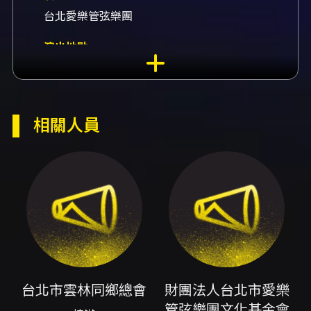
台北愛樂管弦樂團
演出地點
國家兩廳院-國家音樂廳 臺北市中正區中山南路
21-1號
演出團隊
相關人員
協辦台北市雲林同鄉總會、贊助財團法人台北市
愛樂管弦樂團文化基金會、贊助財團法人上海商
業儲蓄銀行文教基金會、贊助財團法人永大文教
公益基金會、指揮林天吉、小提琴獨奏蘇顯達、
導聆余濟倫
內容簡介
《台北愛樂經典饗宴》以「經典再現、全民共
鳴」為核心理念，透過精選的交響化經典曲目與
台北市雲林同鄉總會
財團法人台北市愛樂
兼具親和力的節目編排，旨在拉近古典音樂與廣
管弦樂團文化基金會