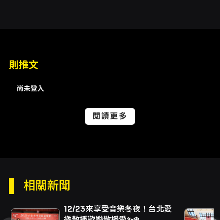
時代意義與藝術深度。 對於想要參與此場音樂會
的觀眾，節目提供多檔票價選擇（500至3600
元）以利不同需求的觀眾入場；同時有早鳥、團
體、學生、身障、兩廳院會員與青年席位等多重
優惠方案（詳細折扣規範請參見購票說明）。總
之，《台北愛樂經典饗宴》在曲目安排、獨奏焦
則推文
點與導聆機制上，呈現出一場兼具專業演奏與親
民導覽的古典音樂盛會，適合希望在音樂廳感受
尚未登入
交響樂魅力的各類聆眾參與。
注意事項
閱讀更多
演出與入場事項 - 演出時間：約95分鐘（含中場
休息15分鐘）。 - 演出當天14:00開演，演出前
60分鐘開放觀眾入場。 - 本場次於國家音樂廳同
步錄影，並提供電子票。 票務與退換票規定 - 票
價區間：500、600、800、1,000、1,200、
1,600、2,000、2,500、3,000、3,600元。
相關新聞
- 退換票最遲須於演出前10天辦理，需酌收票價
10%手續費，逾期恕不受理。換票視同退票，需
12/23來享受音樂冬夜！台北愛
退票後重新購買。 - 退票申請方式請依購票通路
樂散播歡樂散播愛✨❄️