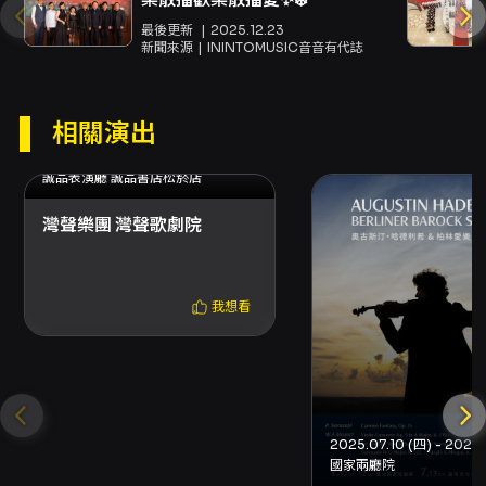
辦理： - 以信用卡、行動支付、文化幣全額支付
最後更新
2025.12.23
購票：請使用OPENTIX線上退訂單功能於會員
新聞來源
ININTOMUSIC音音有代誌
訂單紀錄內操作；系統每日23:30-00:00為結算
時段暫停服務，請避開該時段操作。 - 以ATM轉
帳或現金購票：依平台指示上傳資料辦理，退票
相關演出
作業如符合規定於3個工作日內執行。 - 已取紙本
票者可選臨櫃或郵寄退票（郵寄以郵戳為憑），
2025.11.08 (六) - 2025.11.09 (日)
詳見平台退票說明。 - 若使用文化幣或點數折
誠品表演廳 誠品書店松菸店
抵，退票時系統將優先退還文化幣與點數，並扣
灣聲樂團 灣聲歌劇院
除退票手續費；逾期或已失效之文化幣/點數無法
返還。 - 套票與優惠組合退票須依套票規定整套
辦理，或確認退票後剩餘票券仍符合優惠條件方
可單張辦理。 購票方式與取票 - 網路購票（接受
我想看
信用卡、Apple Pay、Google Pay、ATM轉
帳），購買前請先加入會員。若折扣方案需使用
文化幣，該折扣僅限網路購買。 - 分銷點購買
（現金、信用卡）；超商購票（現金）提供7-
ELEVEN ibon、全家FamiPort、萊爾富Life-
ET，超商僅提供電腦自動選位，每筆訂單最多可
訂購8張票券。 - 部分方案（輪椅席、陪同席、優
國家兩廳院