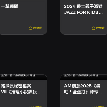
一擊瞬間
2024 爵士親子派對
JAZZ FOR KIDS 每
月主題活動
我想看
我想看
2025.10.25 (六) - 2025.11.02 (日)
2025.09.20 (六) - 2025.09.21 (日)
臺北市藝文推廣處城市舞台
臺北市藝文推廣處城市舞台
豬探長秘密檔案
AM創意2025《轟
Ⅷ《推理小說謀殺
吧！全壘打》棒球音
案》
樂劇