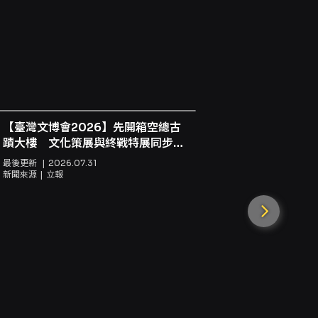
。監護人如需暫離座位，請務必安排其他成年同
機進行，且部分場館高樓層座位可能不實施該互
意。 - 攝錄規定：本場次同步進行攝錄影紀
- 物品安全：場內全面禁煙，觀眾席禁止飲食、
協助，請於購票時告知以利安排；輪椅席若有人使
5/22（五）12:00起啟售，兩場分別為
台。演出時同步錄影，提供電子票。 - 購票方式：網路
、信用卡）、超商購票（現金，7-ELEVEN
【臺灣文博會2026】先開箱空總古
8張票。 - 取票方式：取票方式請依結帳頁面顯示為
蹟大樓 文化策展與終戰特展同步登
電子票。 - 退換票及手續：退票最遲須在演出
場
退票，需退票後重新購買。退票申請請依
最後更新
2026.07.31
新聞來源
立報
特別說明：若購票時使用文化幣或點數折抵，退票
之特殊規定辦理。 購票前提醒： - 演出不
拒絕入場且不退款。 - 建議優先使用電子票以
有限，建議搭乘大眾交通工具前往。
逾3千粉絲
虎家族見面
最後更新
202
新聞來源
傳媒