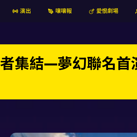
演出
嚷嚷報
愛恨劇場
者集結—夢幻聯名首