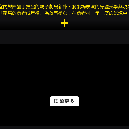
室內樂團攜手推出的親子劇場新作，將劇場表演的身體美學與現
「龍馬的勇者成年禮」為敘事核心：在勇者村一年一度的試煉中
孩童的情感經驗，透過冒險任務與集體互動，呈現勇氣、團隊合
本作的舞台語彙強調武術身段與節奏化動作，由栢優座呈現俐落
，也成為節目現場張力的主要來源。風動室內樂團以管樂與室內
情緒起伏。兩方的合作並非單純伴奏關係，而是以聲音與動作相
表演的家庭觀眾。 演出安排含有高互動性的現場橋段，例如邀
此類互動設計能有效提升孩童參與感、現場專注力與情緒投入，
，並依場館安全與樓層座位配置可能有所限制，部分高樓層觀眾
看，這是一齣兼具戲劇敘事、身體表演與現場音樂的混合型親子
對恐懼與建立自信的正向訊息；對家長與成年同伴，現場音樂質
聲光與編曲細節，與栢優座在傳統戲曲與當代表演之間的身體養
注意：本場次演出全長約90分鐘，節目含部分煙霧與強光呈現，
三歲以上孩童觀賞，且12歲（含）以下孩童須由至少一位成年監
開賣，兩場演出分別為2026/10/17與2026/10/18下午14:
閱讀更多
險敘事為核心，透過武術身段的舞台表演與風動室內樂團的現場
教於樂的環境中學習勇氣、團隊互動與自我挑戰，或是大人希望
力與觀賞價值。
場時間：開演前半小時開放入場，建議提前30分鐘抵達以利順利入座