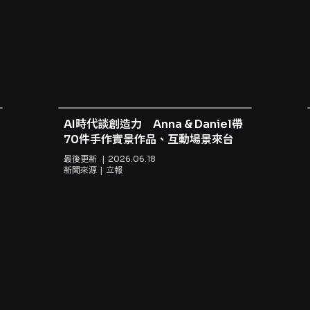
2歲（含）以下孩童須由至少一位成年監護人陪同，禁止單獨入場
：演出含觀眾互動（推球、擊掌、簡易動作教學），互動路線將隨
果：演出中可能出現煙霧及強光，對光敏或呼吸道較敏感者請特別注
於宣傳。演出過程中禁止錄影、錄音與拍照，僅限謝幕時拍照。 
機調為靜音或關機。 - 無障礙服務：如需輪椅席或其他無障礙
前請留意。 購票、取票與退換票： - 售票資訊：票務自2026/
0與2026/10/18（日）14:30，場地為臺北市藝文推廣處城市舞
Google Pay、ATM 轉帳；請先加入會員）、分銷點購買（現金
AI時代談創造力 Anna & Daniel帶
萊爾富 Life-ET）。超商購票僅提供電腦自動選位，單筆訂單最多
70件手作實景作品、互動場景來台
手續費。也提供國內郵寄（另收郵資）及部分場館或主辦單位提供
，逾期無法受理。退票每張收取票面售價10%手續費；換票視同
最後更新
2026.06.18
新聞來源
立報
臨櫃/郵寄等指定方式辦理，退款作業依系統與銀行流程處理。 - 
定處理點數與金額退還。優惠組合或套票退票須依套票及優惠頁面
買相同票價之座位，入場時一人一票，未依規定者需補票或可能被
本票，請於開演前3小時完成領取。 - 請注意：場館周圍停車位