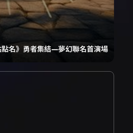
點點名》勇者集結—夢幻聯名首演場