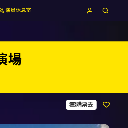
演員休息室
演場
購票去