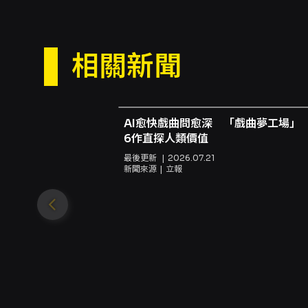
同：建議3歲以上孩童觀賞；1
行者留守照顧。 - 互動說明
動，敬請斟酌購票。 - 舞台效
錄，入場即視為同意個人肖像用
相關新聞
攜帶危險物品；演出期間請將手
用，可能會影響後方座位視線，購票
2026/10/17（六）14:3
購買（信用卡、Apple Pay、
AI愈快戲曲問愈深 「戲曲夢工場」
ibon、全家 FamiPort、
6作直探人類價值
準；超商取票每張票需支付10元
日10日前（不含演出日）辦理
最後更新
2026.07.21
新聞來源
立報
OPENTIX 平台退訂流程或
時系統將退還相對文化幣，並依規
分票種，建議隨行家長與孩童購
減少紙本票遺失風險；若購買紙