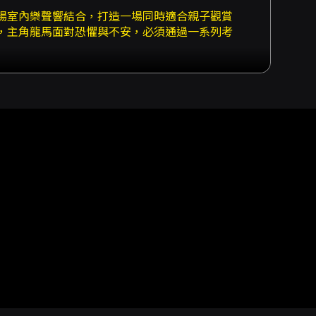
場室內樂聲響結合，打造一場同時適合親子觀賞
，主角龍馬面對恐懼與不安，必須通過一系列考
作與自我成長的主題，對家長與孩子而言具備明
的武打與身段動作，結合擊鼓等視覺與體能張
樂編制提供現場音樂，透過重新編曲與聲響設
互呼應，共同形成一個多感官的故事場景，適合
請「小勇士」與劇中角色一起修煉武功招式、滾
並鼓勵親子共同參與、共享觀賞體驗。須注意的
席可能不實施此互動，主辦單位已於說明中提示
作品：對孩子而言，節目以遊戲化的冒險任務呈
感與武術表演的技術層次提供了成人亦能欣賞的
成，會使整體舞台呈現兼具動態張力與音樂敘事
並於演出時同步攝錄影作紀錄，入場即視為同意
護人陪同入場（禁止單獨入場）。票務自
30，演出地點為臺北市藝文推廣處城市舞台。 總結而言，
音樂，提供一場兼具參與感與藝術審美的家庭觀
在親子活動中享受高品質現場音樂與劇場表現的
。 - 演出全長：約90分鐘。 - 年齡與陪