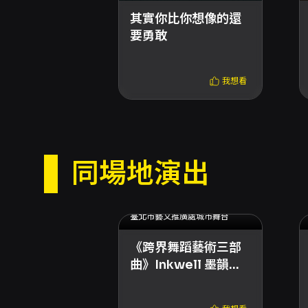
其實你比你想像的還
要勇敢
我想看
同場地演出
2026.01.03 (六) - 2026.01.04 (日)
臺北市藝文推廣處城市舞台
《跨界舞蹈藝術三部
曲》Inkwell 墨韻狂
潮・上與下的簡史・
碰撞、崩塌與尾聲