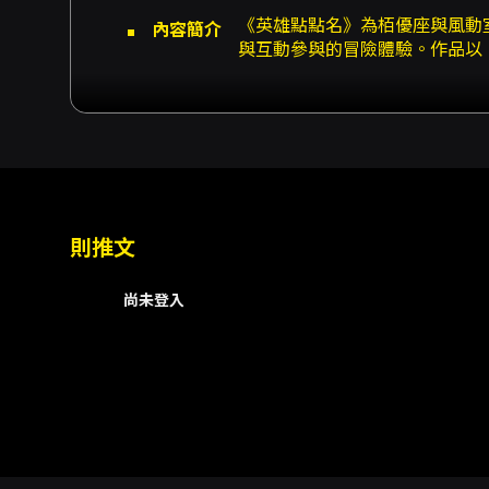
《英雄點點名》為栢優座與風動
內容簡介
與互動參與的冒險體驗。作品以
驗進而找回自信。故事架構適合
確的情感引導與教育性價值。 
力，讓身體表演不僅是敘事工具
計，營造試煉場域的磅礡氣氛與
希望讓孩子接觸現場音樂與劇場
動大球與節奏擊掌為英雄加油。
是，互動推球的路線為隨機進行
觀眾斟酌購票。 從觀演價值來
則推文
現成長議題，能在娛樂中傳遞面
藝術深度。風動室內樂團擅長的
尚未登入
的層次感。 另有實務資訊值得
肖像可能被用於宣傳。演出建議
2026/5/22（五）12:00起
《英雄點點名》以親子友善的冒
賞體驗。對於家長期待孩子在寓
觀眾，這齣作品具有高度的吸引
演出與場內注意事項： - 開放進
注意事項