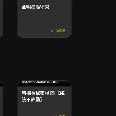
全明星魔術秀
我是霸王龍2
展-歡迎光
遊樂園
我想看
2025.05.17 (六) - 2025.05.25 (日)
臺北市藝文推廣處城市舞台
豬探長秘密檔案Ⅰ《統
統不許動》