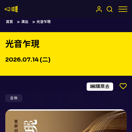
嚷嚷社
首頁
演出
光音乍現
光音乍現
2026.07.14 (二)
購票去
音樂