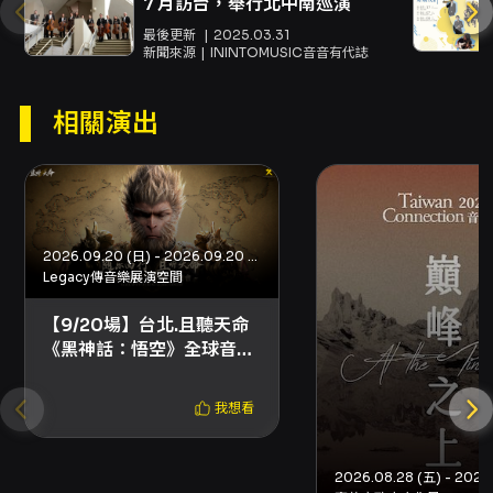
作曲家李哲藝的〈阿里山之歌〉，在節奏與旋律
7 月訪台，舉行北中南巡演
安排上承接本土情感記憶。藝享愛樂青少年管弦
最後更新
2025.03.31
樂團將演出貝多芬《Fidelio》序曲、C. M. von
新聞來源
ININTOMUSIC音音有代誌
Weber的Andante e Rondo Ungarese與柴可
夫斯基小提琴協奏曲第三樂章的華麗終曲，由戴
相關演出
志勳（中提琴）與蔡若妍（小提琴）分別擔任重
要獨奏段落，最終以活力十足的Finale收束全
場。 對於觀眾而言，本場音樂會的觀演價值在於
「多聲部共振」與「世代交會」：既有專業樂團
的穩健呈現，也有青少年團隊的朝氣與新鮮詮
釋，獨奏家與合奏之間的互動提供聽覺上的層次
2026.09.20 (日) - 2026.09.20 (日)
變化；曲目從影視配樂到經典圓舞曲與協奏經
Legacy傳音樂展演空間
典，兼顧普及性與藝術性，適合希望在一場演出
中體會不同音樂面向的聽眾。演出地點選在中山
【9/20場】台北.且聽天命
堂中正廳，音響與廳堂氛圍適合弦樂與管弦的細
《黑神話：悟空》全球音樂
緻表達，演出時同步錄影也提供未能親臨者後續
會
觀賞或保存的可能性。 本場票價分級為500、
我想看
800與1,000元，主辦並提供多項購票優惠（身
心障礙及陪同、長者優惠、各類會員折扣與團體
票等），同時保有曲序調整權利。建議欲參與者
於開演前提早入場以免排隊影響觀賞，同時留意