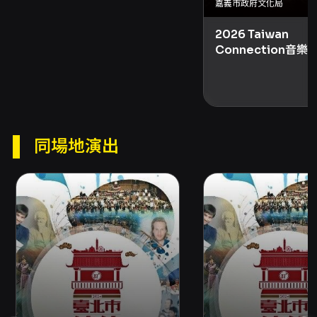
嘉義市政府文化局
現場嚴禁錄音與錄影等觀演規範。整體來說，
「光音乍現」以青春與成熟並陳的編制、橫跨經
2026 Taiwan
典與親民曲目的編排，提供一場既溫暖又具層次
Connection音
的夏日音樂饗宴，適合家庭、古典音樂愛好者，
峰之上》
以及欲接觸青年樂團演出的聽眾前往觀賞。
注意事項
演出與入場注意事項： - 請提早入場以避免排隊
造成無法準時欣賞演出。演出過程中嚴禁錄音及
同場地演出
錄影。 購票方式與取票： - 網路購票：支援信用
卡、Apple Pay、Google Pay、ATM 轉帳，購
票前請先加入會員。部分折扣如需使用文化幣折
抵，僅限網路購買。 - 分銷點購買：接受現金或
信用卡。 - 超商購買：7-ELEVEN ibon、全家
FamiPort、萊爾富 Life-ET（僅提供電腦自動選
位），每筆訂單最多可訂購與領取 8 張票券；每
張票券超商取票需另付 10 元手續費。 - 取票方式
以結帳頁面顯示選項為準，取票方式僅能擇一，
如需多種方式請分次購買。 - 部分單位提供電子
票，若主辦或場館提供電子票，請依系統與頁面