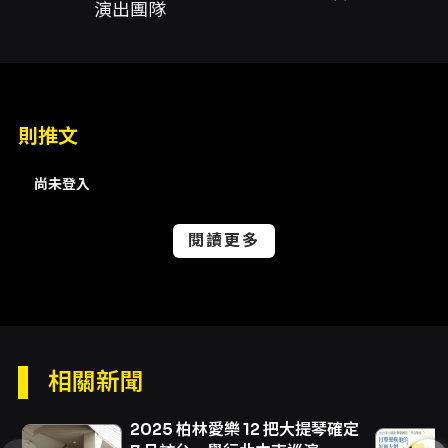
演出團隊
步錄影。主辦單位多年來以音樂教育推廣為宗
旨，持續讓學習與熱愛音樂的團隊有舞台實踐的
機會；本場於2026年回歸「純粹的音樂純享」，
企圖在曲目安排與演出氛圍上回歸音樂的本質，
帶領聽眾在樂音與旋律中回到心靈的平靜。 節目
豐富且具層次，跨越大眾熟悉的管弦經典、影視
則推文
配樂到室內弦樂曲與協奏曲片段。演出曲目包含
久受歡迎的《霍爾的移動城堡》配樂與《藍色多
尚未登入
瑙河圓舞曲》，在節目中以流暢的管弦編制呈現
熟悉旋律的全新聽感；英國/法國浪漫與晚期協奏
風格在E. Lalo的大提琴協奏曲片段中展現，被兩
閱讀更多
位大提琴演奏者陳沛言與簡妍如分別擔綱呈現，
突顯獨奏與樂團間的對話；Dag Wiren的
《Serenade for Strings, op.11》帶來弦樂特有
的氛圍與質感，適合在中場前後營造凝聚力與內
省感。 下半場串聯青年團隊的演出，既有蕭斯塔
科維奇（Shostakovich）的《Waltz No.2》與
相關新聞
約翰·施特勞斯二世（Johann Strauss II）的
《Die Fledermaus》選段，使聽眾在經典華麗
的舞曲風格中享受節奏與色彩；同時也包括台灣
2025 柏林愛樂 12 把大提琴確定