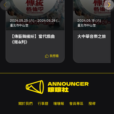
指示完成取票或下載電子票，為維護觀賞權益請
提早完成取票。 退票與換票規定： - 退票期限：
最遲須在演出日 10 日前（不含演出日）辦理，逾
期無法受理。 - 退票手續費：每張退票收取票面
2024.05.25 (六) - 2024.05.26 (日)
2024.05.18 (六)
售價 10% 手續費；換票視同退票，需退票後重新
臺北市中山堂
臺北市中山堂
購買。 - 線上退票：以信用卡、行動支付、文化
幣全額支付之訂單，請使用 OPENTIX 線上退訂
【傳藝舞繽紛】當代戲曲
大中華音樂之旅
單功能；每日 23:30-00:00 為系統結算暫停時
《叛&判》
間，請避開此時段操作。 - 若以 ATM 轉帳或現
金購票，退票需依系統指示上傳資料辦理；若已
我想看
取紙本票，可選擇臨櫃或郵寄退票，郵寄退票以
郵戳為憑，相關退款途徑與處理時間依
OPENTIX 公告與規定辦理。 - 若購票時使用文
化幣或點數折抵，退票時系統將優先退還文化幣
與點數，並在扣除手續費後辦理退款；若抵用之
文化幣或點數已逾使用效期，OPENTIX 無法返
還或展延。 - 優惠組合與套票退票須依原購買規
則整套辦理，若套票或優惠組合另有規定，請依
該組合頁面之注意事項為主。 其他重要提醒： -
關於我們
行事曆
嚷嚷報
會員專區
搜尋
主辦單位保有曲序調整權利，如有節目或主要演