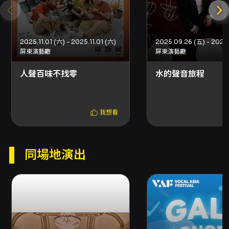
500、800、1,200與1,600元，並有套票優惠
（詳情請參閱票務資訊），演出售票自2026年5
月26日啟售。 總結來說，爵醒之聲不僅是一次高
品質的音樂會，更是一場跨文化的聲音交流工作
2025.11.01 (六) - 2025.11.01 (六)
坊。它將歐洲成熟的人聲爵士傳統與臺灣在地的
屏東演藝廳
屏東演藝廳
即興與爵士實踐相互對話，對於想理解現代合唱
如何結合爵士、流行與即興語彙的觀眾，或希望
人聲百味不找零
水的聲音旅程
從國際實務中汲取教學與創作靈感的音樂教育
者，皆為不可錯過的現場體驗。更多團隊資訊可
參考官方網站：
我想看
https://www.jazzchorfreiburg.de/
注意事項
購票與取票 - 購票方式：網路購買（信用卡、
同場地演出
Apple Pay、Google Pay、ATM 轉帳），購買
前請先加入 OPENTIX 會員。亦可於分銷點以現
金或信用卡購買；超商（7-ELEVEN ibon、全家
FamiPort、萊爾富 Life-ET）提供現金購票並僅
支援電腦自動選位。 - 超商、分銷點限制：每筆
訂單最多可訂購/領取 8 張票券。若購票方案包含
輪椅席、輪椅陪同席、或需一次購買超過8張的折