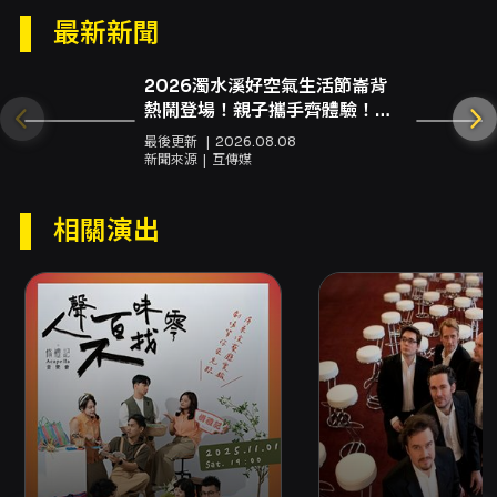
Coltrane、Nat King Cole 等爵士名作，並在
最新新聞
藝術性與娛樂性間取得巧妙平衡；本場演出將以
合唱為核心，透過聲部編排、節奏化聲響與即興
2026濁水溪好空氣生活節崙背
元素，帶給現場觀眾既熟悉又創新的聆聽體驗。
熱鬧登場！親子攜手齊體驗！共
從聆聽角度看，此場演出對不同觀眾都有高度觀
創永續幸福家園
演價值：對普羅音樂愛好者，節目會以流行與爵
最後更新
2026.08.08
士元素串起熟悉的旋律與律動，使人容易投入；
新聞來源
互傳媒
對合唱與聲樂工作者，Jazzchor Freiburg 的聲
音控制、多聲部平衡與即興技巧，提供具體可觀
相關演出
察的專業範例；對教育工作者與學生，這次合作
展示了國際合唱團在編曲、多元聲響設計與合唱
即興訓練上的實務範式，可作為課堂示範與教學
靈感來源。主辦單位強調透過這類國際團隊的實
際演出，促進臺灣人聲創作與教學之交流，激發
更多在地創作與教學的可能。 節目同時關注聲音
場域的現場呈現：演出在台北福華國際文教會館
的卓越堂舉行，現場音響與燈光配置將配合合唱
團的多層次聲響設計，讓聲音細節與合唱空間感
得以完整呈現。場次提供電子票並同步錄影，方
便更廣泛的觀眾參與與後續紀錄。票價分級為