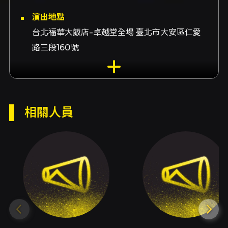
演出地點
台北福華大飯店-卓越堂全場 臺北市大安區仁愛
路三段160號
演出團隊
演出團隊Jazzchor Freiburg（弗萊堡爵士合唱
團）、系列策劃POP UP! 流行人聲系列、藝術總
相關人員
監Julian Knörzer、鋼琴許育瑛、打擊Gabriel
Hahn、貝斯李昶佑、董事長劉沁如、藝術總監劉
郁如、執行長陳午明
內容簡介
爵醒之聲 — 2026 德國弗萊堡爵士合唱團
（Jazzchor Freiburg）訪台音樂會，為台灣聽
眾帶來一場跨越爵士、流行與即興人聲實驗的高
水準現場體驗。此場演出由 Vocal Asia 人聲樂
集與科華文教基金會共同策劃，納入「POP UP!