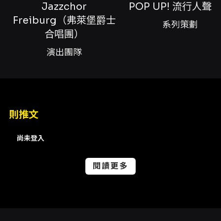
Jazzchor
POP UP! 流行人聲
流行人聲系列」，標誌著國際一流人聲合唱團首
Freiburg（弗萊堡爵士
次正式登上台灣舞台，具有重要的藝術交流與教
系列策劃
育意義。 Jazzchor Freiburg 成立於1990年，
合唱團）
在首任藝術總監 Bertrand Gröger 的帶領下逐
演出團隊
步建立國際聲譽，團隊長期活躍於歐洲及亞洲國
際巡演，並多次獲得國際合唱賽事肯定，包括
1998年德國合唱大賽首獎、2002年韓國世界合
唱大賽首獎，近期亦為2026年 CARA
Award「Best Non-Scholastic Debut
Album or EP」得主。這些紀錄說明了該團在聲
則推文
音美學、編曲與現場詮釋上的專業與多面向實
力。 本場音樂會由新任藝術總監 Julian
尚未登入
Knörzer 領軍，並邀請臺灣爵士音樂家同台合
作，包括鋼琴許育瑛、打擊 Gabriel Hahn 以及
貝斯李昶佑，共同呈現融合人聲爵士（Vocal
閱讀更多
Jazz）、流行合唱與即興表現的節目。演出內容
橫跨經典爵士改編、節奏人聲、scat 即興、語韻
快速化處理與多層次聲響設計，展現歐洲流行合
唱與人聲爵士之間的豐富互動與聲音可能性。合
唱團的改編曲目曾涵蓋 Miles Davis、John