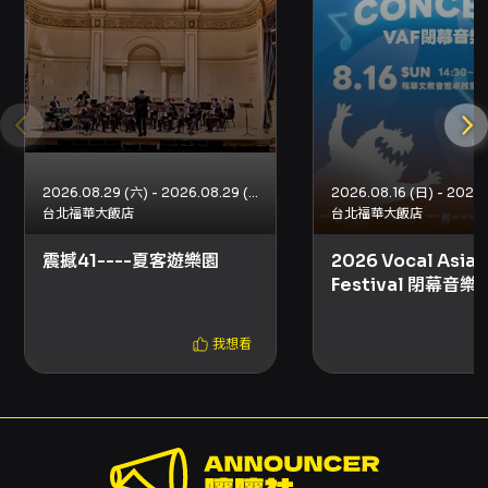
扣方案，可能無法於超商通路購買。 - 電子票：
本場次提供電子票，實際取票方式請以結帳頁面
顯示為準，取票方式僅能擇一，如需不同取票方
式請分次購買。 票價與優惠 - 售價區間：500、
800、1,200、1,600（新台幣）。 - 套票優惠：
JCF x VAF 音樂會套票優惠——購買 8/13 JCF
與 8/16 VAF 閉幕音樂會票各一張，享 88 折優
惠。銷售期間：2026/5/26 至 2026/8/13。 -
2026.08.29 (六) - 2026.08.29 (六)
若折扣方案設有「需使用文化幣折抵」之限制，
台北福華大飯店
台北福華大飯店
該折扣僅限網路購買。 退換票與注意事項 - 退票
震撼41----夏客遊樂園
2026 Vocal Asia
期限：最遲須於演出日 10 日前（不含演出日）辦
Festival 閉幕音樂
理，逾期恕無法受理。 - 退票手續費：每張退票
收取票面售價 10% 作為手續費；換票視同退票，
需先退票再重新購買。 - 申請方式： - 若選擇電
我想看
子票或尚未取紙本票，持信用卡或行動支付購票
者請使用 OPENTIX 線上退訂單功能辦理；使用
ATM 轉帳或現金購票者請依指定表單上傳資料並
附存摺照片辦理。符合退票規則的退票作業將於
3 個工作日內執行。 - 已取紙本票者可選擇臨櫃
退票（至 OPENTIX 指定服務處）或郵寄退票