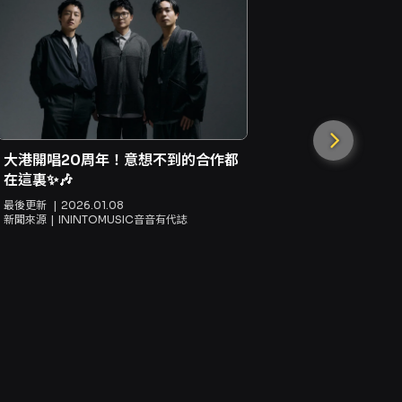
大港開唱20周年！意想不到的合作都
在這裏✨🎶
最後更新
2026.01.08
新聞來源
ININTOMUSIC音音有代誌
日本音樂人接
Live TA
最後更新
20
新聞來源
立