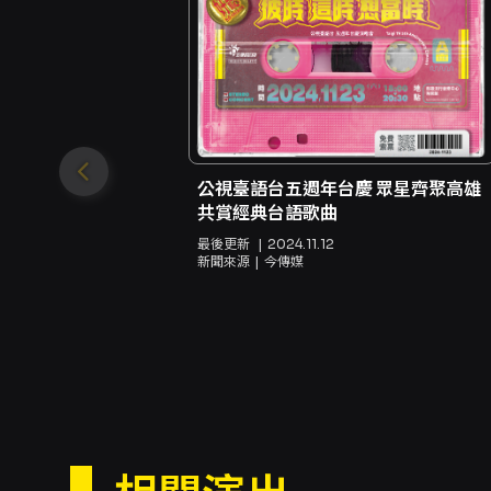
公視臺語台五週年台慶 眾星齊聚高雄
共賞經典台語歌曲
最後更新
2024.11.12
新聞來源
今傳媒