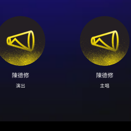
品。 - 購票前請詳閱 KKTIX 退換票規定與主辦公告：本活
5%退票手續費，詳見 KKTIX 官網）。 - 請勿於非 KKTI
險。 - 票券視同有價證券，遺失、毀損、燒毀或無法辨識等情形
X 客服。 - 各表演場館有其入場規定，遲到觀眾需遵守館方管制
陳德修
陳德修
演出
主唱