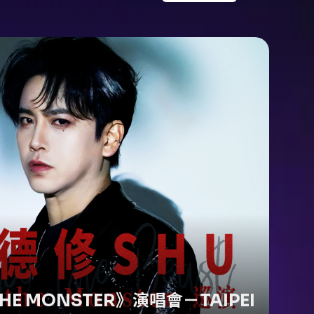
 THE MONSTER》演唱會－TAIPEI