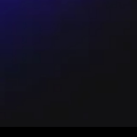
動採文化部定型化契約所述之方案二（購買票券後3
X 正式授權通路購票（避免詐騙或交易糾紛）；任何形
概不補發；如遇票券毀損/遺失，主辦依相關規
。購票即視為同意以上注意事項。