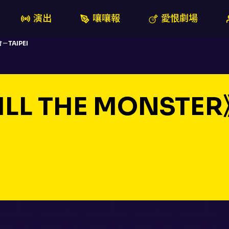
演出
嚷嚷報
愛恨劇場
－TAIPEI
ILL THE MONST