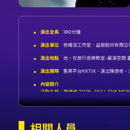
演出全長
180分鐘
演出單位
修椿汲工作室、益極股份有限公
演出地點
他，在旅行音樂教室-展演空間 臺
演出團隊
售票平台KKTIX、演出陳德修
內容簡介
活動名稱：陳德修 2026 《KILL THE MO
https://nuzone.kktix.cc/events/shu
action=TEMPLATE&text=%E9%99%B
節目說明（主辦提供）： 「黑暗在心中滋長蔓延
- 本場次不開放現場售票，一人
注意事項
相關人員
補），不保證入場後之前後位置。