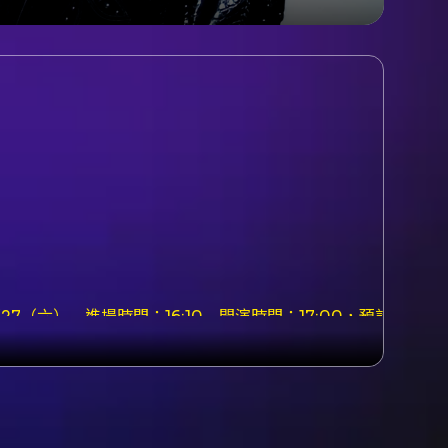
/27（六） - 進場時間：16:10 - 開演時間：17:00，預計演出至約
com/calendar/event?
MONSTER%E3%80%8B%E6%BC%94%E5%94%B1%E6%9C%83
壓抑已久的沈默，當吶喊衝破黑暗帶來救贖的光芒，那一刻終於看見真我
訂單成立時間產生，未結帳或退票的空號不會遞
。 - 禁止攜帶任何種類之金屬、玻璃、寶特瓶