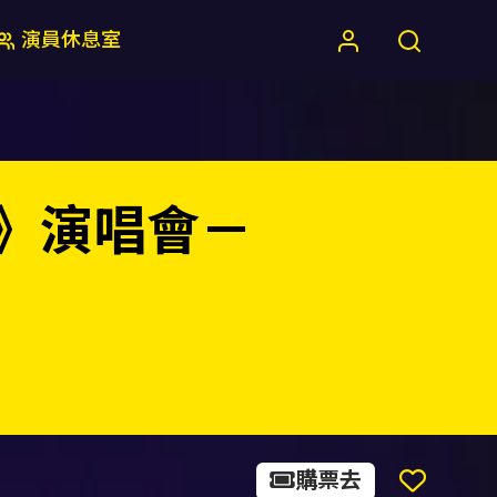
演員休息室
ER》演唱會－
購票去