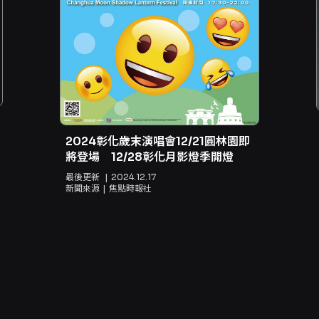
2024彰化歲末演唱會12/21圓林園即
將登場 12/28彰化月影燈季開燈
最後更新
2024.12.17
新聞來源
焦點時報社