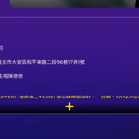
司
北市大安區和平東路二段96巷17弄1號
、主唱陳德修
NSTER》演唱會－TAIPEI 演出時間與地點： - 日期：2026/06
metheny0627.ics - Google 日曆範本：https://www.google.
3%E5%BE%B7%E4%BF%AE+2026+%E3%80%8AKILL+THE+
／慾望在陰影裡吞噬自我／貪念在耳邊低聲誘惑...」— 當音符撕裂
一票，憑票入場。 - 全區站席，入場依序號順序入場（序號依
 - 場內請勿攜帶外食、飲料，攜帶者可於場館外食用完畢或丟棄