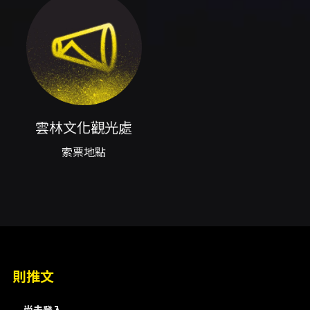
示 QR Code 進場。 索票與票務說明 - 電子票：
透過 KKTIX 平台索票，現場出示 QR Code 進
場。 - 實體票索取地點：雲林文化觀光處一樓服
務台、正心中學警衛室、斗六聖學社、聖保羅音
樂教室、虎尾50Pizza。 - 演出當天亦可於現場
掃描 QR Code 索票。 行前與路線資訊 - 場地地
址：雲林縣斗六市大學路三段310號。 - 可參考
Google 地圖路線規劃與位置檢視（來源頁面提
供連結）。 其他資訊 - 提供 iCal/Outlook 與
雲林文化觀光處
Google 日曆的活動匯入連結（來源頁面有對應
索票地點
連結）。 - 活動頁面：KKTIX 主站活動頁面提供
索票與聯絡主辦單位之連結。
注意事項
- 本活動為免費索票，入場需持電子票 QR Code
或在現場完成索票取得 QR Code。 - 索票地點
有數個實體取票點，建議於演出前確認是否已取
得票券。 - 若需聯絡主辦單位，請使用活動頁面
上「聯絡主辦單位」的連結。 - 活動以現場公告
則推文
與主辦單位發布資訊為準，請留意活動頁面更
新。
尚未登入