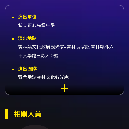
演出單位
私立正心高級中學
演出地點
雲林縣文化政府觀光處-雲林表演廳 雲林縣斗六
市大學路三段310號
演出團隊
索票地點雲林文化觀光處
內容簡介
正心中學音樂班第34屆年度音樂會《藝聲》。 演
出資訊 - 日期與時間：2026-06-05（週五）
19:30（+08:00） - 地點：雲林表演廳，雲林縣
相關人員
斗六市大學路三段310號 - 入場方式：免費（索
票入場）。活動採取索票制，需於系統或現場出