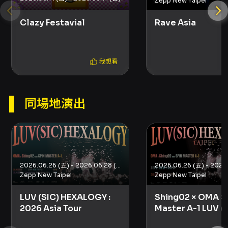
Zepp New Taipei
B2） - 主辦／聯絡：棠盈有限公司（La Fin
Taipei）、活動頁面與 KKTIX 提供聯絡表單與資
Clazy Festavial
Rave Asia
訊。 - 最新消息請追蹤 IG：@temple.taipei；
包廂預訂請私訊 IG：@la.fin.taipei。
我想看
注意事項
- 年齡限制：18 歲以下不得入場。 - 電子票採動
態 QR Code，請勿截圖或列印，任何截圖將無
法使用。 - 一人一票、憑票入場，票券為有價證
同場地演出
券請妥善保管，遺失或損毀不補發。 - 嚴禁攜帶
相機、攝影機、錄音器材；未經主辦方同意禁止
拍照、錄影、錄音。 - 禁止攜帶外食、飲料、任
何種類的金屬、玻璃或寶特瓶容器、雷射筆、煙
火或其他危險物品。 - 購票請使用正式授權通路
2026.06.26 (五) - 2026.06.28 (日)
（KKTIX），避免在拍賣或非官方代購處購票以
Zepp New Taipei
Zepp New Taipei
免遭詐騙或無法入場。 - 退票申請需於購票後 3
日內提出，退票酌收 5% 手續費；信用卡退款僅
Shing02 × OMA × 
LUV (SIC) HEXALOGY :
退回原卡帳戶。 - 若入場後發現視線受阻等問
Master A-1 LUV (
2026 Asia Tour
題，請於演出開始後 10 分鐘內向現場工作人員反
HEXALOGY：2026
映，逾期不再受理補償或退換請求。