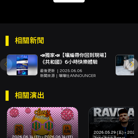
sale（KKTIX）：NT$1,100 - 現場購票：
NT$1,200 - 5 人團體票（KKTIX）：
NT$5,000 購票方式與注意事項（KKTIX）： -
本活動於 KKTIX 平台販售，購票需為 KKTIX 會
員並完成電子郵件驗證，建議先在會員設定中儲
存報名預填資料（姓名、電話）以加速購票流
相關新聞
程。 - 每筆訂單限購 30 張。付款方式包含信用
卡（VISA/MASTER/JCB）與 ATM 虛擬帳號；
📣獨家📣【嚷編帶你回到現場】
信用卡結帳可能會觸發 3D 驗證程序。 - 取票方
《共和國》6小時快樂體驗
式為電子票券（動態 QR Code），請於入場時
以手機出示動態 QR Code 掃描；請勿截圖或列
最後更新
2025.06.06
印 QR Code，截圖無效。 - 若購票或付款流程
新聞來源
嚷嚷社ANNOUNCER
有疑問，請登入 KKTIX 帳戶查詢訂單紀錄，或聯
絡主辦單位／KKTIX 客服。 退票規則（依文化部
相關演出
定型化契約，本場採方案二） - 票券購買後 3 日
內（不含購票日）可申請退票，購買第 4 日起不
受理退票申請。 - 退票將酌收票面金額 5% 手續
費；電子票信用卡退款僅退回原信用卡帳戶。 -
詳細退票表單與流程請參考主辦提供之退票表單
與 KKTIX 退換票規定連結。 場地與聯絡 - 演出
場地：La Fin Taipei（臺北市信義區松仁路89號
2026.06.14 (日) - 2026.06.14 (日)