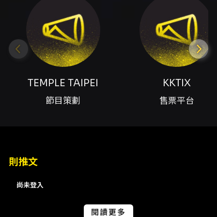
內容簡介
活動簡介 KØZLØV 是活躍於歐洲地下 techno
場景的 DJ 與製作人，風格結合 Hard
Techno、Industrial 與高壓能量，代表曲目包
含 Tchernobyl、Settlement of Disputes、
She Wants To Go Harder。此次由 TEMPLE
TAIPEI 系列呈現，邀請多位本地及國際 DJ 在
TEMPLE TAIPEI
KKTIX
La Fin Taipei 同場演出，帶來從地下工業聲響到
節目策劃
售票平台
強烈舞池動能的現場體驗。 時間與場次 - 演出日
期：2026/05/30（六） - 開始時間：23:00，
結束時間約 05:30 舞台與演出時段（主舞台範
例）： - Stage One：23:00–00:30
Gracie；00:30–02:00 Ning；02:00–
04:00 KØZLØV；04:00–05:30 VICKY -
則推文
Greenhouse Stage（同場次備註）：23:00–
01:00 House Mate；01:00–02:30
尚未登入
GIORGIO LEONE；02:30–04:00 Bcxuan；
04:00–06:00 MILA x YI YEN 票價與購票 -
Early Bird（KKTIX）：NT$1,000 - Pre-
閱讀更多