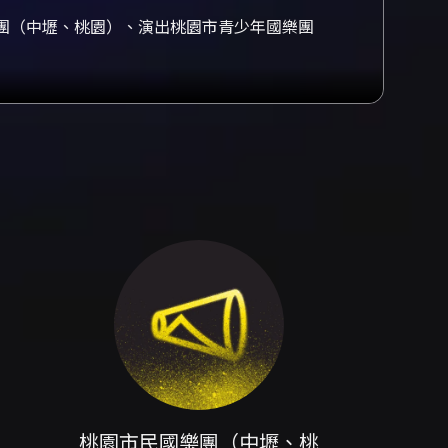
團（中壢、桃園）、演出桃園市青少年國樂團
音樂實踐的豐碩成果。這場音樂會不僅是一場聽
指導的學員、長期耕耘於地方的桃園市民國樂團
音樂能量的桃園市青少年國樂團共同登台。這樣
經驗的交融與呼應。 節目從研習營的合奏工作
集排練中習得合奏默契，並將個別聲部在舞台上
層次的詮釋與舞台經驗。描述中的「忠貞國小藝
固的技術與訓練體系，與青年團體及市民團的合
賞價值：一是能見證教育現場的學習曲線，從培
對話，觀察青年、學校與市民樂團如何在同一舞
育與傳統藝術延續的重要力量。音樂會以國樂合
適合對國樂、傳統音樂教育或社區文化參與有興
教育單位與民間團體的實際演出經驗，形成從基
或單純享受合奏作品多聲部美感的聽眾而言，
長約兩小時，演出當晚亦會同步錄影並提供電子
情與文化能量，見證桃園國樂節以音樂推動在地
賞年齡：7歲以上；本節目採一人一票，憑票入場。
班
桃園市民國樂團（中壢、桃