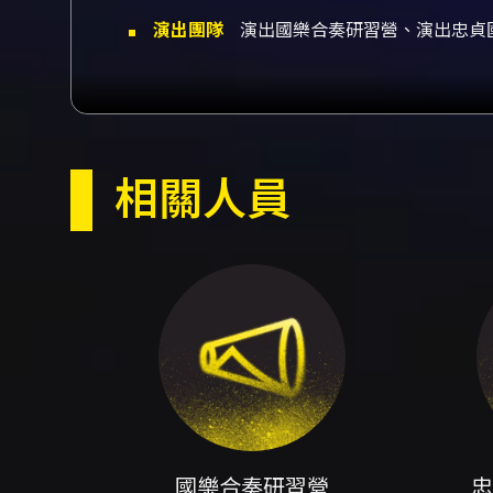
演出團隊
演出國樂合奏研習營、演出忠貞
2026桃園國樂節以充滿活力
內容簡介
覺饗宴，也是一段從學習到舞台
（中壢、桃園）、以及具備藝才
的陣容形成跨世代、跨教育脈絡
坊成果延伸至正式演出，強調團
相關人員
轉化為整體音樂語言；同時，長
才國樂班」與「福豐國中藝才國
作，進一步展現桃園地區國樂教
訓、合作到公開演出，體會學員
台上互為支持與補充；三是參與
奏為核心，透過多元編制與分齡
趣的觀眾。 整體來看，這場由
層培育到公開展示的完整鏈條。
「國樂總動員」是一次兼具教育
票，方便觀眾購票取票與保存觀
文化傳承的實際行動。
開放及入場 - 進場時間：演出
注意事項
國樂合奏研習營
忠