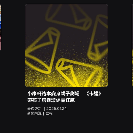
小康軒繪本變身親子劇場 《卡達》
帶孩子培養環保責任感
最後更新
2026.01.24
新聞來源
立報