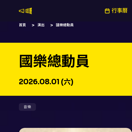
行事曆
嚷嚷社
首頁
演出
國樂總動員
國樂總動員
2026.08.01 (六)
音樂