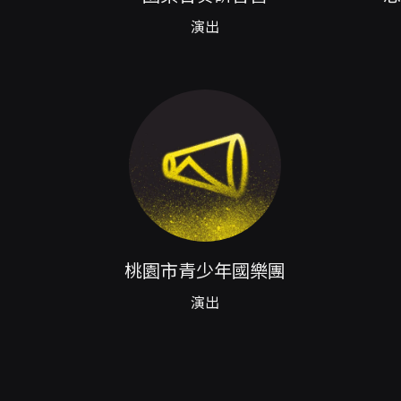
- 演出同步錄影：演出現場將進
演出
員），可使用信用卡、Apple Pay
Life-ET（僅提供電腦自動
情依購票頁面及分銷點公告）。
式請分次購票。 - 部分折扣或
出日10日前（不含演出日）辦理
退票辦法（線上）：以信用卡、行動
轉帳或現金購票者，請依平台指
票規則之申請，將於3個工作日內
幣或點數購票：退票時系統將優
說明 - 套票優惠期間：活動頁面列
購6檔享5折）等方案，實際可適
票有其他特別規定，以套票頁面說
方式與退款途徑將另行公告於本
桃園市青少年國樂團
能，需依指定方式申請。 - 若有
演出
步協助或對購票、退票程序有疑