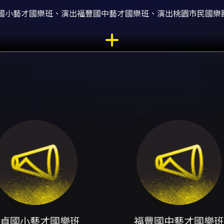
國小藝才國樂班、演出福豐國中藝才國樂班、演出桃園市民國樂
的「國樂總動員」成果音樂會揭開序幕，呈現在地國樂教育與社區
的真實歷程記錄：參與者包括在國樂合奏研習營中接受一週密集
培育體系的忠貞國小與福豐國中藝才國樂班，另有代表青年世代
的合作場景，讓觀眾能在同一場演出中看到不同訓練階段與演奏
體協作、節奏感與音色掌握等核心能力的呈現。參與者在短期密
期培育的學校國樂班與市民國樂團帶來的成熟演奏，則提供更多
樂班」被指出在全國賽事上獲得特優佳績，顯示參與學校具備穩
育的成果與未來的潛力。 對於觀眾而言，這場演出具有多重觀
與指導者之間的教學成果；二是享受不同年齡與經驗層次的音色
地方文化的社群展演，透過掌聲與在場支持成為推動在地音樂教
演出，呈現傳統樂器的音色、合奏的層次感與節奏生命力，特別
公部門與文化基金會主辦的節目，既有行政資源的支持，也結合
對想了解台灣國樂教育投入、觀察青少年與學校藝才培育成效，
意義與表演價值的活動。入場建議適合年齡為七歲以上，演出全
賞回憶。期待觀眾在中壢藝術館音樂廳感受這場跨世代合奏的熱
前30分鐘開放入場。請依票面時間及入場指示前往。 - 建議觀
貞國小藝才國樂班
福豐國中藝才國樂