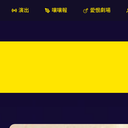
演出
嚷嚷報
愛恨劇場