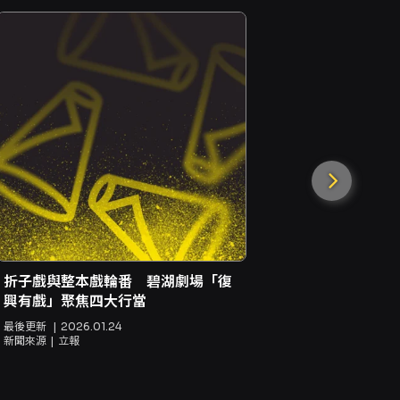
金馬影帝變
功課 搭配
最後更新
20
新聞來源
立
折子戲與整本戲輪番 碧湖劇場「復
興有戲」聚焦四大行當
最後更新
2026.01.24
新聞來源
立報