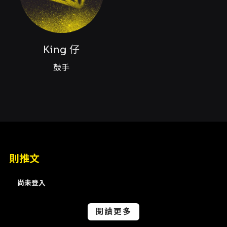
辦與場館規劃，售完為止。進場需出示有效身心
障礙證明正本；如有必要陪伴者，須一同入場。
- 退票規定（依 KKTIX 與主辦公告）： - 本活動
採『方案二』退換票規定：購買票券後3日內（不
King 仔
含購票日）可申請退換票；自購票後第4日起不
接受退換票申請。申請期間以電子郵件送達日為
鼓手
準。 - 退票需酌收票面金額5%手續費；取票手續
費、寄送手續費、銀行轉帳手續費等非票價部分
不在退費範圍內。 - 購票前請確認並同意退票規
範；進行購票及退票作業即視為同意全部事項。
- 雙人神秘科學票購買方式需透過 Science
Noodles 官方 Instagram 私訊洽詢；一般預售
與現場票則透過 KKTIX 購買／領票。 - 如需聯絡
主辦或票務： - 主辦聯絡（演出活動相關問
則推文
題）：
airheadrecordstw@gmail.com
-
KKTIX 客服專線：+886-2-2752-2836；客服
尚未登入
信箱
support@kktix.com
（服務時間以 KKTIX
公布為準） - 進場建議：請於指定進場時間提前
到場；現場為站席，若有特殊需求（例：輪椅空
閱讀更多
間、陪同需求）請事先與主辦或場館聯絡以便安