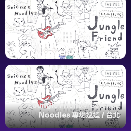
《Jungle Friend》Science
Noodles 專場巡迴 / 台北