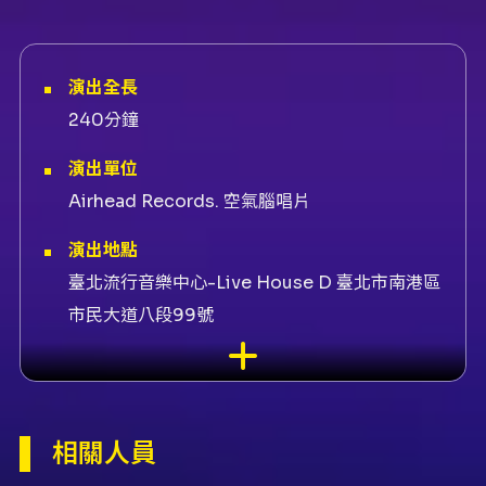
演出全長
240分鐘
演出單位
Airhead Records. 空氣腦唱片
演出地點
臺北流行音樂中心-Live House D 臺北市南港區
市民大道八段99號
演出團隊
售票平台KKTIX、主唱啊悅、成員晴子、吉他手
Martin、鍵盤手Kitman、貝斯手啊亨、鼓手
相關人員
King 仔