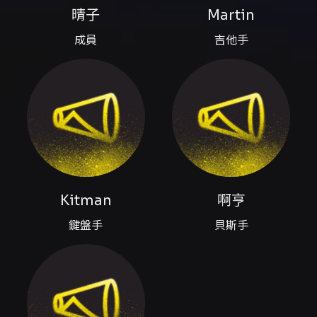
訊顯示為20:00，但活動總時段頁面列出19:00–
晴子
Martin
23:00 票種與購票： - 雙人神秘科學票：
成員
吉他手
NT$1900（2張，購買方式請私訊 Science
Noodles 官方 Instagram 帳號
https://www.instagram.com/sciencenoodles/）
- 一般預售票：NT$1000 - 現場票（當日票）：
NT$1200 - 本活動可使用文化幣（文化相關貨
幣） 影片與媒體：活動頁內嵌多段官方
YouTube 影片，提供樂團作品與宣傳短片，供欲
了解樂團聲音與表演風格的觀眾參考。 票務與聯
絡： - 票務平台為 KKTIX（活動頁提供購票連結
與客服資訊） - 演出相關問題聯絡信箱：
Kitman
啊亨
airheadrecordstw@gmail.com
- KKTIX 客
服：+886-2-2752-2836，客服信箱
鍵盤手
貝斯手
support@kktix.com
（服務時間與聯絡方式以
KKTIX 公布為準）
注意事項
注意事項： - 進場與座位：本場為全場站席；現
場亦提供身心障礙優先席，席位與優惠票價由主