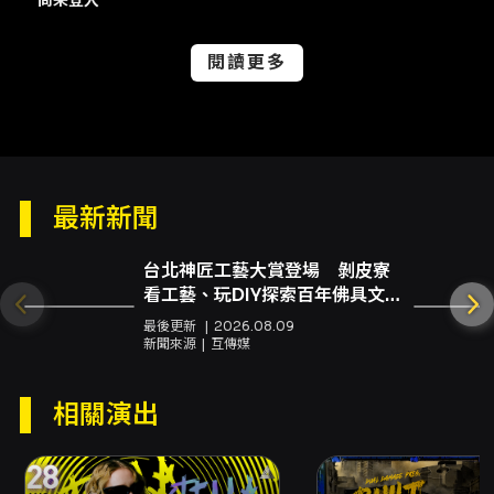
尚未登入
- 官方 Facebook：
https://www.facebook.com/altataichung/
主辦與售票： - 主辦：歐達休閒娛樂有限公司 -
閱讀更多
售票平台：KKTIX（活動頁面與購票連結以
KKTIX 為準）
注意事項
- 本活動憑票入場，一人一票，票券遺失、毀損
恕無法補發，請妥善保管。 - 18 歲以下不得入
最新新聞
場，入場時請攜帶票券及有效照片證件以供查
驗。 - 本活動禁止攜帶外食、飲料、相機、攝影
台北神匠工藝大賞登場 剝皮寮
機、錄音錄影器材、雷射筆、煙火、任何危險物
看工藝、玩DIY探索百年佛具文
品、任何槍械、刀械等。 - 嚴禁攜帶或吸食、販
化
賣任何管制藥品，違者將移送警方處理。 - 主辦
最後更新
2026.08.09
新聞來源
互傳媒
單位保留驅離酗酒或神智不清者之權利。 - 依隊
伍順序入場，一人一票；入場不以票券號碼順序
為準。 - 若場館已達容留人數上限，將停止銷售
相關演出
現場票；購票前請留意剩餘票券狀態。 - 退票機
制依文化部「藝文表演票券定型化契約」之方案
一辦理：退票期限為演出日前 10 日（不含演出