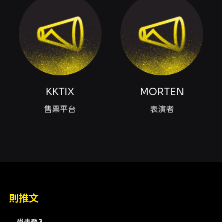
五） - 時間：22:30 - 04:30 - 地點：ALTA (臺
中市西屯區青海南街59號) 票價與入場資訊： -
女生整晚免費入場（不含暢飲）。 - 預售票：
NT$600（含暢飲，數量有限，售完為止）。 -
現場票：NT$800（含暢飲）。若場內達到容留
人數上限，將不販售現場票。 - 啟售時間：
2026/04/24（五）中午 12:00。 - 購票通路：
KKTIX 線上購票與全台全家便利商店
KKTIX
MORTEN
FamiPort（購票與取票流程請依 KKTIX 指
示）。 購票與取票注意： - KKTIX 每筆訂單限購
售票平台
表演者
4 張。全家 FamiPort 取票（每筆手續費、付款
與取票流程請依 KKTIX／全家規範）。 - 建議購
票時避免使用可能收信不穩定的電子郵件（例如
Yahoo、Hotmail）以免漏收訂單成立通知信。
- 若場地已達容留上限，當日不一定開放現場購
票，請事先購票以免向隅。 聯絡與客服： - 訂位
/ 洽詢專線：0922-536-688 - ALTA 官方
LINE：@altanightclub - 官方網站：
則推文
https://alta-club.com/ - 官方 Instagram：
https://www.instagram.com/altanightclub/