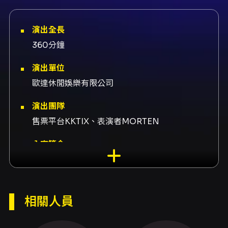
演出全長
360分鐘
演出單位
歐達休閒娛樂有限公司
演出團隊
售票平台KKTIX、表演者MORTEN
內容簡介
活動名稱：theLOOP presents: MORTEN（百
大最高 #39 MORTEN） 活動說明： MORTEN
為 Future Rave 的創始人之一，並與 David
Guetta 共同推廣該音樂風格，為國際著名電子
相關人員
舞曲（Bigroom/Future Rave）表演者。此次
來台在 ALTA Taichung 帶來夜店派對演出。 時
間與地點： - 日期：2026 年 5 月 29 日（週