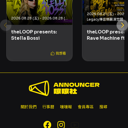
日），並酌收票面金額 10% 手續費，詳情依
KKTIX 退換票規定。 - 請勿透過非 KKTIX 授權
通路購票，非授權票券恕無法保證入場或受主辦
2026.08.28 (五) - 2026.08.28 (五)
單位承認，轉售加價可能涉及違法風險。 - 入場
Legacy傳音樂展演空間
後若發現視線受阻，請於演出開始後 10 分鐘內向
現場工作人員反映；逾期視同無異議。
theLOOP present
theLOOP presents:
Rave Machine ft.
Stella Bossi
Damage
我想看
關於我們
行事曆
嚷嚷報
會員專區
搜尋