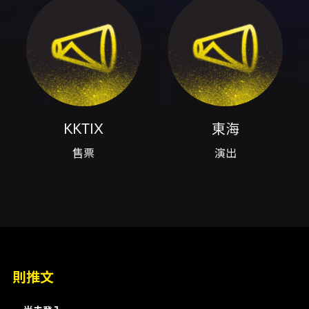
Hall（新北工商展覽中心）舉行。售票平台為
KKTIX，本站僅接受網站購票。票種及票價如
下： - 票價：NT$6,280 / NT$5,680 /
NT$4,880 / NT$2,440（身心障礙席） - 售票
啟售時間：2026/04/25（六）12:00（網站購
票） - 全場皆為指定座位，不設站票。C 區座位
設有架高平台。 粉絲福利（台北場專屬）：小
卡、紀念海報、SOUND CHECK、親簽海報、
KKTIX
東海
親簽拍立得等（依官方公布之福利圖為準）。福
利加購採 NT$1 加購形式，資格與加購時程說明
售票
演出
如下： - 取得資格：須於 2026/05/10（日）
23:59 前完成購票且無退票者方可加購對應票區
之粉絲福利。 - 加購開放時間：
2026/05/16（六）12:00 起於 KKTIX 指定頁面
開放加購。 - 加購驗證：需在加購頁面輸入「購
票聯絡人手機末三碼 + 完整票號」驗證成功後方
可選購；輸入錯誤將無法完成。 - 每張門票僅能
加購一項對應票區之福利；福利數量有限，售完
則推文
為止。 - 粉絲福利採電子票券兌換，兌換時須登
入 KKTIX 帳號並出示訂單中的 QR Code。 購票