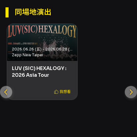
入場。禁止攜帶外食、飲料、任何種類之金屬、
同場地演出
玻璃、寶特瓶容器、雷射筆、煙火或任何危險物
品。 - 購票與轉售規範：請勿透過非 KKTIX 正式
授權之通路購票或接受陌生代購；任何加價轉售
（包含代購費、交通費等名目）可能觸法，主辦
／KKTIX 有權取消訂單並移送相關單位處理。 -
票券保存：票券視同有價證券，請妥善保存。若
2026.06.26 (五) - 2026.06.28 (日)
遺失、毀損、燒毀或無法辨識，主辦方不補發，
Zepp New Taipei
將依文化部相關規定辦理票券毀損、滅失、遺失
之入場機制。 - 進場與遲到：各場館依場館規定
LUV (SIC) HEXALOGY :
管制入場，遲到觀眾需遵守館方安排；若演出開
2026 Asia Tour
始後 10 分鐘內未提出視線受阻等問題，視為放棄
補償或後續申請。 - 身心障礙席專案：身心障礙
我想看
席僅接受傳真訂購（指定時程），購票與驗證需
依公告流程辦理，進場時需攜帶有效證件與身心
障礙相關證明，陪同者須同時入場。 - 會員與驗
證：KKTIX 網站購票需完成手機與電子郵件驗證
之會員帳號；建議避免使用 Yahoo 或 Hotmail
等可能漏信之信箱以確保可收到訂單通知。 - 退
票期限：採購票後 3 日內（不含購票日）可申請