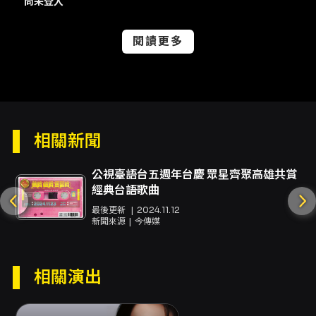
尚未登入
說明與流程重點： - 本節目網站購票僅接受已完
成手機號碼與電子郵件驗證之 KKTIX 會員購買，
建議先完成會員註冊與資料預填以加速購票流
閱讀更多
程。 - 每人限購四張／場次；一人一票，孩童亦
須購票；7 歲以下孩童不建議入場，請自行斟
酌。 - 付款方式包含信用卡
（VISA/MASTER/JCB）、ATM 虛擬帳號（全
面啟售首日不開放 ATM），信用卡付款採 3D 驗
證機制；ATM 付款僅限台灣金融機構帳戶並有轉
相關新聞
帳功能，每筆訂單超過 NT$30,000 無法選擇
ATM。 - 取票方式：全家 FamiPort（每筆手續
公視臺語台五週年台慶 眾星齊聚高雄共賞
費 NT$30，4 張為限）；FamiPort 取票於活動
經典台語歌曲
前 5 天起開放。 身心障礙席位說明： - 本場提供
身心障礙席位並開放符合資格者購買；如需輔具
最後更新
2024.11.12
新聞來源
今傳媒
（如輪椅）而無法進入一般觀眾席，主辦將依實
際需求另行安排合適座位；若不需輔具則依原選
購座位入座。 - 身障席傳真訂購：僅接受傳真訂
購，2026/04/27（週一）上午 10:00 起受理，
相關演出
張數有限，售完為止。每位身心障礙人士含陪同
者最多可購買 2 張，陪同者須同時入場；票價