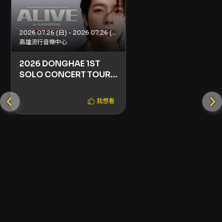
NT$2,440。訂單成立依收件順序，需同傳真身
心障礙證明影本，並於進場時出示有效證件驗
證。 退票與售後： - 採文化部所訂「方案二」退
2026.07.26 (日) - 2026.07.26 (日)
換票機制：購票後 3 日內可申請退票（不含購票
高雄流行音樂中心
日），逾期不受理；退票將酌收票面金額 5% 手
續費。範例：2026/04/25 購票，退票截止日為
2026 DONGHAE 1ST
2026/04/28（含）。 - 未取票與已取票之退票
SOLO CONCERT TOUR
流程不同（未取票需填線上表單；已取票需郵寄
[ALIVE] in KAOHSIUNG
票券與退票申請書），詳細流程請依 KKTIX 退換
票規定辦理。 其他重要事項與主辦權利： - 主辦
我想看
單位保有修改、變更、活動解釋及取消本活動之
權利。 - 請務必於演出日前確認主辦官方網站與
社群頁面之入場規範與粉絲福利流程，以免影響
權益。 參考連結：活動頁面與購票連結在
KKTIX（daydreamerstudio.kktix.cc/events/aki
以及相關 KKTIX 說明與退票表單連結（頁面內所
列）。
注意事項
- 禁止攜帶與使用：未經主辦同意禁止拍照、錄
影、錄音；請勿攜帶相機、攝影機、DV、錄音機