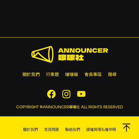
退票，退票需酌收 5% 手續費，逾期不受理。退
票流程及退款時間請依 KKTIX 退換票規定辦理。
關於我們
行事曆
嚷嚷報
會員專區
搜尋
COPYRIGHT ©ANNOUNCER嚷嚷社 ALL RIGHTS RESERVED
關於我們
常見問題
聯絡我們
版權與隱私權申明