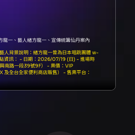
緒方龍一、藝人緒方龍一、宣傳統籌仙丹案內
分鐘。藝人背景說明：緒方龍一曾為日本唱跳團體 w-
 - 日期：2026/07/19 (日) - 進場時
南路一段39號9F） - 票價：VIP
 KKTIX 及全台全家便利商店販售） - 售票平台：
一對一手渡會資格，會後手渡會將發放一張 A3 簽名
完成手機與電子郵件驗證並成為 KKTIX 會
Port 購票為自動配位（無需加入會員），如需
M 虛擬帳號（僅限台灣銀行開戶）；全家購票僅接受現
 張為限），電子票券無手續費。全家機台取票自活
IX 完成身心障礙身份認證（啟售前一日內完成認證較
契約之方案二：購票後 3 日內（不含購票日）可
表單請依 KKTIX 指示辦理。 - 票務相關問
 主辦／聯絡：宝島唱片 / 宝島制作委員会