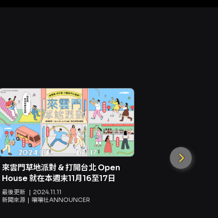
來雲門草地派對 & 打開台北 Open
House 就在本週末11月16至17日
在劇場吃麵
最後更新
2024.11.11
新聞來源
嚷嚷社ANNOUNCER
驗《老闆～
80年代
最後更新
20