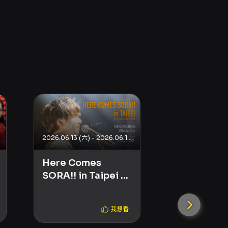
新聞來源
IN
PLAYground空
遊戲舞台劇
台北有個大
2026.06.13 (六) - 2026.06.13 (六)
Here Comes
SORA!! in Taipei 友
成空首次台北專場
我想看