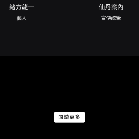
緒方龍一
仙丹案內
藝人
宣傳統籌
閱讀更多