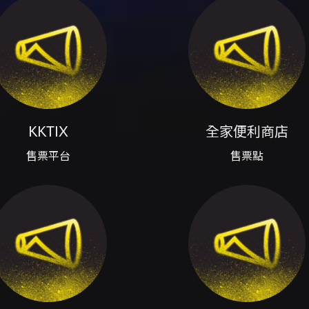
 宣傳統籌：仙丹案內 - KKTIX 活動頁面與購票連結：活動頁面
tix.cc/events/333e1dbd），購票頁面（https://kktix.com/ev
供 .ics 與 Google 日曆加入連結（詳見活動頁）。
號入座，入場採分段依票種分流；VIP 須依序換取手環並保留票
容為工作人員協助藝人親遞「A3 簽名海報」各一張；會後手渡會將
作人員會要求刪除相關內容，屢勸不聽者將喪失參與資格且不予退票。
有效身心障礙證明正本。 - 退票：購買後 3 日內可申請退票，酌
授權第三方或拍賣網站購票，避免遭遇假票或詐騙；未經主辦或 KK
KKTIX
全家便利商店
券視同有價證券，遺失、破損或無法辨識等狀況恕不補發。電子票券為
設備、外食、飲料、金屬或玻璃容器、雷射筆、煙火或其他危險物
售票平台
售票點
場工作人員提出申訴，逾期恕不受理補償或退換票要求。