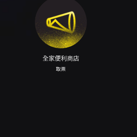
ents/333e1dbd/registrations/new） -
根，手渡會將以票根序號決定排隊順序。 - 會後
在演出結束約 30 分鐘後開始。 - 活動全程禁
 - GA 愛心票需於 KKTIX 完成身心障
收 5% 手續費；逾期不受理（依 KKTIX 退
TIX 授權之轉售或加價販售，可能觸法並受
全家便利商店
無記名票券，請勿公開票券 QR Code。 -
品入場。 - 觀眾如於入場後發現視線受阻，請
取票