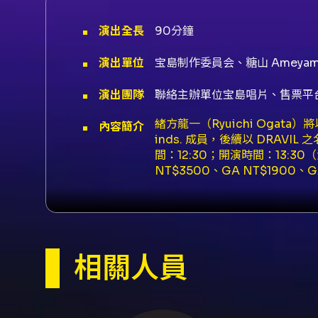
演出全長
90分鐘
演出單位
宝島制作委員会、糖山 Ameyam
演出團隊
聯絡主辦單位宝島唱片、售票平
緒方龍一（Ryuichi Ogat
內容簡介
inds. 成員，後續以 DRAVI
間：12:30；開演時間：13:3
NT$3500、GA NT$1900、
KKTIX；店面購票（FamiPo
海報（需憑票根序號排隊，兌換手
員；建議事先在會員設定中預填姓名
自行選位請於 KKTIX 網站上購
金。 - 取票方式：電子票券（Q
相關人員
動前 7 天起開放。 - 身心障礙
保險），每位身心障礙者含必要陪
申請退票，並酌收票面金額 5% 
題請洽 KKTIX 客服；其餘問題