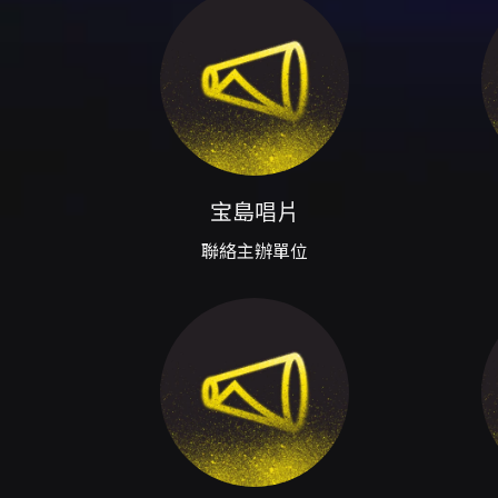
（Baodao Records） -
（https://baodaorecords.kk
iCal / Google 日曆：活動提
- 票券為座位票，依票面座號對
注意事項
手渡會僅限 VIP 參加，手渡內
止側拍、錄影、錄音。若違規，工
礙身份認證方可購買；進場時須出示
票規定辦理）。 - 請勿透過未
宝島唱片
罰。 - 一人一票憑票入場，票
禁止攜帶相機、攝錄影機、錄音
聯絡主辦單位
於演出開始後 10 分鐘內向現