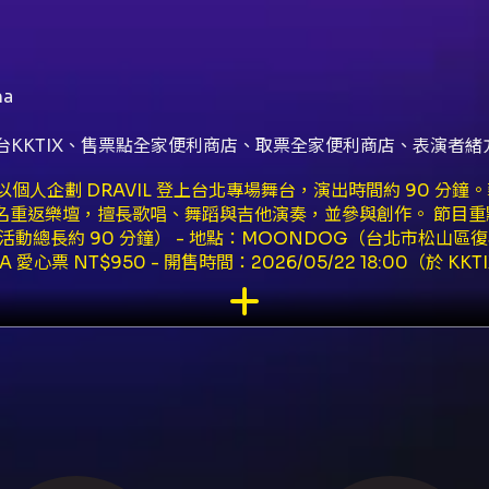
a
台KKTIX、售票點全家便利商店、取票全家便利商店、表演者
a）將以個人企劃 DRAVIL 登上台北專場舞台，演出時間約 90 
L 之名重返樂壇，擅長歌唱、舞蹈與吉他演奏，並參與創作。 節目重點資訊：
0（活動總長約 90 分鐘） - 地點：MOONDOG（台北市松山區復興
GA 愛心票 NT$950 - 開售時間：2026/05/22 18:00（於
rt）亦可購買（全家便利商店） - VIP 內容：VIP 票種含會後
環後仍須保留票根）。 購票與取票注意（摘要）： - 網站購票需
與手機以加速購票流程。 - 每筆訂單限購 4 張；全家 Fami
買。 - 付款方式：信用卡（VISA/MASTER/JCB）、AT
R Code）或全家取票；全家取票手續費每筆 NT$30（以 4
票（GA 愛心票）僅限於 KKTIX 網站購票，購票前請於 KKT
同者限購最多 2 張。 退票與客服： - 本節目採文化部定型化
手續費；第 4 日起不受理退票。電子票／未取票與實體票退票流程與
可寄信至
ticket@baodaorecords.fun
。 聯絡與官方資訊： -