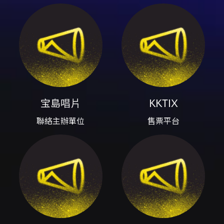
國際會議中心）舉行。JANNABI 以 Chamber
Pop 為基底，作品常以懷舊與成長為主題，本次
巡演以「Sweat & Stardust」為名，帶出樂團
想像中的場景與舞台世界觀。 場次與時間： - 演
出日期：2026/06/27（週六） - 進場：
17:00；開演：18:00 - 地點：TICC 台北國際會
議中心（台北市信義區信義路五段1號） 票價與
VIP 福利： - 票價：VIP NT$3,800 / A區
NT$3,200 / B區 NT$2,800 / C區 NT$1,800 /
宝島唱片
KKTIX
愛心席 NT$1,900 - VIP 限定福利：購買 VIP 區
NT$3,800 票券者可享 NT$1 加購 VIP 福利（包
聯絡主辦單位
售票平台
含 A3 簽名海報一張、VIP PASS、優先入場資
格、周邊商品優先購買權，並可參與會後見面
會）。1元（NT$1）加購方式與細節將由主辦日
後公布。 購票與抽選登記： - 抽選登記時間：
2026/05/19 18:00 至 2026/05/27 12:00 - 抽
選結果公布：自 2026/05/29 12:00 起陸續以
E-MAIL 通知中選者 - 確認付款期限：確認中選
後至 2026/05/31 12:00 截止付款（以主辦公告
為準） - 售票平台：KKTIX（本活動購票僅接受