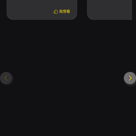
北站
<DEJA VU> IN TAI
可得項目將另行公告，請以主辦公布資訊為準。
- 票券不得透過非 KKTIX 正式授權通路購買或轉
我想看
售；違法加價販售票券將依相關法令處罰，主辦
及 KKTIX 可取消違規訂單。 - 請勿攜帶相機、攝
影機、錄音設備等，未經主辦同意禁止拍照、錄
影、錄音；禁止攜帶外食、飲料、任何金屬/玻
璃/寶特瓶容器、雷射筆、煙火或其他危險物品入
場。 - 若演出開始後發現視線受阻，請於開始後
10 分鐘內向現場工作人員反映；逾期視同無異
議，主辦及售票單位不受理後續補償或退換。 -
退票申請、退票表單與退款時程請參照 KKTIX 之
退換票規定與主辦公告之表單連結；退票手續費
為票面金額 5%。 - 如有票務問題請先參考售票
頁面說明或 KKTIX 常見問題，如需進一步協助請
聯絡 KKTIX 客服或寄信至
ticket@baodaorecords.fun
。