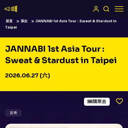
嚷嚷社
首頁
演出
JANNABI 1st Asia Tour : Sweat & Stardust in
Taipei
JANNABI 1st Asia Tour :
Sweat & Stardust in Taipei
2026.06.27 (六)
購票去
音樂