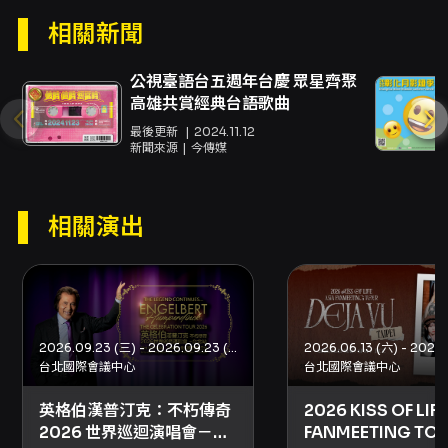
退票流程與表單請依主辦及 KKTIX 公布之連結操
作。 聯絡資訊： - 主辦 / 聯絡單位：宝島唱片
相關新聞
（Baodao Records）／宝島制作委員会 - 售票
與票務問題請洽 KKTIX 售票客服（詳見售票頁
公視臺語台五週年台慶 眾星齊聚
面）；其餘問題請寄信至
高雄共賞經典台語歌曲
ticket@baodaorecords.fun
。 （以上資訊以
主辦單位及售票平台公告為準，如有變動請以官
最後更新
2024.11.12
新聞來源
今傳媒
方公告為準。）
注意事項
- 全場皆為座席，依票面座位號碼順序整隊入
相關演出
場，請依主辦單位或場館公告之整隊及入場指引
辦理。 - 進場須檢附有效且附有照片之身分證件
正本（不接受影本或截圖）；14 歲以下孩童請攜
帶健保卡，外籍人士請攜帶護照。入場時會掃描
身分證背面條碼進行驗證，若資料不符將無法入
2026.09.23 (三) - 2026.09.23 (三)
場。 - 實名制登記注意：每位 KKTIX 會員每場最
台北國際會議中心
台北國際會議中心
多登記 2 筆訂單，單筆訂單每票種最多登記 2
張；一個身分證字號（或護照號碼）僅限登記或
英格伯漢普汀克：不朽傳奇
2026 KISS OF LIFE
購買一張票券，請確實填寫並於規定期限內修改
2026 世界巡迴演唱會－台
FANMEETING TO
錯誤資料。 - VIP 加購福利的 NT$1 加購方式與