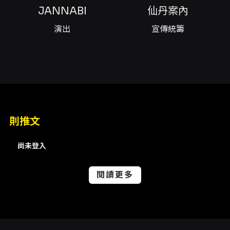
已完成手機號碼及電子郵件驗證之 KKTIX 會員）
JANNABI
仙丹案內
購票注意與取票方式： - 購票需完成 KKTIX 會員
手機與電子郵件驗證，建議不要使用易漏信的信
演出
宣傳統籌
箱（例如 Yahoo/Hotmail）以免錯過通知。 -
付款方式包含信用卡（VISA/MASTER/JCB）
與 ATM 虛擬帳號；信用卡付款採 3D 驗證流
程。 - 取票方式：全家便利商店 FamiPort（手
續費每筆 NT$30，4 張為限）或電子票券
（App 出示 QR Code 入場）。現場取票開放時
間為演出前 7 天起。 實名制與身心障礙優先席：
- 本活動採實名制，購票/登記時須於每張票券填
則推文
寫入場人姓名（海外觀眾填寫護照姓名）與身分
證字號（海外觀眾填寫護照號碼）。 - 身心障礙
尚未登入
票券（愛心席）僅限 KKTIX 網站購票，且需於啟
售前一天完成身心障礙者身份認證，票價
NT$1,900；若需陪同者請於同一筆訂單完成兩
閱讀更多
張票的登記。 退票與售後： - 本節目採用文化部
「方案二」退換票規範：購買票券後 3 日內（不
含購票當日）可申請退票；第 4 日起不接受退換
票申請。退票需酌收票面金額 5% 手續費。詳細