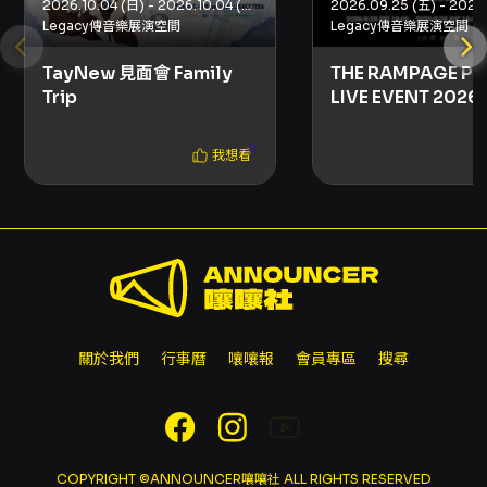
2026.10.04 (日) - 2026.10.04 (日)
或退換。 - 全家 FamiPort 購票為自動配位，若
Legacy傳音樂展演空間
Legacy傳音樂展演空間
需自行選位請於 KKTIX 網站購票。每位 KKTIX
會員限購 4 張。 - 身心障礙票券須於啟售前完成
TayNew 見面會 Family
THE RAMPAGE P
身心障礙身份認證，啟售當天才認證成功的帳號
Trip
LIVE EVENT 2026 
無法確保能順利購票。
TAIPEI
我想看
關於我們
行事曆
嚷嚷報
會員專區
搜尋
COPYRIGHT ©ANNOUNCER嚷嚷社 ALL RIGHTS RESERVED