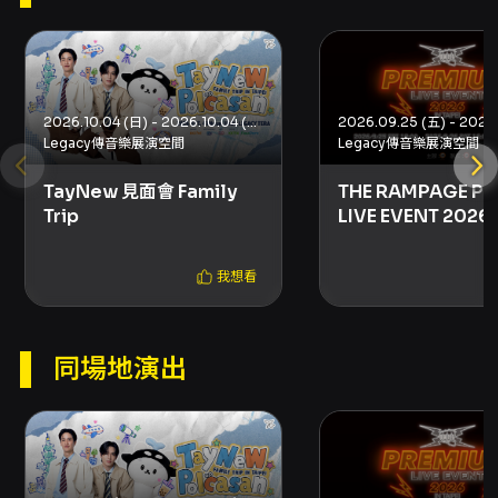
單並保留相關法律責任追究權利。 - 請以 KKTIX
與主辦公告為準，相關流程與規定（取票、退
票、身心障礙認證、付款方式等）以 KKTIX 官方
說明為依據。 來源：KKTIX 活動頁面
注意事項
2026.10.04 (日) - 2026.10.04 (日)
Legacy傳音樂展演空間
Legacy傳音樂展演空間
- 禁止攜帶相機、攝影機、錄音機或未經同意的
拍照、錄影、錄音入場。 - 禁止攜帶外食、飲
TayNew 見面會 Family
THE RAMPAGE P
料、任何種類的金屬、玻璃、寶特瓶容器、雷射
Trip
LIVE EVENT 2026 
筆、煙火或其他危險物品。 - 一人一票、憑票入
TAIPEI
場；未滿 7 歲兒童不得入場。若現場查驗不符入
場年齡資格，主辦單位有權拒絕入場且不予退票
我想看
或補償。 - 請妥善保管票券，票券視同有價證
券；遺失、毀損或無法辨識恕不補發。票券毀損
或遺失之入場機制依主辦單位公告及相關法令辦
同場地演出
理。 - 請勿透過非 KKTIX 或主辦單位正式授權之
通路購票，以免購買到偽造或加價票券，主辦單
位與 KKTIX 不負責非授權通路之票券真實性或相
關糾紛。 - 若入場後發現視線受阻等情形，請於
演出開始後 10 分鐘內向現場工作人員反映，逾時
視同無異議，主辦單位或售票單位不予事後補償