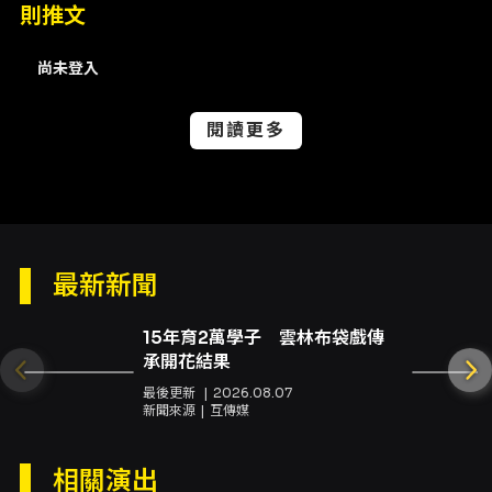
時須出示有效身心障礙證明正本，必要陪伴者須
則推文
一同入場以利查驗。 支付與取票 - KKTIX 網站付
款方式：信用卡（VISA / Master / JCB）、
尚未登入
ATM 虛擬帳號等（依 KKTIX 公告）。網站導入
信用卡 3D 驗證服務；購票時可能需簡訊驗證。
閱讀更多
- 全家 FamiPort 購票僅收現金，為系統自動配
位；列印繳費單後需在 10 分鐘內完成店內繳費，
逾期訂單將被取消。 - 全家取票手續費：每筆最
多 4 張，手續費每筆 NT$30（以 KKTIX 公告為
準）。 退票與退款 - 本節目採用文化部所訂『藝
文表演票券定型化契約』之方案二：購票後 3 日
內（不含購票日）可申請退票，退票需酌收票面
最新新聞
金額 5% 手續費。購票後第 4 日起不接受退換票
申請。 - 未取票之退票需依 KKTIX 指定表單申
​​​15年育2萬學子 雲林布袋戲傳
請；已取票或實體票券之退票需將票券與退票申
承開花結果
請書以掛號郵寄至 KKTIX 指定地址（詳見
最後更新
2026.08.07
KKTIX 退換票規定）。 其他重要說明 - 購票時請
新聞來源
互傳媒
以真實姓名與有效聯絡資訊購票，協助他人購票
請先取得當事人同意。以虛偽資料購票或不正當
方式取得票券，主辦單位與售票單位有權取消訂
相關演出