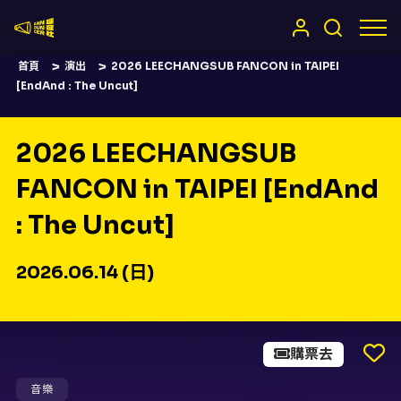
嚷嚷社
首頁
演出
2026 LEECHANGSUB FANCON in TAIPEI
[EndAnd : The Uncut]
2026 LEECHANGSUB
FANCON in TAIPEI [EndAnd
: The Uncut]
2026.06.14 (日)
購票去
音樂