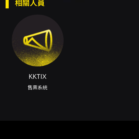
相關人員
18:00（實際演出時間以現場公告為準） - 地
點：Legacy TERA（台北市南港區市民大道八段
99號） - 主辦：橡光創意娛樂（OAK & LIGHT
Creative） 票務與購票說明 - 啟售時間：2026
年 5 月 17 日（星期日）11:00（台北時間，
UTC+8）。 - 售票系統：KKTIX 網站與全家便
利商店 FamiPort 機台（依售票系統公告為
準）。 - 票價：NT$5,800 / NT$4,800 /
NT$3,800 / 愛心席（身心障礙優先席）
NT$2,400。 - 每位 KKTIX 會員限購 4 張。全
家 FamiPort 購票為自動配位，若需自行選位請
KKTIX
於網站購票。 - KKTIX 網站購票僅接受已完成手
售票系統
機號碼及電子郵件地址驗證之會員購買，建議購
票前先完成會員註冊與驗證並預先填妥姓名與手
機以加速購票流程。 身心障礙票券說明 - 身心障
礙優先席（票價 NT$2,400）僅限於 KKTIX 網
站購票。購票前請務必於啟售前完成「身心障礙
者身份認證」，售票當天才認證成功的帳號無法
確保能順利購票。 - 每位身心障礙者含必要陪同
者限購最多 2 張（如需陪同請選擇 2 張）。入場