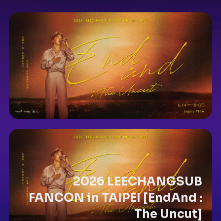
2026 LEECHANGSUB
FANCON in TAIPEI [EndAnd :
The Uncut]