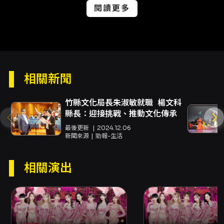
器、自拍棒、腳架／一腳架、可換鏡頭相機、專
閱讀更多
業攝影機、以及小型可攜錄影設備（範例：
GoPro、INSTA360、Pocket 3 等）。 - 允許
使用手機或固定鏡頭之數位相機（不可更換鏡
頭）拍照或錄影。 - 全場禁止直播；部分段落禁
止拍照錄影，將於現場公告或提醒。 - 若於禁止
拍攝時被發現偷拍，主辦單位可要求刪除影像，
相關新聞
情節嚴重者可要求離場且不退票。 票務取票與付
款： - KKTIX 網站購票付款方式含信用卡
（VISA/MASTER/JCB）與 ATM 虛擬帳號（僅
竹縣文化局長朱淑敏就職 楊文科
限台灣銀行戶頭）。信用卡採 3D 驗證機制。 -
縣長：迎接挑戰、推動文化傳承
FamiPort 購票以自動配位為主，付款方式僅接
最後更新
2024.12.06
受現金，取票與付款需於列印繳費單後 10 分鐘內
新聞來源
勁報-生活
完成，否則訂單會被取消。 - 全家取票手續費每
筆 $30（以 4 張為限）。網站取票可選自行選位
相關演出
或電腦配位。 退票與身障票： - 本活動採「方案
二」退換票規定：購票後 3 日內（不含購票日）
可申請退票，超過第 3 日即不受理。退票將酌收
票面金額 5% 手續費。退票流程依購票時的付款
方式分為信用卡刷退或匯款，已取票者需以掛號
郵寄方式退回票券並提交退票申請書。 - 身心障