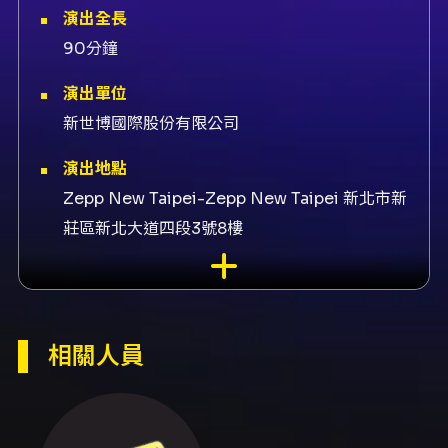
演出全長
90分鐘
演出單位
新世博國際股份有限公司
演出地點
Zepp New Taipei-Zepp New Taipei 新北市新
莊區新北大道四段3號8樓
演出團隊
售票KKTIX
內容簡介
相關人員
活動概要： 日本舞團《63 ANGEL》台灣公演
「魅惑盛夏」，由新世博國際股份有限公司主
辦，在 TAIPEI WESTAR（台北西門町新世界大
樓8F，台北市萬華區漢中街116號8樓）舉行。演