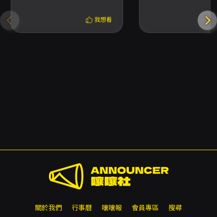
HEXALOGY：2026
分段落禁止拍攝錄影，現場會另行提醒。 - 身心
Tour（台北場）
障礙票：須於啟售前完成身份認證；每位身心障
我想看
礙者含必要陪同者限購最多 2 張，入場需出示證
明正本。 - 退票期限：採方案二—購票後 3 日內
可申請退票（不含購票日），退票酌收 5% 手續
費；逾期不受理。 - 進場規範：12 歲以下不得入
場；入場請遵守場館規定，遲到觀眾需依場館管
制作業；若入場後發現視線受阻請於演出開始後
10 分鐘內反映，逾時視同無異議。 - 票券安全：
請勿於拍賣網站或非 KKTIX 正式授權之通路購
票，避免遭遇假票或詐騙。非自用而加價轉售屬
違法，可能受罰。 - 若有疑問或需退票流程資訊
請依活動官網與 KKTIX 指示辦理。
關於我們
行事曆
嚷嚷報
會員專區
搜尋