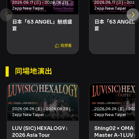
2026.06.17 (三) - 2026.06.21 (日)
礙票僅限 KKTIX 網站購票，需於活動啟售前一天
Zepp New Taipei
Zepp New Taipei
完成身心障礙身份認證，票價為 NT$2,000，並
有必要陪同者購票規定及入場查驗要求。 其他事
日本「63 ANGEL」魅惑盛
日本「63 ANGEL
項： - 12 歲以下不得入場；一人一票、憑票入
夏
夏
場；票券為有價證券請妥善保存，遺失或毀損可
能影響入場權利。 - 主辦單位保留加場、修改或
我想看
取消演出之權利，如遇不可抗力情況將擇期演出
並以官網公告為準。 - 請勿透過非 KKTIX 正式授
權之通路購票，以免遭遇票券真偽或詐騙問題。
同場地演出
注意事項
注意事項： - 會員與認證：網站購票需為已完成
手機號碼與電子郵件驗證的 KKTIX 會員。建議事
先在會員設定中儲存姓名與手機以加速購票流
程。 - 取票與付款：每筆訂單限購 4 張；
FamiPort 為現金付款且為自動配位，若需自行
2026.06.26 (五) - 2026.06.28 (日)
Zepp New Taipei
Zepp New Taipei
選位請於網站購票。 - 攝影器材限制：禁止穩定
器、自拍棒、腳架、可換鏡頭相機、專業攝影機
Shing02 × OMA × 
LUV (SIC) HEXALOGY :
及其他列舉之錄影設備；僅允許手機與固定鏡頭
Master A-1 LUV (
2026 Asia Tour
數位相機（不可更換鏡頭）。全場禁止直播，部