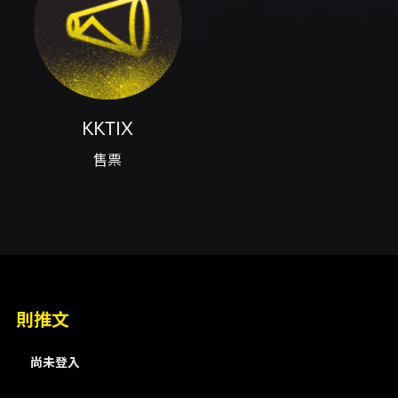
出以舞者表演為主，部分時間舞者會在場內與觀
眾互動，入場前30分鐘開放入場。 演出場次（已
列於活動頁）： - 2026/06/17：18:30-
20:00、22:30-24:00 - 2026/06/18：18:30-
20:00、22:30-24:00 - 2026/06/19：14:30-
16:00（加場）、18:30-20:00、22:30-24:00
KKTIX
- 2026/06/20：18:30-20:00、22:30-24:00
- 2026/06/21：15:00-16:30、19:00-20:30
售票
票價資訊： - 區域票價自 NT$2,000 至
NT$5,000（包含身障席、紫區、B區等多個價
位及包廂選項）。包廂票需一次購買10張
（NT$45,000）。 - 購票通路：KKTIX 網站或
全家 FamiPort（FamiPort 為自動配位）。網站
購票需先完成手機號碼與電子郵件驗證的會員程
序。 - 每筆訂單限購4張（FamiPort 同樣限購4
張）。 額外福利： - 於現場持票可免費兌換一張
則推文
日本演出招待券（可於指定三家日本據點各使用
一次；使用期限至 2026/11/30；此券不可轉
尚未登入
售，並可折抵日本場部分座位價格，詳活動公
告）。 拍攝與影像規範： - 禁止攜帶或使用穩定