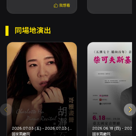
同退票，需退票後重新購買。 - 申請方式： - 使
我想看
用信用卡、行動支付或文化幣全額支付之電子
票，請使用 OPENTIX 線上退訂單功能辦理線上
退訂。請留意每日 23:30–00:00 系統結算期間
同場地演出
暫停服務。 - 使用 ATM 轉帳或現金購票，請依
票務系統指定流程填寫訂單資料並附上存摺照片
辦理，符合退票規則者將於 3 個工作日內執行退
票作業。 - 已取紙本票者可選擇臨櫃退票
（OPENTIX 四大服務處）或郵寄退票（掛號郵
寄至 OPENTIX 退票小組收，郵戳為憑），郵寄
退票將在收到資料後依付款方式辦理退款。 - 轉
帳手續費：ATM 轉帳時所生之轉帳手續費由銀行
收取，若發生退票情形，該轉帳手續費不予退
還。 其他注意事項 - 若購票時使用文化幣或點數
折抵，退票時系統將優先退還文化幣/點數並扣除
手續費，若抵用之文化幣或點數已逾使用效期則
無法返還或展延。 - 優惠組合或套票退票通常需
整套辦理，或需符合原優惠組合規則方可退票。
- 若本節目於預定演出前發生主要表演人員或主
2026.07.03 (五) - 2026.07.03 (五)
要節目內容變動，相關退票機制、受理方式與退
國家兩廳院
國家兩廳院