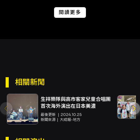
提供多元購票與取票方式，包含網路購票（信用
卡、Apple Pay、Google Pay、ATM 轉帳）、
閱讀更多
分銷點及超商取票等，並提供身心障礙相關優待
與套票等優惠方案。 對於準備前往聆聽的觀眾，
建議注意取票與退換票相關時程，並留意早鳥或
套票等優惠條件是否有使用限制（例如需使用文
化幣等情形）。此外，如需輪椅席或相關無障礙
服務，請事前向主辦或票務單位確認可用性與購
票方式，避免於超商等通路遭遇購票限制。整場
音樂會非僅為單一節目觀賞，亦是一次國際合唱
團交流的機會，能近距離感受不同合唱文化在同
一舞台上呈現出的聲響差異與詮釋脈絡，對提升
相關新聞
民眾的合唱音樂欣賞經驗具有實質意義。
注意事項
生祥樂隊與高市客家兒童合唱團
購票與取票 - 網路購買：接受信用卡、Apple
首次海外演出在日本美濃
Pay、Google Pay、ATM 轉帳等支付方式，需
最後更新
2024.10.25
先加入會員。若折扣方案註明「需使用文化幣折
新聞來源
大成報-地方
抵」，該折扣僅限網路購買。 - 分銷點購買：接
受現金、信用卡。 - 超商購買：7-ELEVEN
ibon、全家 FamiPort、萊爾富 Life-ET（僅提