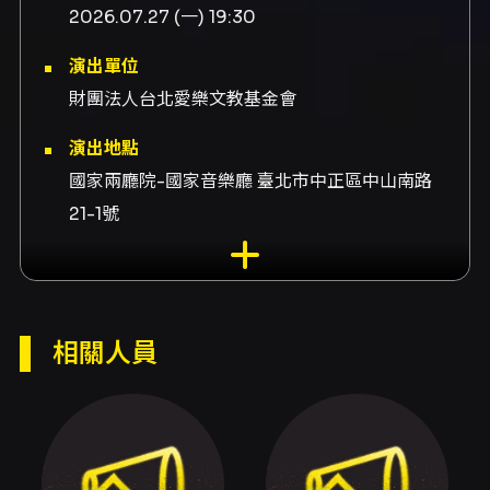
2026.07.27 (一) 19:30
演出單位
財團法人台北愛樂文教基金會
演出地點
國家兩廳院-國家音樂廳 臺北市中正區中山南路
21-1號
演出團隊
演出Kamēr 合唱團（拉脫維亞）、演出圖林根室
內合唱團（Kammerchor TASK，德國）
相關人員
內容簡介
台北國際合唱音樂節（TICF26）帶來的「永真慈
善音樂會」集合了兩組國際合唱團：來自拉脫維
亞的 Kamēr 合唱團與來自德國的圖林根室內合
唱團（Kammerchor TASK）。本場演出為國際