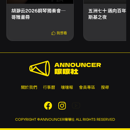
款途徑將公告於本節目頁面；若主辦未提供退款
機制，信用卡購票者可向原發卡行申請信用卡爭
胡瀞云2026鋼琴獨奏會─
五洲七十 邁向百年
議款退款。
哥雅畫冊
斯基之夜
我想看
關於我們
行事曆
嚷嚷報
會員專區
搜尋
COPYRIGHT ©ANNOUNCER嚷嚷社 ALL RIGHTS RESERVED