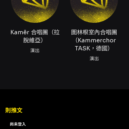
合唱交流的一次重要呈現，觀眾可在國家音樂廳
的場域中，體驗不同文化背景下的合唱詮釋與聲
響特色。Kamēr 與 Kammerchor TASK 皆代表
各自國家的合唱實力與美學，透過同台演出，呈
現跨國合唱語彙的對話與互補。對於關注合唱音
Kamēr 合唱團（拉
圖林根室內合唱團
樂發展、合唱詮釋差異以及國際合唱團演出風格
脫維亞）
（Kammerchor
的聽眾，此場音樂會具有高度觀賞與學習價值。
本場演出定位為慈善音樂會，作為台北國際合唱
TASK，德國）
演出
音樂節的一環，除了音樂內容本身，亦具備文化
演出
交流與推廣社會參與的意義。觀眾可期待國際合
唱團在舞台上的聲響塑造、合唱編制的層次處
理、以及團體合唱時在音色與節奏控制上的細緻
互動。無論是合唱愛好者、音樂教育工作者或一
般古典音樂聽眾，都能從演出的現場聲響與合唱
詮釋中獲得豐富的感官與知識性收穫。 主辦單位
提供電子票，並於 2026/5/29 12:00 起開賣；
根據公開資訊，本場演出票券於來源頁面顯示剩
則推文
餘票數（來源時為 1540 張）。演出時間為
2026/7/27（週一）19:30，建議觀賞年齡為 6
歲以上。購票與進場方面，主辦單位與票務系統
尚未登入