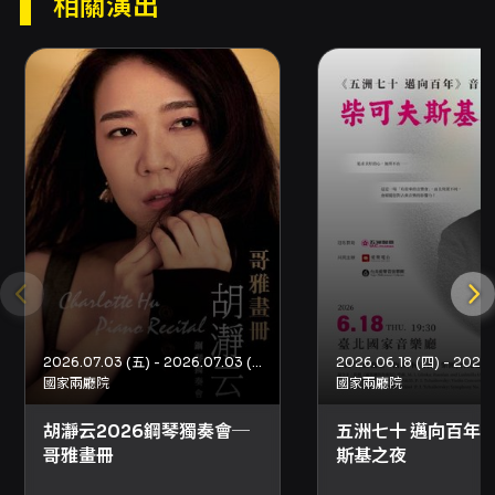
相關演出
供電腦自動選位），每筆訂單最多可訂購 8 張票
券。注意：若節目有輪椅席或輪椅陪同席、優惠
套票、或需一次購買超過 8 張等方案，可能無法
於超商購買。 - 取票方式：實際取票方式以結帳
頁面顯示為準，取票方式僅能擇一，如需不同取
票方式請分次購買。超商取票每張票券需於超商
支付 10 元手續費。國內郵寄另收 50 元郵資。部
分場館與主辦單位提供電子票，建議提早完成取
票以維護觀賞權益。 折扣與優惠 - 身心障礙優
惠：身心障礙人士及其陪同者 1 名購票享 5 折。
入場時應出示身心障礙手冊，陪同者與身障者需
同時入場。此優惠不含最低票價。 - 早鳥優惠：
於 6/30 前購票享 6 折優惠（註：此優惠不含最
低票價）。 - 套票優惠：單筆購買套票即贈套票
贈品兌換券，贈品將於 TICF 音樂節期間開放兌
2026.07.03 (五) - 2026.07.03 (五)
換。套票退換須依套票規定整套辦理。 退換票與
國家兩廳院
國家兩廳院
注意事項 - 退票期限：最遲須在演出日 10 日前
胡瀞云2026鋼琴獨奏會─
五洲七十 邁向百年
（不含演出日）辦理，逾期無法受理。例：演出
哥雅畫冊
斯基之夜
日為 6/29，最後退票期限為 6/19。 - 退票手續
費：每張退票收取票面售價 10% 手續費。換票視