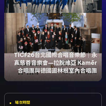
TICF26台北國際合唱音樂節｜永
真慈善音樂會—拉脫維亞 Kamēr
合唱團與德國圖林根室內合唱團
場次時間