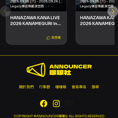
2026.09.26 (六) - 2026.09.26 (六)
食、飲料、任何種類之金屬、玻璃、寶特瓶容
Legacy傳音樂展演空間
Legacy傳音樂展演空間
器、雷射筆、煙火或其他危險物品。 - 可用手機
拍攝，但禁止全程錄影或錄音；嚴禁使用單眼相
HANAZAWA KANA LIVE
HANAZAWA KANA
機、專業攝影機、DV、錄音設備等專業器材。 -
2026 KANAMEGURI in
2026 KANAMEGUR
請勿使用手機閃光燈，以免影響其他觀眾觀賞體
TAIPEI
TAIPEI（午場）
驗。 - 轉售與黃牛警示 - 請勿於非 KKTIX 正式授
我想看
權通路購票或透過陌生代購購票，主辦與 KKTIX
不保證該等票券之真實性。 - 非供自用而加價轉
售，可能違反社會秩序維護法及文化創意產業發
展法之相關規定，可能受罰或遭取消訂單。 - 其
他 - 若入場後發現視線受阻，請於演出開始後 10
分鐘內向現場工作人員反映，逾期視同無異議。
- 購票成功即視為同意所有注意事項及活動規
範。
關於我們
行事曆
嚷嚷報
會員專區
搜尋
COPYRIGHT ©ANNOUNCER嚷嚷社 ALL RIGHTS RESERVED