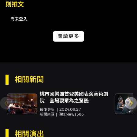
第六項採方案二） - 本節目採方案二：消費者可
則推文
於購買票券後 3 日內（不含購票日）申請退換
票，逾期不受理。 - 退票需酌收票面金額 5% 手
尚未登入
續費。 - 未取票/電子票退票須依指定表單申請
（僅退回原信用卡帳戶）；已取票需將票券及退
閱讀更多
票申請書郵寄回 KKTIX 指定地址，且僅退回原信
用卡帳戶。 - 詳細退票流程請參考 KKTIX 退換票
規定頁面。 聯絡方式 - 主辦／洽詢信箱：
gutspromotion@gmail.com
- 活動頁面（含
購票連結與詳細資訊）：
https://gutspromotion.kktix.cc/events/1d7229
表演風格與看點 SIRUP 擅長以變化自如的唱腔在
相關新聞
搖擺的 R&B 旋律中加入輕饒舌元素，代表作包括
〈LOOP〉與〈Do Well〉等。2025 年發行第
桃市國樂團首登美國表演藝術劇
三張專輯《OWARI DIARY》，本次巡演延伸自
院 全場觀眾為之驚艷
日本「TURN THE PAGE」巡迴，將在台北以樂
最後更新
2024.08.27
團編制演出，呈現他多面向的音樂樣貌。 影音參
新聞來源
傳媒News586
考 - 官方 YouTube 影片（頁面嵌入）：
https://www.youtube.com/embed/_JLwkJGVeq
- 官方 YouTube 影片（頁面嵌入）：
相關演出