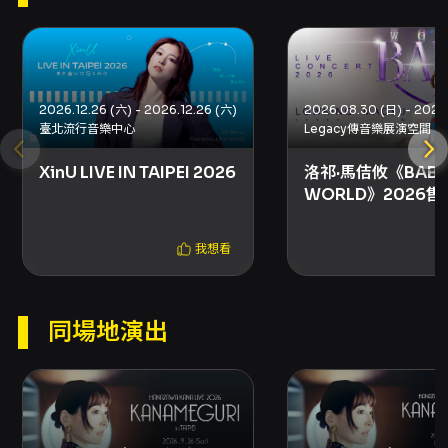
https://www.youtube.com/embed/o028ro4AKr
- 官方 YouTube 影片（頁面嵌入）：
https://www.youtube.com/embed/grR3nTrtiBA
注意事項
2026.12.26 (六) - 2026.12.26 (六)
- 購票注意事項 - 本網站購票僅接受已完成手機
臺北流行音樂中心
Legacy傳音樂展演空間
號碼及電子郵件驗證之會員，購票前請先加入會
員並完成驗證，建議於會員設定中預填姓名與手
XinU LIVE IN TAIPEI 2026
洛祁·馬佶攸《BABU
機以加速購票流程。 - 建議不要使用 Yahoo 或
WORLD》2026
Hotmail 作為聯絡信箱，以免漏信或被視為垃圾
會
郵件，影響訂單通知接收。 - 退票與退款 - 依採
用之退換票方案，僅能在購票後 3 日內申請退
我想看
票，並酌收 5% 手續費。未取票與已取票退票方
式不同，僅能退回原信用卡帳戶。 - 入場與票券
規定 - 依票面序號入場，演出當天需依序號整隊
同場地演出
入場；若有序號空缺不會遞補，但現場實際人數
不會超過場館容納量。 - 電子票券為無記名票
券，請勿公開或提供 QR Code 給第三人，以免
遭冒領。 - 一人一票、憑票入場；7 歲以下不得
入場。票券視同有價證券，遺失、損毀或無法辨
識恕不補發。 - 攜帶物與攝影規定 - 禁止攜帶外