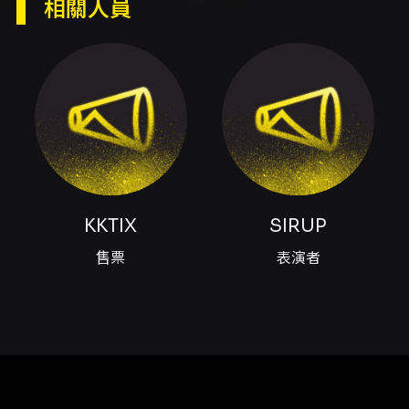
相關人員
IN ASIA」亞洲巡演台北站，預計以樂團編制呈
現，演出時間為 2026/06/27（六）18:00 開放
入場、19:00 開演。演出場地為 Legacy
Taipei（台北市中正區八德路一段1號，中5A
館）。 票價與購票資訊 - 預售票：NT$1,900 -
愛心票（身心障礙優待席）：NT$950 - 現場
票：NT$2,200 - 購票通路：
KKTIX（https://kktix.com/events/1d7229c6/reg
- 啟售時間：2026/03/07（六）中午12:00 - 每
位 KKTIX 會員限購 4 張；付款方式接受信用卡
（VISA/MASTER/JCB），系統導入信用卡 3D
KKTIX
SIRUP
驗證。 - 取票方式：電子票券（QR Code）或全
售票
表演者
家便利商店 FamiPort 取票（取票手續費：每筆
$30，限 4 張）。電子票券可於 KKTIX App 顯
示 QR Code 入場。 身心障礙票券與優惠 - 身心
障礙票僅限於 KKTIX 網站購票，購票前請於啟售
日前完成身心障礙者身份認證。 - 每位身心障礙
人士含必要陪同者限購最多 2 張（如需陪同席，
購票時請選擇 2 張）。進場時須出示有效身心障
礙證明正本。 退換票規定（依文化部定型化契約