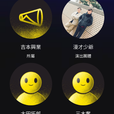
群島國際藝術園區-大劇院 台中市西屯區西安街
277巷2號
演出團隊
所屬吉本興業、演出團體漫才少爺、演出太田拓
郎、演出三木奮
吉本興業
漫才少爺
內容簡介
所屬
演出團體
節目說明 漫才少爺（太田拓郎、三木奮）為來自
日本吉本興業的漫才組合，2026 年來台十週年
推出全新夏季專場，節目結合中文漫才、即興
Q&A 與遊戲企劃，演出以日式關西漫才風格為
主，並以國語/台語演出為主軸，呈現台日文化笑
點的結合。主辦單位於台北、台中、高雄三地巡
迴演出，場次資訊如下： 場次與購票 - 台北場：
2026/06/26（五）20:00、
2026/06/27（六）20:00，場地：Comedy
Plus 卡米地＋（台北市中山區復興北路480
號）。 - 高雄場：2026/07/04（六）18:30，
太田拓郎
三木奮