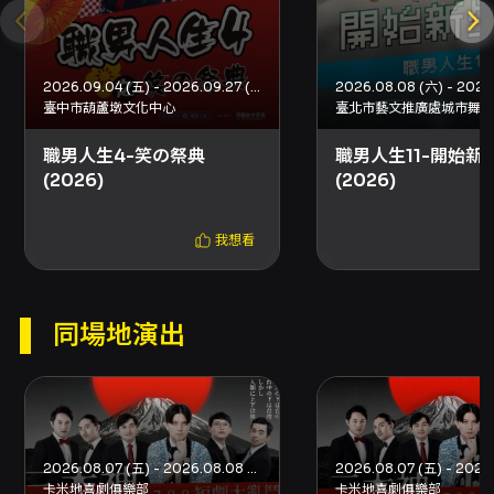
酌收票面金額 10% 手續費，請依 KKTIX 退換票
規定辦理（詳見活動頁提供之 KKTIX 退換票規定
連結）。
2026.09.04 (五) - 2026.09.27 (日)
臺中市葫蘆墩文化中心
臺北市藝文推廣處城市舞台
職男人生4-笑の祭典
職男人生11-開始新
(2026)
(2026)
我想看
同場地演出
2026.08.07 (五) - 2026.08.08 (六)
卡米地喜劇俱樂部
卡米地喜劇俱樂部