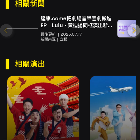
成立通知。付款方式包含信用卡
相關新聞
（VISA/MASTER/JCB）與 ATM 虛擬帳號。 -
KKTIX 提供全家取票（每筆限 4 張，酌收 30 元
達康.come把劇場音樂喜劇搬進
取票手續費）；也可至全家便利商店以現金購票
EP Lulu、黃迪揚同框演出新
（每筆限購 4 張，無取票手續費）。 - 退換票依
MV
最後更新
2026.07.17
KKTIX 與文化部相關規定辦理，詳見 KKTIX 退
新聞來源
立報
換票規定連結（演出日前 10 日為消費者請求退換
票時限等說明）。
相關演出
注意事項
注意事項 - 演出期間禁止錄影、錄音；可拍照但
請勿使用閃光燈。請關閉或靜音所有會發出聲響
的電子設備。 - 場內禁止攜帶外食，但可攜帶飲
用水。 - 本場演出無中場休息，全長約 70 分
鐘，建議觀眾於開演前使用洗手間，以免影響觀
賞體驗。 - 開放入場後不會重新整隊，且依現場
順序入場；請於開演前 30 分鐘進場。 - 一人一
票憑票入場，建議 12 歲以上觀眾入場；票券視同
有價證券，遺失或毀損恕不補發，相關遺失/毀損
入場機制依 KKTIX 與文化部規定處理。 - 退票需