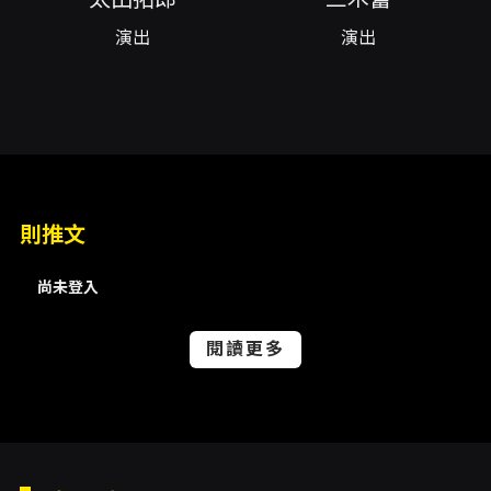
場地：洛克音樂藝文展演空間（高雄市前金區六
演出
演出
合二路145號B1）。 - 台中場：
2026/07/05（日）15:00，場地：群島藝術園
區 大劇院（台中市西屯區西安街277巷2號）。
票價 - VIP 區：1000 元（含 VIP 特典：限定款
小卡 x2）。 - 一般區：800 元。 - 購票方式：
KKTIX 平台與全台全家便利商店（全家取票或於
便利商店以現金購票，現金購票每筆限購 4
張）。 演出長度與語言 - 演出全長約 70 分鐘，
則推文
無中場休息。建議 12 歲以上觀眾觀賞。演出以中
文漫才為主，並可能穿插台語與日語元素。 其他
資訊 - 主辦單位／聯絡：卡米地 Live Comedy
尚未登入
Club Taipei（Comedy Plus）。 - 表演者所
屬：吉本興業（Yoshimoto Kogyo）。 - 開賣
閱讀更多
時間：本場票券於 5 月 18 日中午 12:30 開賣
（活動頁面資訊）。 - 現場座位圖：台北、台
中、高雄場各有座位圖供參考（活動頁面附
圖）。 票務與取票注意事項 - 建議結帳時填寫可
收信的電子郵件地址，避免使用容易擋信的信箱
（例如 Yahoo 或 Hotmail），以免收不到訂單