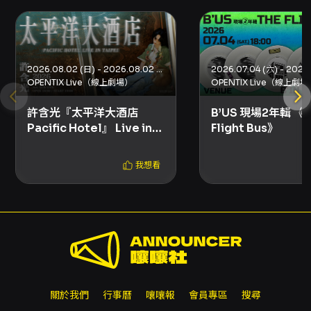
2026.08.02 (日) - 2026.08.02 (日)
OPENTIX Live（線上劇場）
OPENTIX Live（線上劇場
許含光『太平洋大酒店
B’US 現場2年輯 《T
Pacific Hotel』 Live in
Flight Bus》
Taipei
我想看
關於我們
行事曆
嚷嚷報
會員專區
搜尋