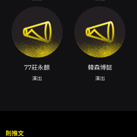
https://holoanping.kktix.cc/events/iklrgs -
行事曆匯入（iCal/Google）：提供連結以加入
個人行事曆
注意事項
- 退換票規定：本節目採文化部「方案一」，退
票需於演出日前10日（含）之前辦理，退款將酌
收票面金額10%手續費；票券須於規定期限內寄
達或依 KKTIX 指示辦理，逾期不受理。詳情請參
閱 KKTIX 退換票規定。 - 購票安全：請勿於非官
77莊永麒
韓森博懿
方授權通路購票，避免加價轉售或透過陌生代購
以免遭詐騙或無法入場。 - 身心障礙票注意：請
演出
演出
於啟售前一日完成身份認證，當日認證成功無法
確保購票順利。 - 取票與付款：網站購票每筆訂
單限購4張；使用全家取票時注意每筆手續費與
取票限制；ATM 虛擬帳號付款僅限台灣金融機構
發行之提款卡。 - 入場與場內規定：一人一票，
憑票入場；全區站席（站立）。入場後若視線受
阻，請於演出開始後10分鐘內向現場工作人員反
映，逾時視同無異議。 - 禁帶與安全事項：全場
則推文
禁帶外食、任何金屬或玻璃容器、寶特瓶容器、