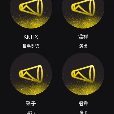
與韓森博懿。 時間與地點 - 演出日期：
2026/06/13（六） - 進場時間：17:00 - 演出時
間：18:00（預計至22:00） - 演出地點：安
平・果然是你（台南市安平區運河路43-1號） 票
價與購票 - 票種（示例）：VIP套票 NT$1000 /
雙人套票 NT$1500（NT$750/人）/ 一般票
KKTIX
翁祥
NT$850 / 身障票 NT$400（全區站席） - 購票
平台：KKTIX（僅接受已完成手機號碼及電子郵
售票系統
演出
件驗證之會員購買） - 購票注意事項：每筆訂單
限購4張；雙人套票於網站購買時請以2張為單位
下單；付款方式包含信用卡
（VISA/MASTER/JCB）與 ATM 虛擬帳號；全
家便利商店取票/取票手續詳見 KKTIX 說明。 身
心障礙票券 - 身心障礙票僅限於 KKTIX 網站購
票，購票前須完成「身心障礙者身份認證」，每
位身心障礙者（含必要陪同者）限購最多2張，入
場需出示有效身心障礙證明正本。 其他連結 - 購
票／活動頁面：
采子
禮韋
https://kktix.com/events/iklrgs/registrations/n
- 活動頁（來源）：
演出
演出