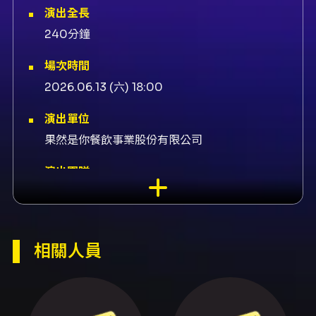
演出全長
240分鐘
場次時間
2026.06.13 (六) 18:00
演出單位
果然是你餐飲事業股份有限公司
演出團隊
售票系統KKTIX、演出翁祥、演出采子、演出禮
韋、演出77莊永麒、演出韓森博懿
內容簡介
相關人員
活動簡介 在安平「果然是你」，把夜晚留給音樂
和海風。活動為單日晚間現場演出，歌聲面向港
邊與燈光，適合一個人前往或與親友一起聆聽。
當晚演出者包括：翁祥、采子、禮韋、77莊永麒