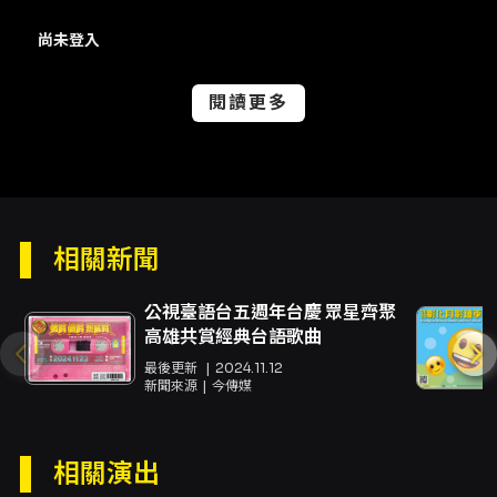
雷射筆、空拍機、煙火或其他危險物品；禁止酒
尚未登入
後開車。 - 攝影錄影：歡迎拍照與錄影，但請尊
重其他觀眾權益，避免遮擋視線或干擾他人。 -
個資與購票：購票請使用真實姓名與有效聯絡資
閱讀更多
訊，代他人購票請先取得當事人同意，違規行為
主辦/售票單位有權取消訂單並依法追究。
相關新聞
公視臺語台五週年台慶 眾星齊聚
高雄共賞經典台語歌曲
最後更新
2024.11.12
新聞來源
今傳媒
相關演出