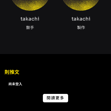
請退換票，逾期不受理；退票須酌收票面金額
5% 手續費。實體票券退票需郵寄回 KKTIX 指定
地點，未取票/電子票券退票請依 KKTIX 表單申
takachi
takachi
請。詳細退票流程請參閱 KKTIX 退換票規定。 -
票務注意：請勿於非 KKTIX 正式授權通路購票或
鼓手
製作
透過不明代購，以免購買到假票或遭詐騙。 - 身
心障礙票：僅限 KKTIX 網站購票，請於啟售前一
日完成身心障礙者身份認證；每位身心障礙者含
必要陪同者限購最多 2 張，入場須出示證明。 -
進場與序號：演出當天須依票面序號排隊入場，
序號可能超出場館容留數但實際入場人數不會超
過場館容量。 - 禁止事項：場內禁止攜帶相機、
攝影機、錄音設備、錄影或錄音行為；見面會與
則推文
合照環節嚴禁側拍、錄影、錄音及未經許可的肢
體接觸，違規者將被要求刪除資料並可能喪失參
尚未登入
與資格且不予退票。 - 物品與安全：禁止攜帶外
食、飲料、金屬、玻璃、寶特瓶、雷射筆、煙火
等危險物品；請遵守場館入場規定與工作人員指
閱讀更多
示。 - 票券保管：票券視同有價證券，遺失、毀
損或無法辨識等情況恕不補發，請妥善保存；電