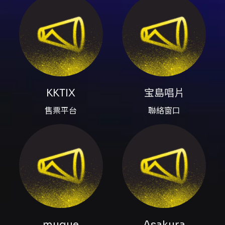
內容簡介
muque LIVE TOUR 2026 “GLHF” IN TAIPEI
由日本福岡的搖滾樂團 muque 登上台北舞台，
為其首度亞洲巡演台北場。樂團以搖滾為核心，
融合 City Pop、嘻哈與電子節奏，並於 2026
年推出新專輯《GLHF》（名稱來自 Good
Luck, Have Fun）。 演出資訊 - 日期與時間：
2026/07/04（週六），進場 17:00、開演
18:00 - 地點：Legacy Taipei（台北市中正區八
KKTIX
宝島唱片
德路一段一號，華山1914創意文化園區 中5A
售票平台
聯絡窗口
館） - 演出時長：主舞台演出約 90 分鐘；會後
見面會為 VIP 專屬，將於演出結束約 30 分鐘後
開始 - 表演者：muque（Asakura：主唱／吉
他；Kenichi：吉他；takachi：鼓／製作） 票
價與購票 - 票價：VIP $3,300 / GA $1,700 /
GA 愛心 $850（愛心票需通過 KKTIX 身心障礙
身份認證） - 售票平台：KKTIX 及全台全家便利
商店（FamiPort） - 購票限制：每筆訂單限購 4
張；KKTIX 網站購票需先完成手機與電子郵件驗
證會員程序 - 取票方式：電子票券（QR Code）
或全家 FamiPort 列印取票（FamiPort 取票手
muque
Asakura