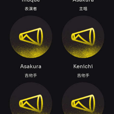
續費每筆 $30，限 4 張） VIP 權益 - VIP 可用加
表演者
主唱
購 1 元獲得優先入場與周邊商品優先購買權，並
獲得 VIP 紀念 PASS 1 張、A3 海報 1 張 - VIP 可
參加會後見面會並與樂團合照（每位 VIP 憑專屬
手環可參與一次合照；合照由官方攝影人員拍
攝，主辦方會以電子方式提供合照下載連結） 其
他重要說明 - 本場次為全場站席，入場時依票面
序號整隊入場；電子票券為無記名票券，請勿公
開 QR Code - GA 愛心票需事先完成 KKTIX 身
心障礙身份認證，且入場時須出示有效證明 - 演
出與周邊、見面會相關安排、進場動線等資訊將
Asakura
Kenichi
於活動前由主辦方（宝島制作委員会）公告於其
社群與官方渠道，請持續關注主辦單位發布的最
吉他手
吉他手
新消息 - 聯絡與客服：KKTIX 客服或主辦單位寶
島唱片（Baodao Records）提供的聯絡窗口與
信箱
ticket@baodaorecords.fun
注意事項
- 退換票機制：依文化部定型化契約，本活動採
方案二。購買票券後 3 日內（不含購票日）可申