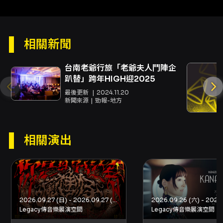
子票券 QR Code 請勿任意公開以免被他人使
用。 - 領取周邊與海報：A3 海報於見面會合照後
由工作人員遞交，領取時請當場檢查商品狀態，
現場未提出者視為確認無誤，活動結束後不接受
相關新聞
退換或七日鑑賞期退貨服務。 - 購票系統與付
款：KKTIX 支援信用卡（含 3D 驗證）與 ATM
虛擬帳號付款；全家 FamiPort 現金購票需於列
台南老爺行旅「老爺夫人鬥陣企
印繳費單後 10 分鐘內完成付款，逾時訂單將被取
趴替」跨年HIGH迎2025
消。 - 如對票務有疑問請洽 KKTIX 客服或寄信至
最後更新
2024.11.20
ticket@baodaorecords.fun
查詢。
新聞來源
勁報-地方
相關演出
2026.09.27 (日) - 2026.09.27 (日)
Legacy傳音樂展演空間
Legacy傳音樂展演空間