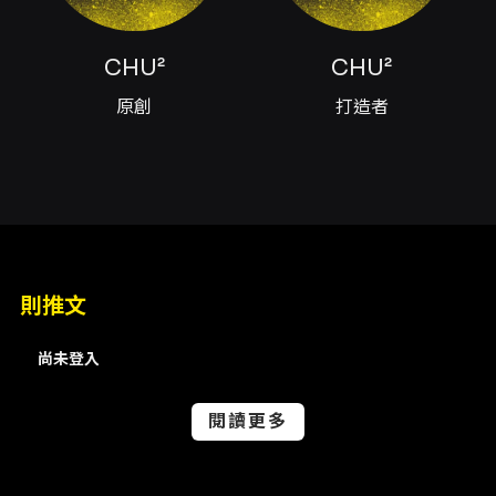
- 每位 KKTIX 會員及每張信用卡最多可購買 2 張
門票。 實名制與入場驗證（要點） - 所有門票均
CHU²
CHU²
為實名制，電子票券會帶入「證件姓名」及「證
件號碼」（僅為核對用途）。登記須填寫入場觀
原創
打造者
眾之完整英文全名與符合要求之身份證明文件號
碼（登記格式詳見下方注意事項）。 - 港澳參加
者：須以身份證登記；內地參加者：須以來往港
澳通行證登記；海外人士：須以護照登記。 - 入
場時需出示相符之實體證件正本及動態 QR
Code，否則將被拒絕入場且不退款。 特典資訊
- 購買 HK$1688（A）或 HK$1488（B）門票之
人士可享香港演出限定特典：特製輕便外套
則推文
×1（兩日公演特典一致）。 其他重要事項 - 觀眾
年齡限制：只限 3 歲或以上。 - 演出可能有強
尚未登入
光、閃光或煙霧效果；請有敏感體質的觀眾或帶
小孩者自備保護措施。 - 當日進場時間將於活動
前公布，請留意主辦單位（EUPHORIC
閱讀更多
PRODUCTION HK、Neon Lit Music）官方
SNS 公告。 主辦／協力 - 聯合主辦：
EUPHORIC PRODUCTION HK、Neon Lit