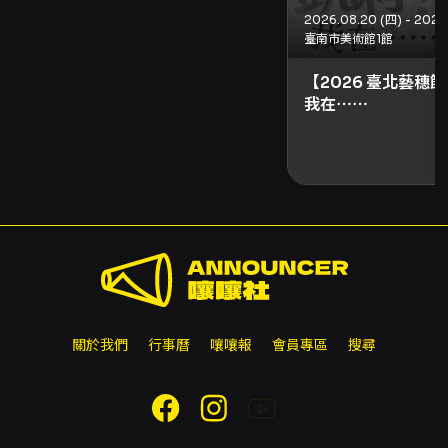
- 其他重要提醒： - 每張門票須加收 HK$12
KKTIX 平台服務費（不可退還）。 - 每位 KKTIX
臺南市美術館1館
會員及每張信用卡購票上限為 2 張；訂單一旦成
【2026 臺北藝穗節
立不接受更改或退款。 - 如中英文版本內容有不
我在⋯⋯
一致，英文版本以為準（頁面說明）。 - 有關最
終規定與現場安排請以主辦單位官方 SNS、
BanG Dream! 官方 SNS 及現場公告為準。
關於我們
行事曆
嚷嚷報
會員專區
搜尋