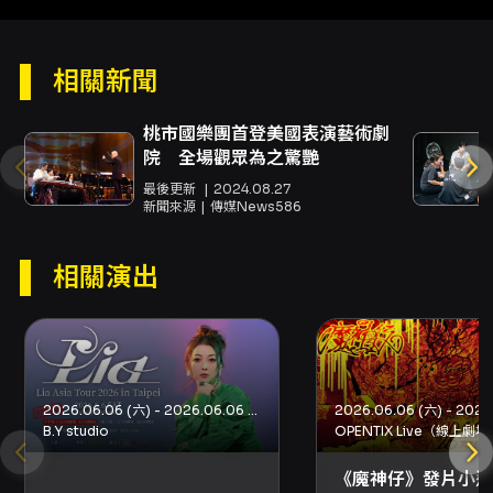
Music - 特別協力：Bushiroad Music - 協力：
Live&Life 聯絡與查詢 - 官方查詢請參考主辦單
位官方 SNS（EUPHORIC PRODUCTION
相關新聞
HK、Neon Lit Music）或 KKTIX 客服渠道，
票務相關事宜以 KKTIX 網站與通知為準。
桃市國樂團首登美國表演藝術劇
注意事項
院 全場觀眾為之驚艷
- 實名登記規定（登記前請務必詳閱並準備好資
最後更新
2024.08.27
料）: - 姓名僅接受英文全名（拉丁字母），格式
新聞來源
傳媒News586
為「姓氏先行」，名字之間以空格分隔（例如：
CHAN TAI MAN）。 - 身份證件類型與登記要
相關演出
求：港澳參加者限填「身份證」；內地參加者限
填「來往港澳通行證」；海外人士限填「護
照」。登記時需輸入該證件號碼之首 4 位字母或
數字（例如 A123）。 - 抽選登記期間：2026-
05-26 11:00 至 2026-05-31 23:59（HKT）。
- 抽選結果公布：2026-06-03
2026.06.06 (六) - 2026.06.06 (六)
11:00（HKT），中選付款期限至 2026-06-07
B.Y studio
OPENTIX Live（線上劇場
23:59（HKT）。 - 動態 QR Code 與票券轉
讓： - 必須在 KKTIX App 出示動態 QR Code
《魔神仔》發片小巡