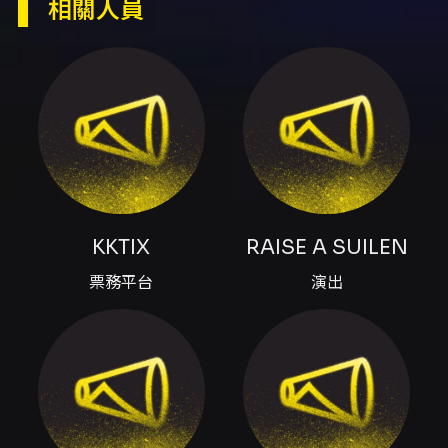
相關人員
行 RAISE A SUILEN LIVE 2026「Boot
IGNITION」公演，採用富有攻擊性的數碼搖滾
音色與強而有力的歌詞呈現演出。 場次與場地 -
2026-08-14 20:00 — 亞洲國際博覽館 10號展
館 - 2026-08-15 19:00 — 亞洲國際博覽館 10
號展館 - 演出為全場座位，座位將依門票座號入
座（電腦配位或隨機配位）。 票務與購票流程
（重點） - 購票平台：KKTIX（須為 KKTIX 會員
並完成手機號碼與電郵驗證）。 - 本活動採實名
制抽選登記（ballot registration）：登記期為
2026-05-26 11:00（HKT）至 2026-05-31
KKTIX
RAISE A SUILEN
23:59（HKT）。每位 KKTIX 會員每場最多提交
1 次登記，每場最多登記 2 張門票，每筆訂單最
票務平台
演出
多 2 張。抽選結果將於 2026-06-03
11:00（HKT）以電郵通知，中選者需於通知日起
至 2026-06-07 23:59（HKT）內完成付款。 -
門票屬電子動態 QR Code（需下載 KKTIX 應用
程式出示）。請勿截圖 QR Code，動態 QR
Code 將定時更新，截圖或列印無效。 - 每張門
票另收 HK$12 平台服務費（不可退還）。付款僅
接受 VISA / Mastercard / UnionPay 信用卡。