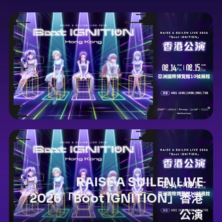
RAISE A SUILEN LIVE
2026「Boot IGNITION」香港
公演