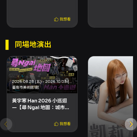
入場；請確保手機可上網以開啟票券，勿截圖票
券。 - 電子票券轉讓僅限轉讓予已提供實名資料
且購買門票之觀眾，且轉讓後之身份資料不可更
我想看
改。 - 轉讓開放時間：2026-08-14 場次之轉讓
功能自 2026-08-07 上午 11:00 開放；2026-
08-15 場次之轉讓功能自 2026-08-08 上午
11:00 開放。 - 座位與輪椅席位： - 為全場座
同場地演出
位，系統將以電腦配位或隨機配位發放座位號
碼。 - 輪椅座位僅供需依賴輪椅之人士及其看顧
人使用，如場館要求查證，須出示行動不便證明
（例如殘疾人士登記證或醫生證明）。需協助請
聯絡亞洲國際博覽館 +852-3606 8000 以預先
安排。 - 安全與禁止事項（摘要）： - 場內禁止
2026.08.28 (五) - 2026.10.03 (六)
臺南市美術館1館
未經授權之攝影、錄影及錄音；禁止攜帶專業攝
錄器材、超大物品、長傘、自拍桿、玻璃瓶、充
黃宇寒 Han 2026 小巡迴
氣輕於空氣物品（如氣球）、武器、噴霧類等危
—【尋 Ngai 地圖：城市交
險物品。 - 嚴禁攜帶或使用違禁藥物；禁止售賣
換日記】
或派發未獲授權之商品。 - 嚴禁炒賣門票，若門
票被判定為轉售/分享或用於商業用途，場館及主
我想看
辦方保留取消該門票之權利。 - 演出期間禁止在
場內飲酒、吸煙；不得站於座位上或阻礙通道。