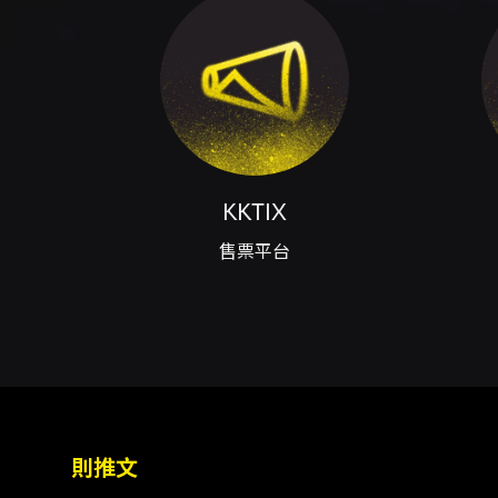
虛擬帳號；全家 FamiPort 取
時間內進行。詳情請參照 KKTI
主辦單位後續公告、官方連結為
- 退換票機制：本活動採文化部
注意事項
實體票退票需以掛號郵寄票券與退票
（NT$950）需先通過 KKT
當天依票面序號整隊入場（序號為唯
VIP 票換手環後仍須保留票根
KKTIX
放側拍或錄影。 - 會後見面
售票平台
與資格且不予退票。 - 禁止攜
場。 - 請以真實姓名購票並填
阻，請於演出開始後 10 分鐘
通知可能影響進場動線、周邊販售
KKTIX 客服。
則推文