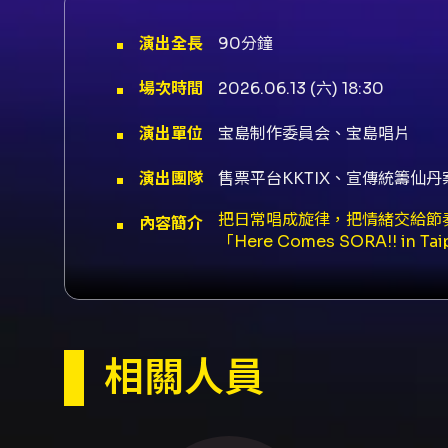
演出全長
90分鐘
場次時間
2026.06.13 (六) 18:30
演出單位
宝島制作委員会、宝島唱片
演出團隊
售票平台KKTIX、宣傳統籌仙
把日常唱成旋律，把情緒交給節奏：日
內容簡介
「Here Comes SORA!!
奏感與 VOCALOID 世代
鳴。代表作品包括〈鬼ノ宴〉（Yo
推出個人專輯《文明開化 - Eas
場 17:00、開演 18:30。 
NT$1,900、GA 愛心票（身心
相關人員
秀約 90 分鐘；會後有 VIP 
場與周邊優先購買權，並獲得 VIP 
以雲端連結提供下載）。 - VI
成手機與電子郵件驗證（建議避免使用