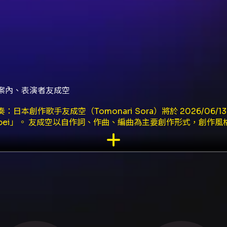
丹案內、表演者友成空
本創作歌手友成空（Tomonari Sora）將於 2026/06/1
 in Taipei」。 友成空以自作詞、作曲、編曲為主要創作形式，創
的想像力，題材多取自日常生活（如〈改札〉、〈看板〉、〈コーヒ
uTube 多次破千萬觀看）、動畫片頭/片尾曲〈黄色信号〉、〈T
t West》，作品風格包含放克、爵士、電子等多元元素。 活動重點資
- 演出場地：MOONDOG（台北市松山區復興南路一段39號9F）。 - 
障礙優先席）NT$950。 - 售票平台：KKTIX；開售時間為 2026
附加見面會（僅限 VIP，見面會於演出結束 30 分鐘後開始）。 V
紀念 PASS 1 張、A3 海報 1 張。 - 會後可參加 1:10 
P 票種需憑票根與手環等入場與參加見面會；合照資格不得轉讓。 票
 Yahoo/Hotmail 以免收信問題）。 - 每筆訂單限購 4