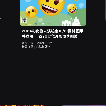
2024彰化歲末演唱會12/21圓林園即
將登場 12/28彰化月影燈季開燈
最後更新
2024.12.17
新聞來源
焦點時報社