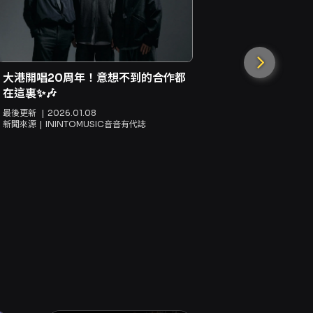
大港開唱20周年！意想不到的合作都
在這裏✨🎶
最後更新
2026.01.08
新聞來源
ININTOMUSIC音音有代誌
日本音樂人接
Live TA
最後更新
20
新聞來源
立