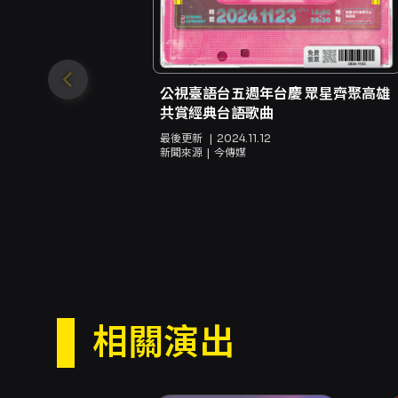
公視臺語台五週年台慶 眾星齊聚高雄
共賞經典台語歌曲
最後更新
2024.11.12
新聞來源
今傳媒
相關演出