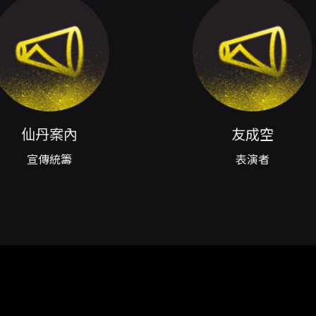
票可現場付款取票（現金，免手續費）。 - 電子票可使用 KKTIX A
X 購票與取票說明頁面。 無法在本文中列出的其他詳細流程（例如
準。
規定之方案二，購票後 3 日內（不含購票日）可申請退票，超過
申請書至 KKTIX 指定地址，電子票退票依 KKTIX 表單辦理
IX 身心障礙身份認證方可購買；現場進場時須出示有效身心障礙證
一入場順序，序號可能有空號）。電子票券為無記名票券，請勿任意公
，見面會與合照依票根序號排隊分組，每位 VIP 僅可參與一次
仙丹案內
友成空
會與合照規範：嚴禁側拍、錄影、錄音與未經允許的肢體接觸；違
帶：請勿攜帶相機、攝影機、DV、錄音機、外食飲料、金屬/玻
宣傳統籌
表演者
寫正確聯絡資訊；如使用虛偽資料購票，主辦單位有權取消訂單並採
內向現場工作人員反映；逾時未提出則視同無異議。 - 務必留意
及其他現場規範。 - 票券如毀損、遺失或無法辨識，將依文化部相