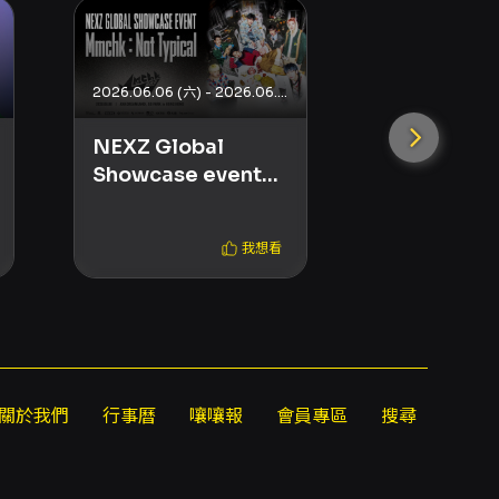
2026.06.06 (六) - 2026.06.06 (六)
西門紅樓
NEXZ Global
《果實》粉
Showcase event
Mmchk : Not
Typical in
我想看
HongKong
關於我們
行事曆
嚷嚷報
會員專區
搜尋