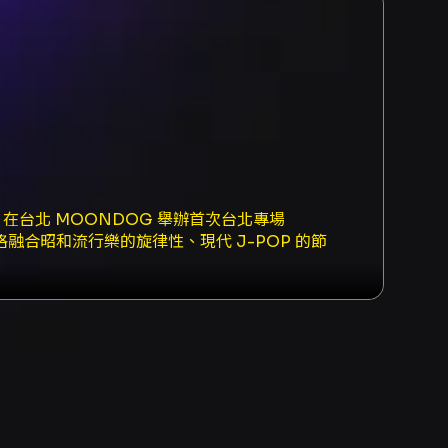
3 在台北 MOONDOG 舉辦首次台北專場
作風格融合昭和流行樂的旋律性、現代 J-POP 的節
ー/咖啡〉等），以貼近日常的叙事獲得聽眾共
eacher〉、〈咆哮 - HOKO〉等；並於最近
訊： - 演出日期與時間：2026/06/13，進
票價等級：VIP NT$3,200、GA
/03/14 12:00（主辦公告）。 - 演出時長：主
IP 權益（活動公告內容）： - 以一元加購享先行入
團體合照（每組 10 人，由官方攝影師統一拍攝，照片將
務與取票說明（要點）： - KKTIX 購票需完
 張。付款方式包含信用卡（含 3D 驗證）與 ATM