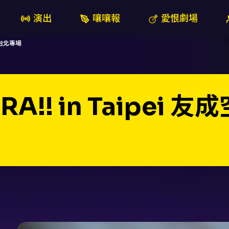
演出
嚷嚷報
愛恨劇場
首次台北專場
ORA!! in Taipe