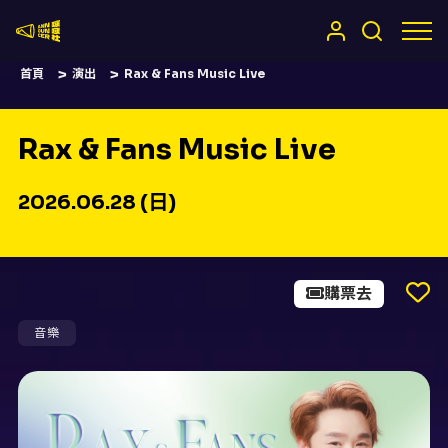
嚷嚷社
首頁
演出
Rax & Fans Music Live
Rax & Fans Music Live
2026.06.28 (日)
購票去
音樂