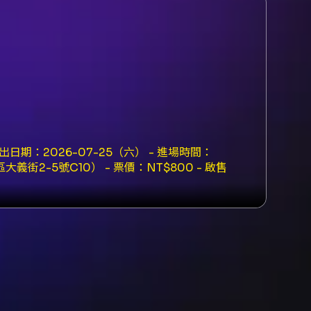
期：2026-07-25（六） - 進場時間：
大義街2-5號C10） - 票價：NT$800 - 啟售
Port（購票與取票方式依 KKTIX 規定） 購票與
入會員並完成手機與電子郵件驗證，亦可事先在會
rt 購票：無需加入會員，每筆訂單限購 4 張，付款
：信用卡（VISA/MASTER/JCB）、ATM
家取票（手續費每筆 $30，4 張為限）；電子票券
」：購票後 3 日內（不含購票日）可申請退
26/05/07（含），2026/05/08 起不受理
KTIX 指定地址（詳見 KKTIX 退票說
單成立通知」郵件不代表交易未成功，建議以會