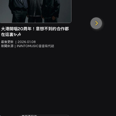
大港開唱20周年！意想不到的合作都
在這裏✨🎶
最後更新
2026.01.08
新聞來源
ININTOMUSIC音音有代誌
日本音樂人接
Live TA
最後更新
20
新聞來源
立
2026.07.28 (二) - 2026.07.28 (二)
臺北大巨蛋