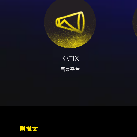
員訂單記錄為準。 - KKTIX
票真偽問題；非 KKTIX 授權
場機制，詳情請洽 KKTIX 客服
https://nicetoseeyou.kktix.
- 購票前請先加入 KKTIX 會
注意事項
不到訂單成立通知信。 - 每位 KKT
付款，否則訂單會被取消。 - 電
（採方案二），退票酌收 5% 手
KKTIX
攜帶相機、攝影機、錄音器材、
售票平台
票入場；票券視同有價證券，遺失
映，逾期視同放棄權利。 - 請
則推文