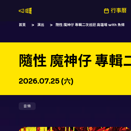
行事曆
嚷嚷社
首頁
演出
隨性 魔神仔 專輯二次巡迴 高雄場 with 魚條
隨性 魔神仔 專輯二
2026.07.25 (六)
音樂