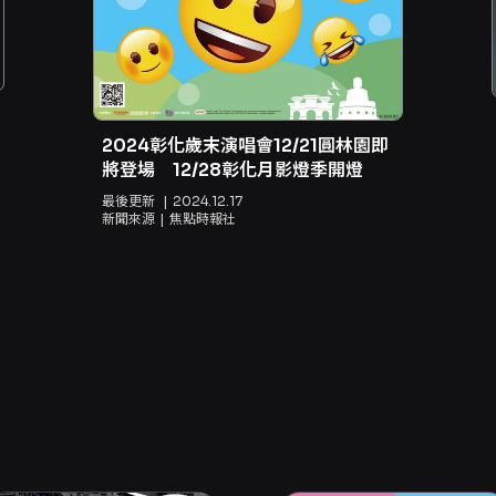
2024彰化歲末演唱會12/21圓林園即
將登場 12/28彰化月影燈季開燈
最後更新
2024.12.17
新聞來源
焦點時報社