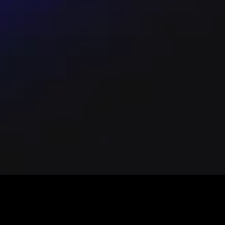
 - 請勿於拍賣或未授權通路購票，避免詐騙或門
票券毀損、滅失或遺失，主辦單位將依相關規定提供入
源：
hoo 或 Hotmail 等易擋信的信箱，以免收
amiPort 列印繳費單後需於 10 分鐘內至櫃檯完成
領入場。 - 退票：購票後 3 日內可申請退票
筆手續費 $30，上限 4 張）。 - 現場禁止
同意禁止拍照、錄影、錄音。 - 一人一票、憑
於演出開始後 10 分鐘內向現場工作人員反
險。