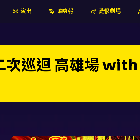
演出
嚷嚷報
愛恨劇場
次巡迴 高雄場 with