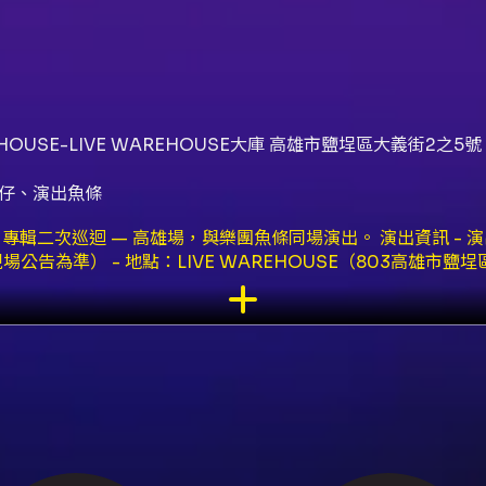
HOUSE-LIVE WAREHOUSE大庫 高雄市鹽埕區大義街2之5號
神仔、演出魚條
輯二次巡迴 — 高雄場，與樂團魚條同場演出。 演出資訊 - 演出日
以現場公告為準） - 地點：LIVE WAREHOUSE（803高雄市鹽埕區
12:00 - 購票通路：KKTIX 網站購票、全台全家便利商店 Fami
購票：僅接受已完成手機號碼及電子郵件驗證之會員購買，建議先加
程。 - 每位 KKTIX 會員限購 4 張。 - 全家 FamiPo
0 分鐘內完成付款，逾時訂單將被取消。 - 付款方式（KKTIX）
卡 3D 驗證流程。 - 取票方式：電子票券（QR Code）或全
依文化部票券定型化契約及本活動公告） - 本節目採用「方案二
5% 手續費。 - 例如：2026/05/04 購票，退票截止日為 20
TIX 指定表單申請；實體票券退票需以掛號郵寄票券與退票申請書至 K
 若訂單付款狀態不明，請至會員帳戶「訂單」查詢；未收到「訂