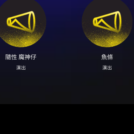
 系統無固定清票時間，未付款票券會陸續釋出。 主辦單位特別提醒
之代購或加價轉售行為，主辦單位與 KKTIX 不負責。 - 如有
中心。 圖示與更多資訊請參考活動頁面與 KKTIX： - 活動頁面來
cc/events/y9c686b2
員並完成手機與電子郵件驗證，以免影響購票流程。 - 建議不要使用 Ya
IX 會員限購 4 張；全家 FamiPort 也限購 4 張。 - 全家 F
子票券為無記名票券，請勿公開或轉讓 QR Code，以免被他人冒
續費；逾期不受理。 - 取票：可選電子票券或全家取票（全家取票每
隨性 魔神仔
魚條
外食、玻璃或金屬容器、雷射筆、煙火或其他危險物品；未經主辦
、破損或無法辨識恕不補發。 - 若觀眾入場後發現視線受阻，請
演出
演出
勿透過非官方或不明來源代購購票，避免遭遇詐騙或無法入場的風