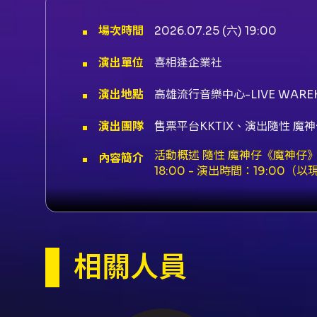
場次時間
2026.07.25 (六) 19:00
演出單位
喜相逢企業社
演出地點
高雄流行音樂中心-LIVE WARE
演出團隊
售票平台KKTIX、演出隨性 魔
活動概述 隨性 魔神仔《魔神仔》專
內容簡介
18:00 - 演出時間：19:00（
時間：2026-05-04（一）中午
票務說明 - KKTIX 網站
員設定中填寫報名預填資料以加速購票流
方式僅接受現金；於列印繳費單後 1
虛擬帳號。KKTIX 可能採用信用
相關人員
無須酌收手續費。 退換票規定（
票，逾期不受理；退票需酌收票面金額 
退款。 - 電子票券退票請依 KK
明）。 其他注意之票務作業 -