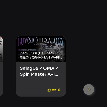
2026.06.28 (日) - 2026.06.28 (日)
高雄流行音樂中心-LIVE WAREHOUSE
Shing02 × OMA ×
2026
Spin Master A-1
KIMSUNG
LUV (SIC)
LIVE [LV4
HEXALOGY —
to VECTOR
我想看
2026 Asia Tour
KAOHSIU
(Kaohsiung)