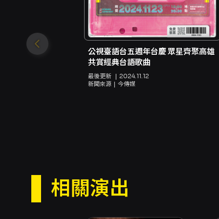
公視臺語台五週年台慶 眾星齊聚高雄
共賞經典台語歌曲
最後更新
2024.11.12
新聞來源
今傳媒
相關演出