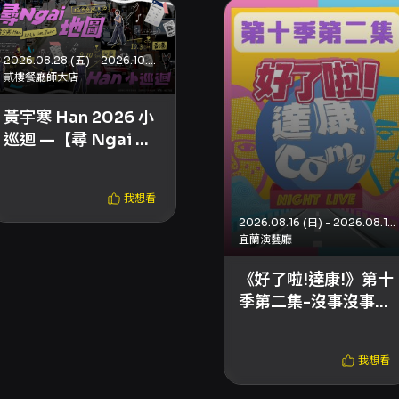
2026.08.28 (五) - 2026.10.03 (六)
貳樓餐廳師大店
黃宇寒 Han 2026 小
巡迴 —【尋 Ngai 地
圖：城市交換日記】
我想看
2026.08.16 (日) - 2026.08.16 (日)
宜蘭演藝廳
《好了啦!達康!》第十
季第二集-沒事沒事沒
事~還真當我沒事啊!
我想看