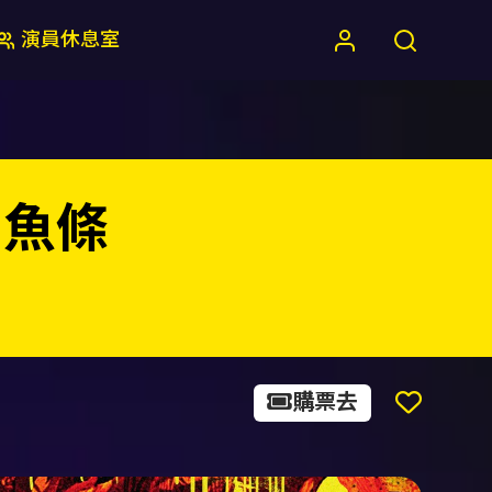
演員休息室
 魚條
購票去