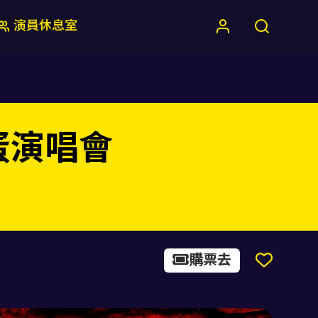
演員休息室
巨蛋演唱會
購票去