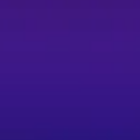
cc/events/og6y7a1
黃3H、黃3B、黃3C 等部分座位因靠近主舞台兩側及舞台硬體
全考量，二、三樓觀眾勿站立跳動及跺腳，請以揮手或鼓掌取代跳動
KLIVE 及火氣音樂官方社群另行公告。 - 一人一票：每人皆需
物品與拍攝：請勿攜帶相機、攝影機、錄音器材入場，未經主辦單
筆、煙火或其他危險物品。 - 票券相關：票券視同有價證券，
入場查驗程序。 - 非官方通路購票風險：請勿於拍賣網站或非 K
保證非官方票券之真實性。 - 退票程序與時限請依 KKTIX 提
券購買須事先完成身分認證，售票當天無法保證能認證成功，請提早