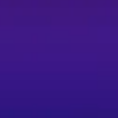
架設方式，可能產生部分視線遮擋，購票前請確認可
。 - 搖滾區：一樓搖滾站席依序號排隊入場，
購票、一人一票入場；身高 110 公分以下兒童不
位同意禁止拍照、錄影、錄音；禁止攜帶外食、飲
遺失、破損、燒毀或無法辨識恕不補發；如遺失請
KTIX 正式授權通路購票，避免遭遇假票或詐
供之退票連結與說明辦理，逾期或未依規定者可能無法
完成驗證。