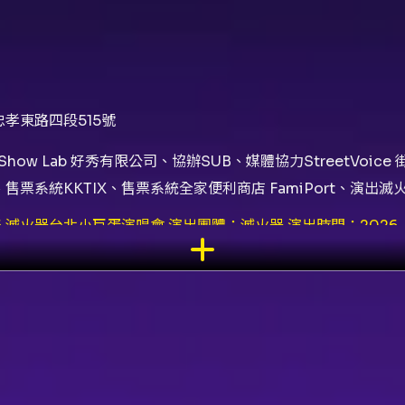
孝東路四段515號
how Lab 好秀有限公司、協辦SUB、媒體協力StreetVoic
ate、售票系統KKTIX、售票系統全家便利商店 FamiPort、演出滅
2026 滅火器台北小巨蛋演唱會 演出團體：滅火器 演出時間：2026
KLIVE、火氣音樂 售票系統：KKTIX（並於全家FamiPort 
0 / 2,000 / 1,600 / 800 / 400（價格以主辦與售票頁面
會員。 - KKTIX 網站購票每位會員限購 4 張；全家 FamiPor
並於規定時間內更改座位；全家 FamiPort 為系統自動配位，可
KKTIX 網站購票開放取票時間為活動前 7 天起。 身心障礙票券說
心障礙者身份認證」。 - 每位身心障礙人士含必要陪同者限購最
統說明為例），售完為止。 退票政策（本節目採文化部方案二）： -
。 - 退票需酌收票面金額 5% 手續費；未取票與已取票之退票程
料摘要依據活動頁面內容整理，票務、時刻、座位分配與其他細節