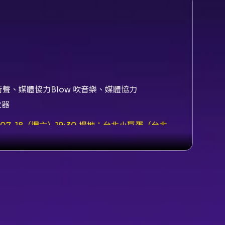
e 街聲、媒體協力Blow 吹音樂、媒體協力
火器
-07-18（週六）19:30 場地：台北小巨蛋（台北
提供購票/取票相關服務） 票價：NT$3,500 /
公告為準） 購票與取票要點： - 本節目網站購票僅接受已完成
t 購票亦每筆限購 4 張（FamiPort 為自動配
能與選擇區域不同。 - 取票方式：全家取票（手續
明： - 身心障礙票券僅限 KKTIX 網站購票，購
多 2 張，輪椅席與非輪椅席均以系統配位為
 消費者可於購買票券後 3 日內（不含購買日）
序與所退回款項作法請依 KKTIX 與主辦單位公
請以主辦單位／KKTIX 官方公告為準。參考