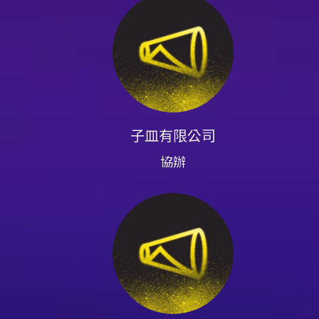
來源：https://kklivetw.kktix.
- 視線遮擋：黃3A、黃3J、
注意事項
接受。 - 場館安全規範：為安
整隊時間與方式將於演出日前於 K
得進入三樓觀眾席。 - 攜帶
料、金屬、玻璃、寶特瓶、雷射
向警方報案並依主辦單位規定辦理
子皿有限公司
騙，主辦單位與 KKTIX 無法
退票或退款。 - 身心障礙票
協辦