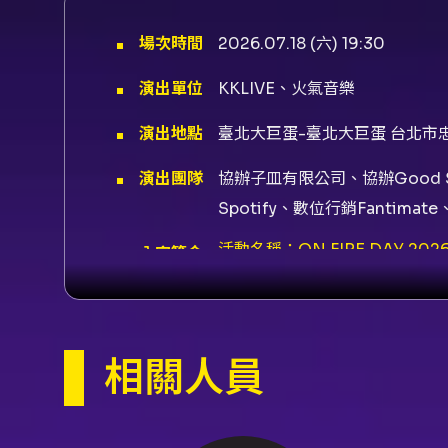
場次時間
2026.07.18 (六) 19:30
演出單位
KKLIVE、火氣音樂
演出地點
臺北大巨蛋-臺北大巨蛋 台北市忠
演出團隊
協辦子皿有限公司、協辦Good S
Spotify、數位行銷Fantim
活動名稱：ON FIRE DAY 
內容簡介
市松山區南京東路四段2號） 主辦：K
3,000 / 2,699 / 2,40
手機號碼及電子郵件驗證之 KKTIX 
位）。 - KKTIX 網站可選位
費每筆 NT$30，4 張為限），
相關人員
票前請於活動啟售前一日完成「身
準，票價每席 NT$400（系
申請退票，第 4 日起不受理退票
告之退票流程辦理。 注意：本資