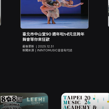
臺北市中山堂90 週年啦✨💃元旦跨年
舞會等你來狂歡
最後更新
2025.12.31
新聞來源
ININTOMUSIC音音有代誌