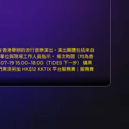
imited 主辦、在香港舉辦的流行音樂演出，演出團體包括來自
依主辦單位與現場工作人員指示。 場次時間（均為香
6-07-19 15:00–18:00（TIDES 下一步） 購票
門票須另加 HK$12 KKTIX 平台服務費；服務費
X 網站查看並出示 QR Code 入場。 - 購票須
ard / UnionPay 信用卡。 - 訂單一旦成
身高須 145 公分或以上（standing
on）。 - 每張門票只供一人使用；門票不可轉售或
請聯絡現場醫療或保安人員。場地亦不保證觀眾視
相機、GoPro、運動相機、錄影/錄音設備及平
30cm x 20cm 的個人物品；玻璃、罐頭、
出用樂器、危險物品、武器、煙花或鐳射裝置。 -
需向主辦單位查詢活動訊息，可使用主辦單位提