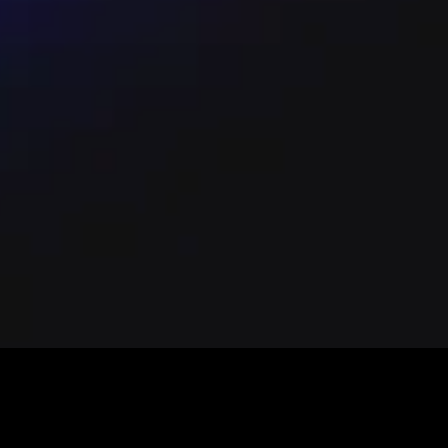
IX Instagram (@kktix_hk)。
眾須接受袋子檢查，離場後不可重入場。 - 門票規
- 電子票與驗證：僅發行電子票，入場時須以
Mastercard / UnionPay；每張票加收
播及使用閃光燈；如被發現，工作人員有權立即刪
均不可帶入場。 - 退款與改期：已售門票不設
道，避免詐騙或無法入場之風險；KKTIX 建
主辦或場館有權拒絕遲到者入場，並決定其入場時間
參與並留意現場醫療協助。