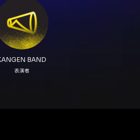
詢可透過 KKTIX Facebook (KKTIX Hong Kong) 或 KKT
滿 17 歲且身高須達 145 公分或以上。 - 入場程序：所有觀
必須從官方票務（KKTIX）購買；遺失或損毀門票概不補發。 
e，請確保入場前手機可上網以開啟票券。 - 付款與費用：僅接受 VISA / 
不設退還。 - 攝錄限制：場內嚴禁未授權拍攝、錄影、錄音、直
遵守頁面列出的違禁物品清單，超大包、專業攝錄設備、外來飲食等
變更或終止活動安排。 - 票務安全建議：購票請勿透過未授權渠
 或 Hotmail 以避免收不到訂單確認郵件。 - 遲到與入場：
KANGEN BAND
可能使用強光或煙霧，孕婦、患呼吸系統或光敏相關疾病者請斟酌
表演者