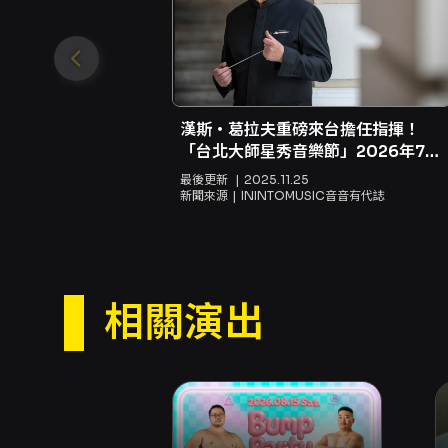
漢斯・葛拉夫重磅來台擔任指揮！
「台北大師星秀音樂節」2026年7月
登場✨🎶
最後更新
2025.11.25
新聞來源
ININTOMUSIC音音有代誌
相關演出