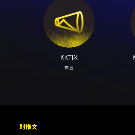
供的聯絡方式（頁面列有電話）。 - 票務查
- 年齡與身高限制：企位觀眾須年
注意事項
則：每張門票只供一人使用；門票
KKTIX App 出示 QR Cod
HK$12 平台服務費，服務費
除相關資料。 - 禁帶物品：請
退票、退款或更改，主辦有權隨時
議註冊時盡量不要使用 Yahoo
KKTIX
與方式。 - 特殊效果：演出
售票
則推文