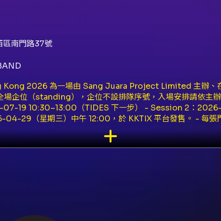
西區南門路37號
BAND
t Hong Kong 2026 為一場由 Sang Juara Project L
活動為全場企位（standing），企位不設排隊序號，入場安排請
07-19 10:30–13:00（TIDES 下一步） - Session 2：202
04-29（星期三）中午 12:00，於 KKTIX 平台發售。 - 每張
門票（e-ticket）。成功購票後可於 KKTIX App 或 KKTI
成電子郵件驗證以順利購票。 - 支付方式僅接受 VISA / Masterc
與場地規定（摘要）： - 企位觀眾限制：年齡須 17 歲或以上，且
觀眾需接受袋子檢查；一旦離場不得重新入場（no re-admissi
不當使用之門票。 - 演出可能包含強光或煙霧效果，若感不適
之物品與行為（摘要）： - 未獲授權之拍攝、錄影或錄音；專業
、旗幟、標誌或其他未獲授權之宣傳物料；任何體積超過 38cm x 
- 矮凳/可摺疊座椅、長柄雨傘、充氣物、遙控飛行設備、非演
非法藥物、動物（導盲犬及警犬除外）。 聯絡與查詢： - 如