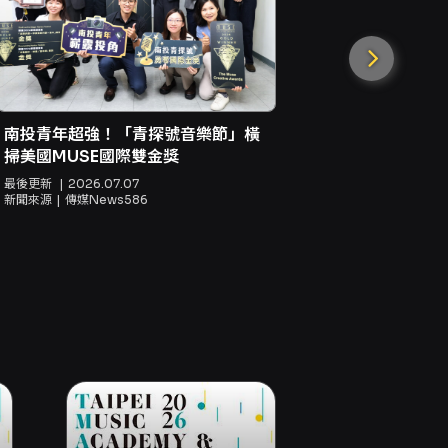
珍珠海岸音
球迷互動讓
南投青年超強！「青探號音樂節」橫
掃美國MUSE國際雙金獎
最後更新
20
新聞來源
傳媒
最後更新
2026.07.07
新聞來源
傳媒News586