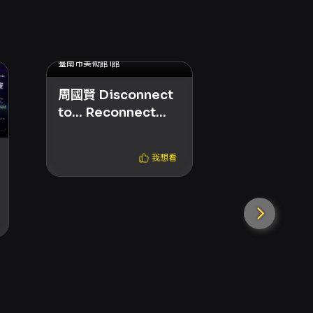
2026.07.16 (四) - 2026.07.18 (六)
臺南市美術館1館
周國賢 Disconnect
to… Reconnect
臺南市美術館1館
Unplugged Live
Katch 音
我想看
呈獻：第八
KKBOX 
－Music Re