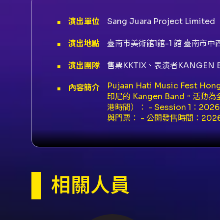
演出單位
Sang Juara Project Limited
演出地點
臺南市美術館1館-1 館 臺南市中
演出團隊
售票KKTIX、表演者KANGEN 
Pujaan Hati Music Fes
內容簡介
印尼的 Kangen Band。
港時間）： - Session 1：2026-
與門票： - 公開發售時間：2026-
於任何情況下不獲退還。 - 只發行電子
為 KKTIX 會員；請先免費註冊並完
立，不接受更改、取消或退款。 入場
event 限制）。 - 所有入場
作商業用途，主辦或場地可取消
相關人員
野完全無阻礙。 禁止攜帶或使用
板電腦、自拍桿。 - 橫幅、海報
塑膠或金屬飲料容器或保溫瓶。 
吸煙（包括電子煙）、攜帶或使用