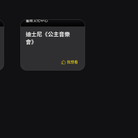
2025.11.01 (六) - 2025.11.02 (日)
臺南文化中心
迪士尼《公主音樂
會》
我想看
2025.06.21 (六)
澎湖縣文化局
七、八零年
行音樂演唱