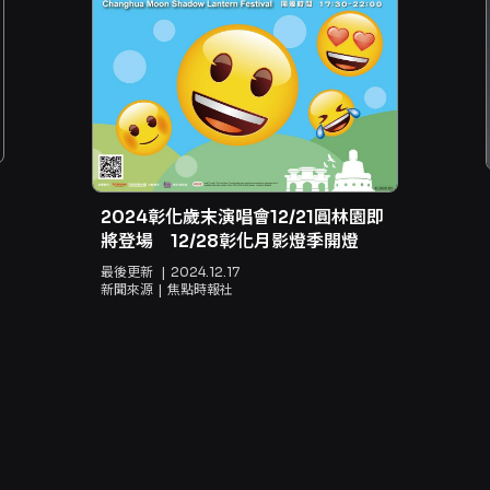
2024彰化歲末演唱會12/21圓林園即
將登場 12/28彰化月影燈季開燈
最後更新
2024.12.17
新聞來源
焦點時報社