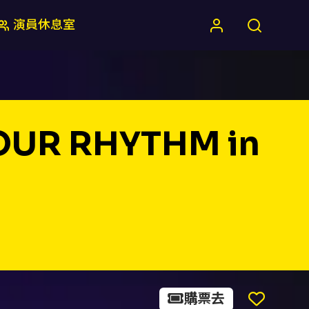
演員休息室
N OUR RHYTHM in
購票去