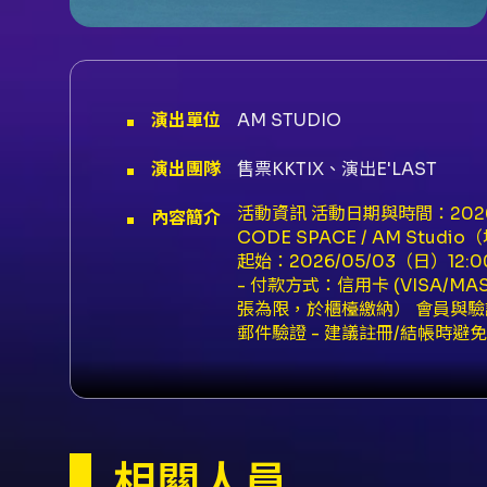
演出單位
AM STUDIO
演出團隊
售票KKTIX、演出E'LAST
活動資訊 活動日期與時間：2026/06/1
內容簡介
CODE SPACE / AM Stu
起始：2026/05/03（日）12:
- 付款方式：信用卡 (VISA/M
張為限，於櫃檯繳納） 會員與驗
郵件驗證 - 建議註冊/結帳時避免使
請於啟售前一日完成身心障礙者身
須出示有效身心障礙證明正本，必要陪
卡 - 全員紀念海報（無簽名） -
一次；自拍福利將安排於 19:00
券事宜（依 KKTIX 與主辦公
相關人員
理；退票酌收票面金額 5% 手續