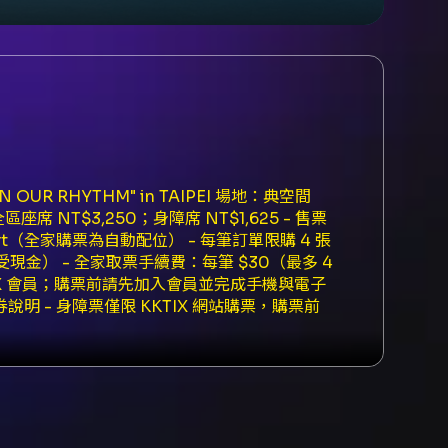
IN OUR RHYTHM" in TAIPEI 場地：典空間
席 NT$3,250；身障席 NT$1,625 - 售票
Port（全家購票為自動配位） - 每筆訂單限購 4 張
僅接受現金） - 全家取票手續費：每筆 $30（最多 4
IX 會員；購票前請先加入會員並完成手機與電子
券說明 - 身障票僅限 KKTIX 網站購票，購票前
過主管機關身份認證始能購買陪同席票 - 進場時
- 全員入場限定小卡 - 全員 1:1 手渡簽名小
之粉絲，可獲得 1v5 自拍福利一次（每人限兌換
未退票之有效票券，即享有粉絲福利抽獎資格 退換票與票
購票日（不含）起 3 日內可申請退票，逾期不受
已取票之退票表單與程序請依 KKTIX 指示辦理