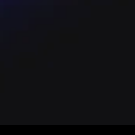
考，實際座位以購票系統及現場為準 - 主辦單位
以加快流程。 - 每筆訂單最多 4 張，網站購
miPort 購票需於列印繳費單後 10 分鐘內在店
證；進場時須出示身心障礙證明正本。 - 退票規
 取票/退票相關流程與表單請依 KKTIX 官網
 嚴禁攜帶相機、攝影機、錄音設備、外食、飲料、玻
- 一人一票憑票入場，票券視同有價證券，請妥
透過非官方授權之代購或拍賣網站購票，若發生偽
10 分鐘內向現場工作人員反映，逾期視同無異
帳功能之提款卡；單筆訂單超過 $30,000 無