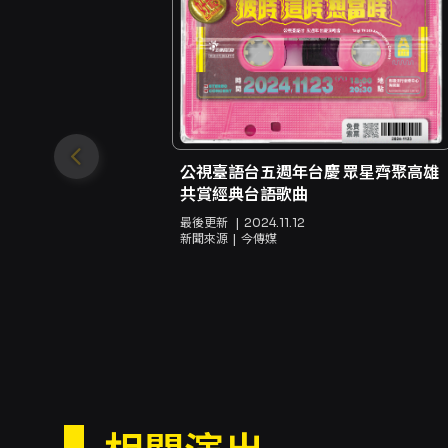
公視臺語台五週年台慶 眾星齊聚高雄
共賞經典台語歌曲
最後更新
2024.11.12
新聞來源
今傳媒