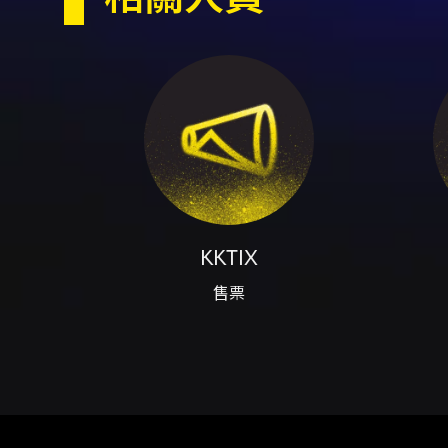
- 若以全家取票，若需退票仍須
保有活動最終解釋及決定權 - 
- 購票前請確認已完成 KKTI
注意事項
票可選擇「自行選位」或「電腦配位」
內完成付款，否則訂單會被取消。 
定（方案二）：購票後第 3 日內
／退票說明辦理，實體票退票需郵寄
璃或金屬容器、雷射筆、煙火或
善保存，遺失或毀損恕不補發；
造或加價轉售之情形，將依相關法
議。 - 付款注意事項：信用卡採
KKTIX
法使用 ATM 虛擬帳號。
售票