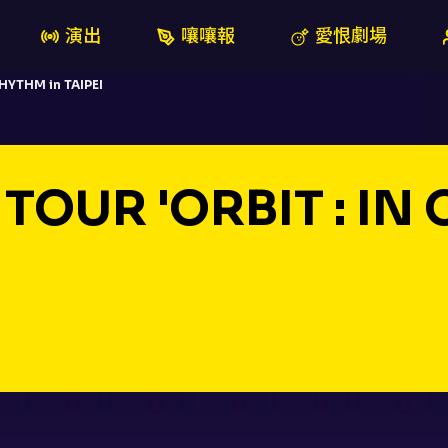
演出
嚷嚷報
愛恨劇場
RHYTHM in TAIPEI
A TOUR 'ORBIT : I