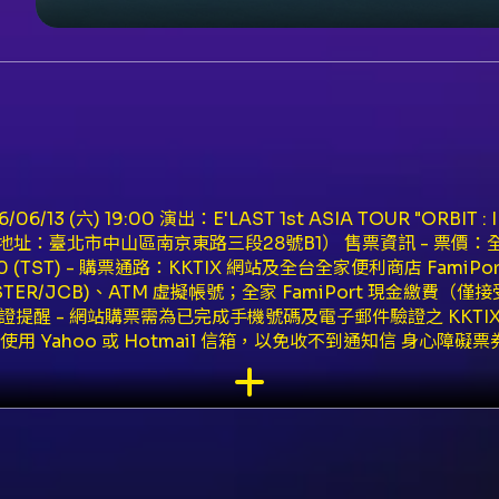
3 (六) 19:00 演出：E'LAST 1st ASIA TOUR "ORBIT : 
dio（地址：臺北市中山區南京東路三段28號B1） 售票資訊 - 票價：全區座
00 (TST) - 購票通路：KKTIX 網站及全台全家便利商店 Fami
ASTER/JCB)、ATM 虛擬帳號；全家 FamiPort 現金繳費（
證提醒 - 網站購票需為已完成手機號碼及電子郵件驗證之 KKT
用 Yahoo 或 Hotmail 信箱，以免收不到通知信 身心障礙票
份認證 - 每位身心障礙人士含必要陪同者限購最多 2 張，需通
伴者須一同入場 粉絲福利（活動公告提供） - 全員 Hi-Touch 
 親簽拍立得 抽選 10 位/場 - 特別福利：持同一帳號購買兩場次
 場次結束後進行） - 於 2026/05/24 23:59 前購買且
告） - 本節目採用文化部定型化契約「方案二」之退換票規定：自
費 - 實體票券退票需郵寄回 KKTIX（以郵戳日為準）；未取票與