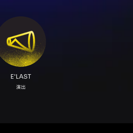
先至全家取票後再依退票流程寄回 其他重要事項 - 座位表僅供參
請勿透過拍賣或未經授權之通路購票，以免票券真實性無法保證
X 會員手機與電子郵件驗證；網站購票流程可能需先填寫報名預填資料
；全家 FamiPort 為自動配位，無法自行選位。 - 全家 Fa
- 身心障礙票券：購票前請先完成 KKTIX 身心障礙者身份認
可申請退票（不含購票日），退票酌收 5% 手續費；逾期不受理。 -
票券及申請書回 KKTIX。詳見 KKTIX 退換票規定。 -
其他危險物品入場；未經主辦單位同意禁止拍照、錄影、錄音。 
如有票券毀損或遺失相關機制，依主辦單位公告辦理。 - 請勿
規追究責任。 - 觀眾若入場後發現視線受阻，請於演出開始後 
 3D 驗證流程；ATM 虛擬帳號付款僅限台灣開戶且開通非約定轉
E'LAST
演出