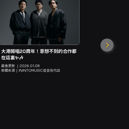
大港開唱20周年！意想不到的合作都
在這裏✨🎶
最後更新
2026.01.08
新聞來源
ININTOMUSIC音音有代誌
日本音樂人接
Live TA
最後更新
20
新聞來源
立