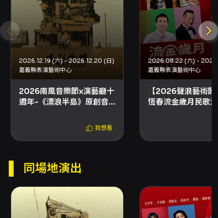
癒。如果你期待在海邊城鎮的一個晚上放慢腳
步、與音樂和陌生人建立短暫卻真切的連結，這
場恆春限定的 YaMon Social Club 現場值得安
排進夏夜的行程。
注意事項
2026.12.19 (六) - 2026.12.20 (日)
演出與觀演注意事項 - 演出時長：演出全長為90
嘉義縣表演藝術中心
嘉義縣表演藝術中心
分鐘，中場休息約10分鐘（依實際狀況調整）。
- 錄影告示：2026/7/4（本場次）演出將同步進
2026南風音樂節x演藝廳十
【2026聲浪藝術節
行錄影，入場觀眾可能出現在演出影像中。 - 觀
週年-《漂浪半島》原創音
恆春流金歲月民歌演
賞年齡建議：建議6歲以上觀賞。 購票方式與取
樂劇
票 - 網路購買：支援信用卡、Apple Pay、
我想看
Google Pay、ATM轉帳，請先加入會員。 - 分
銷點購買：接受現金、信用卡。 - 超商購票：7-
ELEVEN ibon、全家FamiPort、萊爾富Life-
ET（現金），僅提供電腦自動選位，每筆訂單最
同場地演出
多可訂購8張；超商取票每張票券需於超商支付
10元手續費。 - 國內郵寄：另收50元郵資。 - 部
分場館與主辦單位提供電子票（由提供電子票之
單位決定），請於結帳頁面確認可用取票方式；
取票方式僅能擇一，如需不同取票方式請分次購