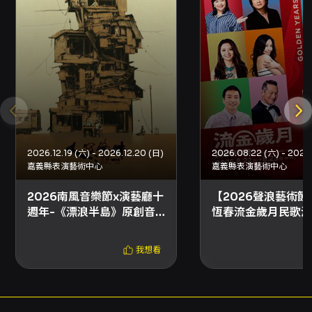
買。 折扣與優惠 - 身心障礙人士及陪同者1名購票
5折，入場時應出示身心障礙手冊，陪同者與身障
者需同時入場。 - 年滿65歲以上購票享5折，入
場時請攜帶身份證。 - 屏東藝遊卡會員享票價75
折（每場限4張）。 - 屏東縣民/工作者購票享85
折，入場時請攜帶身份證明。 - 學生購票享85
折，入場時請攜帶學生證。 - 單次購買20張
（含）以上享75折。 - 若折扣方案設有「需使用
文化幣折抵」限制，該折扣僅限網路購買；請以
售票頁面說明為準。 退換票規定 - 退票期限：最
2026.12.19 (六) - 2026.12.20 (日)
遲須在演出日10日前（不含演出日）辦理，逾期
嘉義縣表演藝術中心
嘉義縣表演藝術中心
無法受理（例：演出日6/29，最後退票期限為
2026南風音樂節x演藝廳十
【2026聲浪藝術節
6/19）。 - 退票手續費：每張退票收取票面售價
週年-《漂浪半島》原創音
恆春流金歲月民歌演
10%手續費；換票視同退票，需退票後重新購
樂劇
買。 - 申請方式： - 已使用信用卡、行動支付、
文化幣全額支付：請使用OPENTIX線上退訂單
我想看
功能（會員>訂單紀錄>退訂單）；注意每日
23:30-00:00系統結算暫停服務。若無法使用退
訂單功能，請依網站指示填寫退票申請表單。 -
使用ATM轉帳、現金購票：請依網站退票流程填