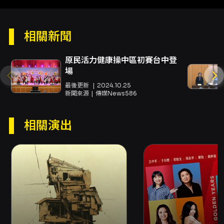
的限定，更是一種與該地情感、光景連結的現場
經驗承諾，意味著演出將以恆春的節奏與風土作
為共鳴基礎，帶給在地與外來觀眾不同於都市場
相關新聞
域的聆聽感受。 音樂編制上，樂團以多位樂手的
互相交流豐富歌曲的面貌，合成器與電子效果器
原民活力健康操中區初賽台中登
提供創意性的音色處理，而傳統樂器與民謠的演
場
奏則維持情感的直接傳遞，兩者平衡出既親近又
具探索性的聲音地景。對於偏好現場演出互動與
最後更新
2024.10.25
聲響層次豐富的聽眾來說，這場演出提供了一個
新聞來源
傳媒News586
能夠同時享受熟悉旋律與聲響實驗的場域。演出
全長約90分鐘（含一段約10分鐘中場休息），在
相關演出
編排上預期會保留連貫的情緒流與段落感，適合
想在一個夜晚裡放慢節奏、被海風與歌聲包圍的
觀眾。 此外，本場次演出將同步進行錄影，參與
現場演出的人可在體驗中成為活動影像的一部
分；主辦單位也以恆春文化中心為場地承辦，提
供在地文化場域的支撐。綜合以上，觀眾前往此
場演出可期待：一場根植於恆春風土的聲響旅
程、民謠與雷鬼律動交織的溫暖節奏、實驗電子
帶來的音色驚喜，以及歌聲中回歸日常的情感療