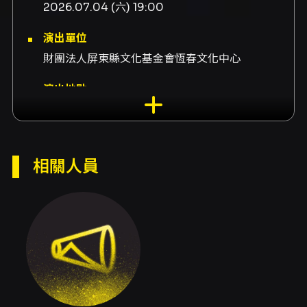
2026.07.04 (六) 19:00
演出單位
財團法人屏東縣文化基金會恆春文化中心
演出地點
嘉義縣表演藝術中心-嘉義縣表演藝術中心演藝廳
嘉義縣民雄鄉建國路2段265號
演出團隊
相關人員
演出YaMon Social Club
內容簡介
《壓滿俱樂部》—「心情抹輕鬆,聽阮唱歌來」為
來自恆春小鎮的樂團 YaMon Social Club（發
音：壓滿）所呈現的恆春限定現場，這場演出以
放慢日常步調、交付情緒給海風為核心意象，透
過民謠、雷鬼、實驗電子與原民元素的交織，搭
配恆春獨有的風景與人事物，建立出一種既熟悉