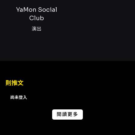
又帶有異國風情的聲響場域。節目以「城牆晚
YaMon Social
風、海灣月光、營火迷幻」等具體意象作為串
Club
場，將鼓聲、琴韻與歌聲的功能分工化：鼓聲作
為鼓舞與節奏核心，鍵盤與合成器拓展月光與夜
演出
色的音色層次，歌聲則像光線一般回落在聽者身
上，產生溫暖與共鳴。 從樂團的創作述說中可
見，YaMon Social Club 自2018年在恆春相
遇，成員以在地的生活與共同的創作憧憬為基
礎，將餐廳與生活場域轉化為練團與創作的空
間，這樣的根植方式使得他們的作品能夠回應日
常、凝視小鎮的情感與光景。音樂中民謠的溫暖
質樸與雷鬼的律動節奏互補，實驗電子的加入則
則推文
帶出現代化的聲響實驗，原民風格的元素回溯文
化底蘊，三者相互作用，讓聽眾在一個演出裡既
尚未登入
能感受到在地情感的真實，也能體驗跨文化與跨
時空的聲音想像。 對於觀眾而言，此場演出的觀
賞價值在於現場氛圍的營造與音樂帶來的情緒釋
閱讀更多
放：節目訴求把鬱卒放下、與陌生或熟識的「怪
怪的人」共同喝一杯、唱幾首歌，並由此理解平
凡日子的幸福。恆春限定的標示不僅是地理位置