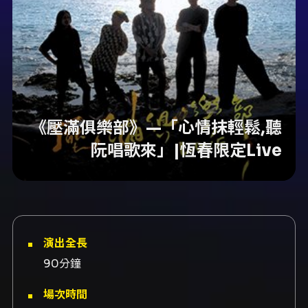
《壓滿俱樂部》—「心情抹輕鬆,聽
阮唱歌來」|恆春限定Live
演出全長
90分鐘
場次時間