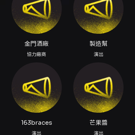
內容簡介
6.6H.z 初夏共振是一場在金門后湖海濱公園舉辦
的當地潮流盛典，活動將白天的趣味競技與傍晚
至夜晚的獨立音樂演出結合，並搭配青年創業與
在地文創的市集攤位。 活動內容重點包括： - 白
金門酒廠
製造幫
天全民趣味競技場：以分組對抗賽形式進行，項
目含「終極密碼」、「相撲碰碰球」、「濕身突
協力廠商
演出
擊隊」、「去你的屈原」等七大趣味遊戲。競賽
組冠軍獎項包含 Apple iPad Air (M2)，二至四
名有 Switch OLED、Massillon 喇叭、
AirPods Pro 3 及現金等獎品。競賽組報名為一
組 4–5 人，報名即贈紀念毛巾。 - 傍晚搖滾接
力：17:30 起轉為現場音樂表演，由在地樂團製
造幫領銜開場，163braces 以夢幻/空靈風格演
出，壓軸為芒果醬帶來約 40 分鐘的全編制演出
與互動大合唱。 - 未來感跨界市集：現場約 25
攤在地文創美食與手作選物，並邀請金門酒廠設
163braces
芒果醬
置「金酒未來特調酒吧」，演唱會票券含 100 元
市集折抵券以支持在地青創。 時間與票價摘要
演出
演出