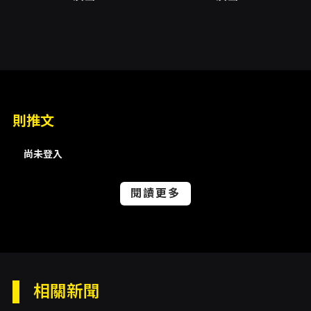
（以活動頁面資訊為準）： - 活動日期：2026-
06-06（週六）。 - 活動時段：頁面說明活動時
間為 09:00–20:30，趣味競賽自 13:00 開場，
音樂會自 17:30 開場；行事曆連結處顯示
13:00–20:10，請以主辦方正式公告為準。 - 票
種與價格：趣味競賽組：500 元/組（4–5 人，
含紀念毛巾）；演唱會一般票：699 元（含 100
元市集折抵券）；演唱會學生票：299 元（憑學
則推文
生證，含 100 元市集折抵券）。競賽組成員可用
299 元加購演唱會門票。 更多相關資訊與報名請
尚未登入
參考主辦單位活動頁面（來源頁面包含報名與聯
絡主辦單位連結）。
閱讀更多
注意事項
- 競賽組為 4–5 人一組，報名即贈紀念毛巾。 -
競賽組冠軍及名次獎項已於活動說明列出（包含
Apple iPad Air (M2)、Switch OLED、喇叭、
AirPods Pro 3 等）。 - 演唱會一般票與學生票
均含 100 元市集折抵券；親子活動區域免門票。
相關新聞
- 競賽組成員可於活動加購演唱會門票，價格頁