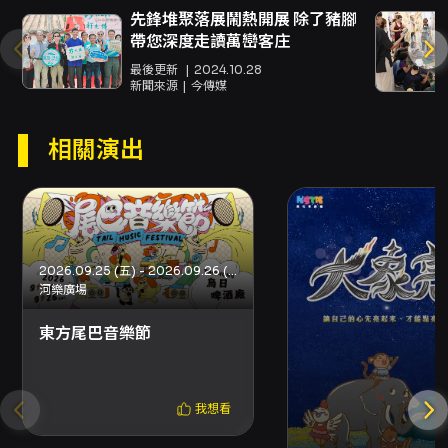
面指出為 299 元/人（請以主辦公告為準）。 -
先鋒堆聚落展鬧熱開展 除了豬腳
活動地點為戶外草地與海濱公園，請酌量攜帶防
帶您深度走讀萬巒客庄
曬、禦寒、雨具等個人用品，並注意場地公告與
工作人員指示。 - 如需聯絡主辦單位，請使用活
最後更新
2024.10.28
新聞來源
今傳媒
動頁面提供之聯絡或報名連結。
相關演出
2026.09.25 (五) - 2026.09.26 (六)
河樂廣場
東方尾巴音樂節
我想看