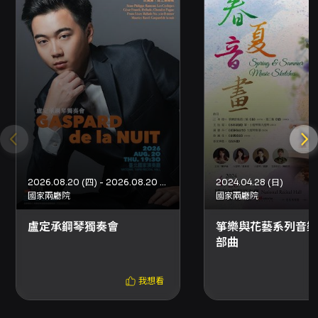
現金或信用卡購買，或於超商以現金購買（7-
ELEVEN ibon、全家FamiPort、萊爾富Life-
ET）。超商購票僅提供電腦自動選位，每筆訂單
最多可購8張票券。 - 電子票與取票：主辦或部分
場館提供電子票；實際取票方式請以結帳頁面顯
示選項為準，取票方式僅能擇一，如需不同取票
方式請分次購買。超商取票每張票券需於超商支
付10元手續費，每筆訂單至多可領取8張票券；
國內郵寄另收50元郵資。 - 票價與座位：本場票
價為300、500、800元；現場同步錄影（演出
中同步錄影），請留意相關座位與錄影安排可能
影響視角。 折扣與身分驗證： - 身心障礙人士及
2026.08.20 (四) - 2026.08.20 (四)
2024.04.28 (日)
陪同者1名購票5折優待，入場時應出示身心障礙
國家兩廳院
國家兩廳院
手冊，陪同者與身障者需同時入場。 - 65歲
（含）以上長者5折，入場須出示有效證件。 - 芙
盧定承鋼琴獨奏會
箏樂與花藝系列音樂
爾達表演藝術專屬6折優惠，需輸入優惠代碼（網
部曲
路購票適用）。 - 學生票7折，入場須出示有效證
件。 - 兩廳院會員8折。 - 團體票：10張（含）
我想看
以上7折。 退換票與申請流程： - 退票期限：最
遲須在演出日10日前（不含演出日）辦理，逾期
無法受理。 - 退票手續費：每張退票收取票面售