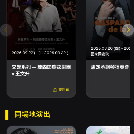
鋼琴家藝術發展軌跡的觀眾，這場獨奏會提供一
個觀察郭孟融在國際學院訓練與大賽磨練後，如
何面對經典曲目的詮釋方案的機會。演出中同步
錄影的安排亦意味著此場表演在視覺與聲音保存
上的可能性，對於不能親臨現場的聽眾或日後研
究、教育用途，都具有參考價值。國家兩廳院演
奏廳作為演出場地，提供正式的音樂會環境，適
合呈現上述具有內在動力與宏觀結構的鋼琴作
2026.09.22 (二) - 2026.09.22 (二)
國家兩廳院
品。 綜合來說，本場獨奏會既是一場展示個人技
藝與音樂思考的舞台，也是一場能讓古典鋼琴愛
交響系列 — 琉森節慶弦樂團
盧定承鋼琴獨奏會
好者從作品詮釋與演奏風格層面，進行深度聆聽
x 王文升
與比較的機會。無論是關注年輕演奏家藝術成長
的觀眾，或是對上述作曲家作品有特別興趣的樂
迷，皆可在這場演出中獲得豐富的聽覺與音樂知
我想看
識體驗。
注意事項
同場地演出
購票與入場注意事項： - 購票方式：可於網路購
買（信用卡、Apple Pay、Google Pay、ATM
轉帳），購買前請先加入會員；亦可至分銷點以