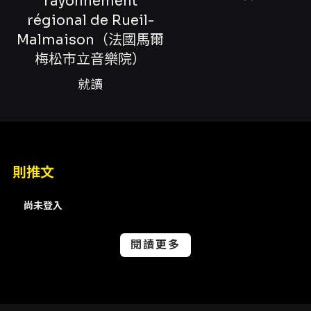
rayonnement
熟技藝與深刻詮釋力的古典鋼琴節目。演出曲目
régional de Rueil-
涵蓋從貝多芬至李斯特的重要室內鋼琴文獻：貝
多芬的《D小調第十七號鋼琴奏鳴曲，作品31之
Malmaison（法國馬爾
2〈暴風雨〉》、舒曼的《幻想小品集，作品
梅松市立音樂院）
12》、以及李斯特的〈孤獨中神的祝福〉（選自
《詩與宗教的和諧》，作品S.173/3）與B小調第
就讀
二號敘事曲（作品S.171）。這套曲目既顯示古典
到浪漫主義的不同比較，也為聽眾提供情感與技
術層面的完整觀賞脈絡：從貝多芬的戲劇張力與
形式結構，到舒曼內心戲劇性的多面情緒，再至
李斯特的鋼琴詩性與技藝炫目，整體節目安排能
則推文
讓觀眾體驗到青年演奏家在音樂歷史語境中的詮
釋思路。 演出者郭孟融自幼開始受教，五歲習
琴，歷經台灣本地音樂教育體系並赴法深造，目
尚未登入
前就讀於法國馬爾梅松市立音樂院，師從Jean-
Baptiste Fonlupt。2025年他於第26屆法國法
閱讀更多
蘭西島國際鋼琴大賽（Concours
International de Piano d’Île-de-France）獲
得第一名，這項國際賽事成績顯示其在競技與詮
釋上的國際能見度與實力。郭氏曾於2023年在臺
北國家演奏廳舉辦過鋼琴獨奏會，並演出過如拉