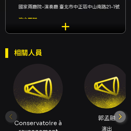
國家兩廳院-演奏廳 臺北市中正區中山南路21-1號
演出團隊
就讀Conservatoire à rayonnement régional
de Rueil-Malmaison（法國馬爾梅松市立音樂
院）、演出郭孟融、鋼琴郭孟融、啟蒙老師陳豐
相關人員
德、師事徐雅玟、師事王麗君、師事張欽全、師
從Jean-Baptiste Fonlupt、指導Jean-
Claude Pennetier、指導Nelson Delle
Vigne、指導Irina Zahharenkova、指導Siro
Saracino、指導Enrico Pompili、指導
Giampaolo Stuani
內容簡介
郭孟融
郭孟融鋼琴獨奏會將於2026年8月27日晚在國家
Conservatoire à
兩廳院演奏廳舉行，呈現一場兼具青年音樂家成
演出