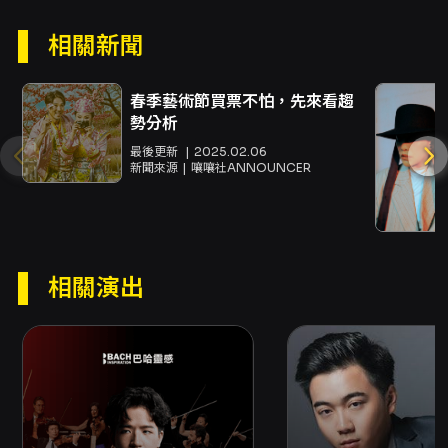
威爾《夜之加斯巴》等作品；他也曾參與多場國
相關新聞
際音樂節與大師班，並接受多位國際知名鋼琴家
的指導，包括Jean-Claude Pennetier、
Nelson Delle Vigne、Irina Zahharenkova、
春季藝術節買票不怕，先來看趨
Siro Saracino、Enrico Pompili、
勢分析
Giampaolo Stuani等，這些學術與舞台經驗有
助於其詮釋深度與音色語彙的豐富化。 本場演出
最後更新
2025.02.06
新聞來源
嚷嚷社ANNOUNCER
的曲目各具敘事與情感張力。貝多芬的《暴風雨
奏鳴曲》以其戲劇化的對比與突發性的節奏動機
著稱，常被視為演奏者在能量掌控與音色塑造上
的試金石；演奏者需在劇烈的情感波動與清晰的
結構呈現間取得平衡。舒曼的《幻想小品集》則
相關演出
帶有碎片化的情感與浪漫主義筆觸，曲中悠長的
抒情線條與瞬間情緒的切換，要求演奏者兼具歌
唱般的 phrasing 與細緻的內在節奏感。李斯特
的兩首作品則代表浪漫鋼琴詩性的高峰：〈孤獨
中神的祝福〉以其靈性與寧靜的抒情面向見長，
而B小調第二號敘事曲則在敘事性與技術亮點之
間拉出宏大的敘事線，對演奏者的掌控力與鋼琴
色彩變化提出高度要求。 對於期望深入體驗青年