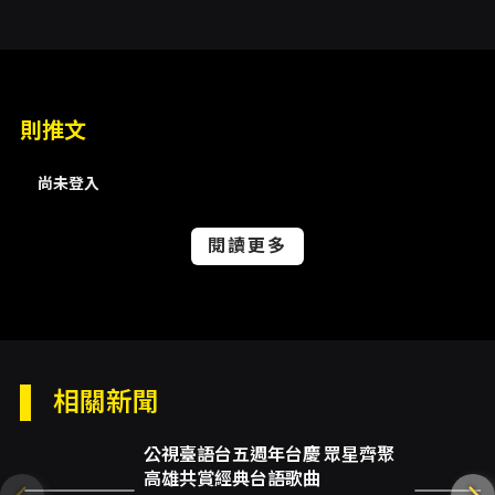
用以抵扣退票手續費。 取票與付款： - KKTIX 網
站購票：信用卡（VISA/MASTER/JCB），系
統導入 3D 驗證服務；網站配位無法選區。 - 全
家 FamiPort 取票：開放取票時間為活動前 7 天
起；使用 FamiPort 購票須於列印繳費單後 10
則推文
分鐘內至櫃檯結帳，逾時訂單將被取消。 退票機
制： - 本節目採「方案二」退換票規定：消費者
尚未登入
請求退換票之時限為購買票券後 3 日內（不含購
票日），購買第 4 日起不接受退換票申請。退票
需酌收票面金額 5% 手續費。未取票與已取票退
閱讀更多
票流程不同（KKTIX 提供線上表單或郵寄票券辦
理），詳見 KKTIX 退換票規定頁面。 其他重要
資訊： - 主辦／售票單位：KKLIVE、不搖就滾
（主辦）；製作：KKLIVE；冠名贊助：全球人
壽。 - 演出為大型舞台與設備設置，票區圖上標
示「設備設置」區域及排數（範例：黃2C 14-15
相關新聞
排、黃3E 11-21排等），周遭區域可能出現器
材，購票前請審慎評估。 - 為維護權益，請勿在
非官方通路購票，也請勿私下高於票面金額轉售
公視臺語台五週年台慶 眾星齊聚
票券（可能違法並受罰）。 資料來源：原始活動
高雄共賞經典台語歌曲