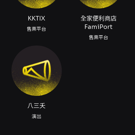
NT$3,831 / NT$3,631 / NT$2,831 / NT$2,031
/ NT$1,231 / NT$800（全場座席）；另有身心
障礙席位 NT$400（輪椅席或非輪椅席分區配
KKTIX
全家便利商店
置） - 每位 KKTIX 會員限購 4 張（KKTIX 網站
FamiPort
購票採電腦配位，無法自行指定座位區域；全家
售票平台
FamiPort 購票亦限購 4 張，僅接受現金付款）
售票平台
- 售票平台：KKTIX、全家便利商店 FamiPort
身心障礙票務與座位： - 身心障礙票券僅限
KKTIX 網站購票，購票前請完成「身心障礙者身
份認證」。每位身心障礙人士含必要陪同者限購
最多 2 張票券（若需陪同請選 2 張）。 - 輪椅席
安排於紅2B、紅2D、紫2B、紫2D，票價每席
NT$400；非輪椅席（身心障礙優先席）安排於
紅2D、紫2D，票價每席 NT$400。 文化幣
（成年禮金）使用說明： - 文化幣僅支援 KKTIX
網站購票，不適用於全家 FamiPort 與 KKTIX
八三夭
APP。使用期間依文化部成年禮金專區公告為
準。使用文化幣購票建議以電腦和 Google
演出
Chrome 操作。 - 使用文化幣折抵票款之票券，
退票時僅退還扣除折抵額度與退票手續費後之金
額，折抵額度會退回成年禮金帳戶；文化幣不得