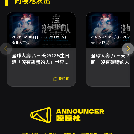
同場地演出
意，禁止拍照、錄影、錄音。 - 入場規定：一人
一票、憑票入場；身高110公分以下兒童不得進入
三樓各區；票券視同有價證券，遺失、毀損或無
法辨識則不補發。 - 購票安全提醒：請透過
KKTIX 或全家 FamiPort 等官方通路購票，避免
2026.08.16 (日) - 2026.08.16 (日)
私下代購或拍賣網站購票，以免票券失真或發生
臺北大巨蛋
臺北大巨蛋
詐騙與交易糾紛。 - 文化幣（成年禮金）注意：
文化幣僅支援 KKTIX 網站購票，不適用於全家
全球人壽 八三夭 2026生日
全球人壽 八三夭 20
FamiPort。文化幣不得用於抵扣退票手續費，若
趴「沒有翅膀的人」世界巡
趴「沒有翅膀的人」
退票會依規定退回成年禮金帳戶相關折抵金額，
迴演唱會
迴演唱會
詳細以文化部成年禮金專區公告為準。 - 若演出
開始後發現視線受阻，請於演出開始後 10 分鐘內
我想看
向現場工作人員反映；逾期未提出視同無異議，
主辦單位不予補償或退換票處理。