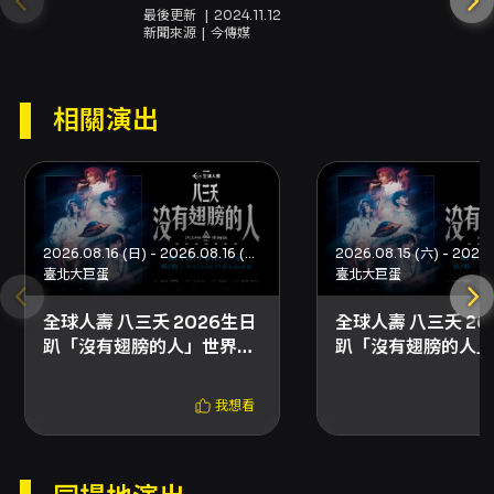
頁面與票務說明（KKTIX 活動頁、售票說明與注
最後更新
2024.11.12
意事項）
新聞來源
今傳媒
注意事項
注意事項： - 購票限制：每位 KKTIX 會員限購 4
相關演出
張。如使用全家 FamiPort 購票亦限購 4 張。
KKTIX 網站購票採電腦配位，無法指定區域或座
位。 - 退票期限與手續費：採方案二，購票後 3
日內（不含購票日）可申請退票，超過期限不受
理。退票酌收票面金額 5% 手續費。未取票與已
取票退票流程不同，請依 KKTIX 指示辦理。 - 身
2026.08.16 (日) - 2026.08.16 (日)
心障礙票券：僅能於 KKTIX 網站購買，購票前務
臺北大巨蛋
臺北大巨蛋
必完成身心障礙者身份認證；輪椅席與非輪椅席
全球人壽 八三夭 2026生日
全球人壽 八三夭 20
各有指定區域，入場時需出示身心障礙證明與身
趴「沒有翅膀的人」世界巡
趴「沒有翅膀的人」
分證明文件。 - 設備視線影響：票區圖上標示之
迴演唱會
迴演唱會
「設備設置」區域可能視線受影響，購票前請留
意並於購票前評估可接受性。購票完成後不得以
我想看
設備設置或視線受影響為由要求退票或換票。 -
禁止物品與行為：請勿攜帶相機、攝影機、錄音
器材、外食、飲料、任何金屬或玻璃容器、雷射
筆、煙火或其他危險物品入場。未經主辦單位同