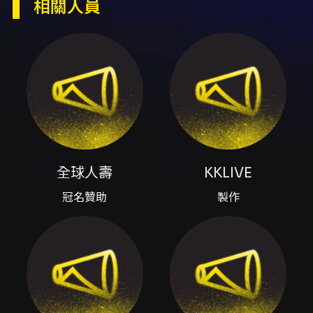
相關人員
KKTIX、售票平台全家便利商店 FamiPort、演
出八三夭
內容簡介
節目名稱：全球人壽 八三夭 2026 生日趴「沒有
翅膀的人」世界巡迴演唱會 節目說明：2026 年
為八三夭的第十八年生日趴，本次世界巡迴並於
台北小巨蛋舉行台北場（8/15–8/16）。演出將收
錄新專輯曲目，並搭配沈浸式電影段落、歌劇舞
者與極限運動員的跨領域演出，舞台設計包含 8
全球人壽
KKLIVE
米「小人物號」升空裝置。主訴求為重返觀眾的
十八歲搖滾記憶，宣傳強調熱烈互動與大型舞台
冠名贊助
製作
視覺效果。 演出場次與地點： -
2026/08/15（六）19:30，台北小巨蛋，地址：
台北市松山區南京東路四段2號 -
2026/08/16（日），台北小巨蛋（頁面列為
8/15-8/16；僅 8/15 時間明確） 售票資訊： - 啟
售時間：2026/06/06（六）中午
12:00（KKTIX 網站啟售） - 票價：NT$4,231 /