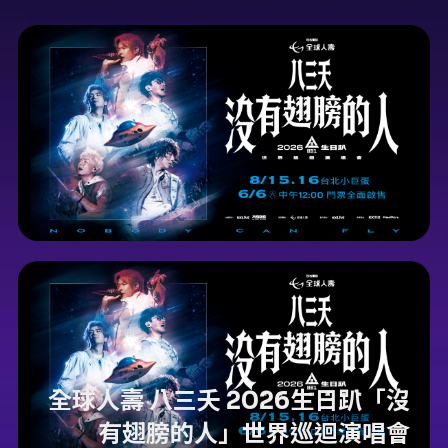
全球人壽 八三夭 2026生日趴「沒
有翅膀的人」世界巡迴演唱會