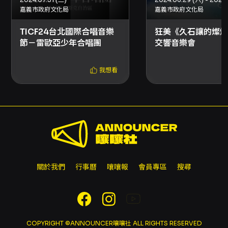
絡與查詢：主辦單位為國立台灣大學管樂團，如
嘉義市政府文化局
嘉義市政府文化局
需優惠代碼或其他演出資訊請洽主辦單位或
TICF24台北國際合唱音樂
狂美《久石讓的燦爛
OPENTIX售票平台公告。
節－雷歐亞少年合唱團
交響音樂會
我想看
關於我們
行事曆
嚷嚷報
會員專區
搜尋
COPYRIGHT ©ANNOUNCER嚷嚷社 ALL RIGHTS RESERVED