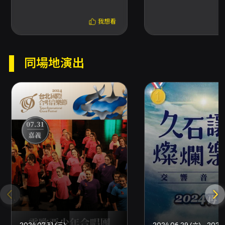
網站或App至少使用100點以上文化幣支付，享5
折，席次有限，售完為止。持青年席位票券者，
我想看
須符合當年度文化幣發放資格，並於入場時出示
持票者之有效身分證件（身分證或健保卡）；若
無法出示相符證件，當日現場不得入場且不接受
退/換票。 - 超商購票限制：若本節目有輪椅席、
同場地演出
輪椅陪同席、優惠套票、有購買張數限制的折扣
方案、或須一次購買超過8張之折扣方案，可能無
法使用超商購票。 - 退換票規則：退票最遲須於
演出日10日前（不含演出日）辦理，逾期無法受
理；退票手續費為每張票面售價10%。換票視同
退票，需先退票後重新購買。線上或臨櫃、郵寄
等退票方式請依OPENTIX公告流程辦理，並留
意系統結算期間（每日23:30-00:00）暫停服
務。 - 特別提醒：若購票時使用文化幣或點數折
抵，退票時系統將優先退還點數與文化幣，並於
扣除退票手續費後辦理；若退回之文化幣或點數
已逾使用效期，OPENTIX將無法返還或展延。
遇節目取消或主要節目內容變動，相關退票機制
將公告於本節目頁面；如主辦未提供退款機制，
信用卡購票者可向發卡行申請爭議款退款。 - 聯
2024.07.31 (三)