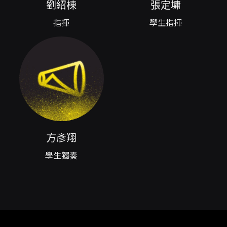
張力，適合一般大眾與管樂愛好者觀賞。 本次演
劉紹棟
張定墉
出以開場的《Festive Overture》揭開序幕，典
指揮
學生指揮
雅而富有銅管光澤的合奏帶來熱烈歡欣的氣氛；
接續奧斯卡·納瓦羅（Oscar Navarro）的
《Libertadores》，以強烈的拉丁節奏與馬雅音
樂元素，塑造出充滿動感與史詩感的音響風景，
呈現不同文化節奏下管樂團的節奏操控與色彩變
化。上半場的重點之一是由學生獨奏家演出的
《Symphonic Variants for Euphonium and
Wind Orchestra》，透過一系列變奏展示上低
音號在音色與技巧上的多樣可能，是聆聽獨奏與
合奏互動的精彩時刻。 下半場續以揚·范·德·魯斯
特（Jan Van der Roost）的《Ponte
方彥翔
Romano》開展，作品以雄偉的和聲與宏闊的張
學生獨奏
力勾勒古橋長存的穩固與莊嚴；隨後弗蘭克·提克
利（Frank Ticheli）的《Vesuvius》以近乎舞
曲般的節奏，引領聽者體驗緊迫且充滿爆發力的
音樂場景，象徵自然與情感的劇烈翻騰。尾聲則
由大衛·瑪斯蘭卡（David Maslanka）的
《Traveler》帶領進入內省的旅程，凝視人生的
變遷與沈澱，最後以柳川和樹的《Rakka-