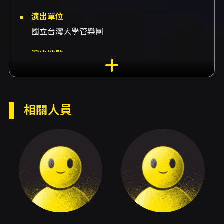
演出單位
國立台灣大學管樂團
演出地點
嘉義市政府文化局-音樂廳 嘉義市東區忠孝路275
號、沙丁龐客排練場-排練場 臺北市北投區中央
南路二段115號5樓
相關人員
演出團隊
指揮劉紹棟、學生指揮張定墉、學生獨奏方彥翔
內容簡介
國立臺灣大學管樂團以音樂會演出與巡迴活動，
期待把長期累積的音樂理解與熱情，傳遞給台灣
各地的聽眾。《夏馬威》為2026年暑期巡迴音樂
會主題，樂團在傳統管樂合奏根基上，透過多元
曲目的設計，呈現從華麗慶典到深刻內省的音樂