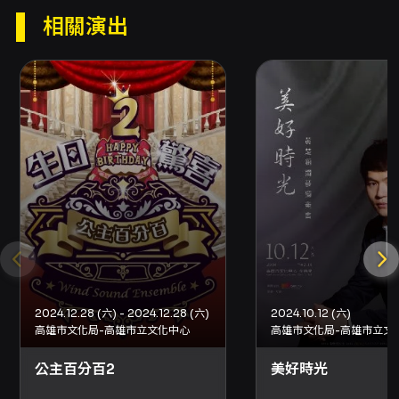
相關演出
注意事項
演出與入場注意事項： - 開放入場時間：演出開
始前30分鐘。演出全長約120分鐘（含中場休
息）。 - 票券與購票方式：可於網路購買（信用
卡、Apple Pay、Google Pay、ATM轉帳，須
先加入會員）、分銷點（現金、信用卡）、超商
（現金，7-ELEVEN ibon、全家FamiPort、萊
爾富Life-ET）；超商購票僅提供電腦自動選
位，每筆訂單最多可訂購8張票券。 - 取票方式：
取票方式以結帳頁面顯示之選項為準，僅能擇
一；分銷點取票、超商取票（每張票於超商支付
10元手續費）、國內郵寄（另收50元郵資）等方
式可能適用；部分場館或主辦單位提供電子票，
請於結帳確認。 - 折扣與優惠重點： - 身心障礙
人士及其陪同者1名享5折優待，入場需出示身心
2024.12.28 (六) - 2024.12.28 (六)
2024.10.12 (六)
障礙手冊，陪同者須與身障者同時入場。 - 輸入
高雄市文化局-高雄市立文化中心
高雄市文化局-高雄市立文
團內優惠代碼可折抵50元（優惠代碼請洽主辦單
位取得）。 - 「青年席位五折自由座」：
公主百分百2
美好時光
7/16（嘉義場）與7/17（高雄場）於OPENTIX