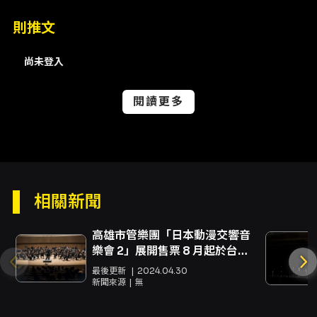
Ryusui（落夏流穗）》收束，透過精緻編寫捕捉
則推文
日本四季遞嬗的細緻美感，為整場音樂會畫下平
衡且富含層次的句點。 演出陣容以國立臺灣大學
管樂團為主體，指揮由劉紹棟擔綱，學生指揮張
尚未登入
定墉協同，並由方彥翔擔任上低音號學生獨奏。
透過專業指揮與學生核心成員的合作，樂團在演
閱讀更多
出中兼具成熟的詮釋與年輕的活力。對於觀眾而
言，此場音樂會既能享受大型管樂作品的宏大音
響，也能在獨奏段落體會樂器細膩的表現，是一
次聽覺與情感的完整旅程。 本巡迴從2026/7/16
起至7/21結束，演出全長約120分鐘（含中場休
息）。2026/7/16（嘉義場）之場次將同步錄影
相關新聞
並提供電子票，該場次票價資訊為300、500、
800元。樂團在曲目安排上兼顧娛樂性與音樂深
度，既適合初次接觸管樂的聽眾，也能滿足追求
高雄市管樂團「日本動漫交響音
作品解析與細節呈現的音樂愛好者。欲更深入了
樂會 2」展開售票 8 月起於台
解曲目背景與編曲特性，現場演出將透過節目單
南、台中、高雄展開巡演
最後更新
2024.04.30
與現場導聆協助聽眾建立音樂脈絡，使觀演不僅
新聞來源
無
為聽覺饗宴，更能成為具教育與美學價值的體
驗。