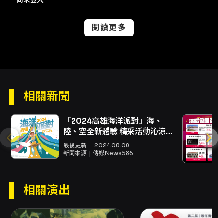
文化幣折抵票款，退票時退款與手續費之計算方
式將依 KKTIX 與成年禮金平台規定處理。 購票
與取票注意 - KKTIX 網站購票需完成手機號碼及
閱讀更多
電子郵件驗證之會員資格。 - 每筆訂單限購 4
張；KKTIX 網站與全家 FamiPort 購票、取票等
方式各有操作限制與繳費注意事項，請依 KKTIX
指示操作。 - 取票方式包括全家取票（每筆手續
費 NT$30，4 張為限）與電子票券（無手續
費，入場出示 QR Code）。 退換票與其他規定
相關新聞
- 本節目採用文化部定型化契約之「方案四」退
換票規定，退換票以實體票券郵寄或收到退票申
請日（電子票券未取票）為準，退票手續費依演
「2024高雄海洋派對」海、
出日前之時段收取（第31日以前 10%；第11–30
陸、空全新體驗 精采活動沁涼一
日 30%；第3–10日 50%；演出當日至演出日前
夏
最後更新
2024.08.08
第2日內不受理退換）。 - 務必透過 KKTIX 官方
新聞來源
傳媒News586
通路購票，避免經由非授權售票來源購買以免遭
遇詐騙或無法入場之風險。 其他 - 主辦／售票單
位：THE CAPTAIN’s RECORDS、KKTIX - 視
相關演出
覺設計：鄒昀達 - 更多購票細節、表單下載與流
程說明，請至 KKTIX 票務頁面查詢及操作。