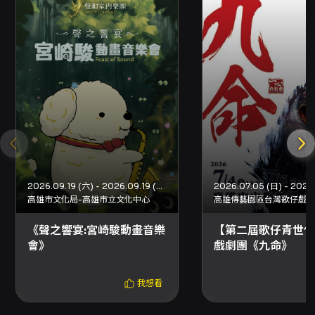
注意事項
注意事項 - 入場規定：一人一票、憑票入場；票
券視同有價證券，請妥善保存，遺失、損毀或辨
識不清恕不補發。 - 禁止物品：請勿攜帶相機、
攝影機、錄音設備；未經主辦單位同意，禁止拍
照、錄影、錄音。亦禁止攜帶外食、飲料、任何
金屬或玻璃容器、雷射筆、煙火或其他危險物
品。 - 遲到觀眾：各場館有入場管制，遲到觀眾
請遵守場館管制規定。 - 退票：採方案四退換票
機制，退票手續費依距離演出日之時間區間計算
（詳見 KKTIX 退換票頁）。若購買三人套票退換
票需整套退換，恕不接受單張退票。 - 身心障礙
2026.09.19 (六) - 2026.09.19 (六)
票：僅接受傳真訂購，申請須同時提供身心障礙
高雄市文化局-高雄市立文化中心
證明影本並依收件順序受理；進場時務必攜帶證
明，未攜帶或資格不符者需補票價差額。 - 電子
《聲之響宴:宮崎駿動畫音樂
【第二屆歌仔青世代
票券安全：電子票券為無記名票券，請勿公開或
會》
戲劇團《九命》
轉讓 QR Code，以免被他人冒領入場。 - 購票
安全：請勿於拍賣網站或非 KKTIX 正式授權通路
我想看
購票；以非正當方式加價轉售將可能觸法並受
罰。 - 若觀眾入場後發現視線受阻，請於演出開