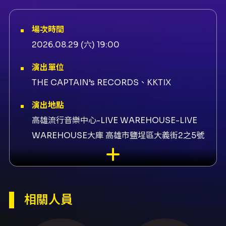
場次時間
2026.08.29 (六) 19:00
演出單位
THE CAPTAIN’s RECORDS、KKTIX
演出地點
高雄流行音樂中心-LIVE WAREHOUSE-LIVE
WAREHOUSE大庫 高雄市鹽埕區大義街2之5號
演出團隊
表演普通隊長、視覺設計鄒昀達
內容簡介
相關人員
表演資訊 普通隊長成軍十週年紀念專場《10》由
THE CAPTAIN’s RECORDS 主辦，演出日期為