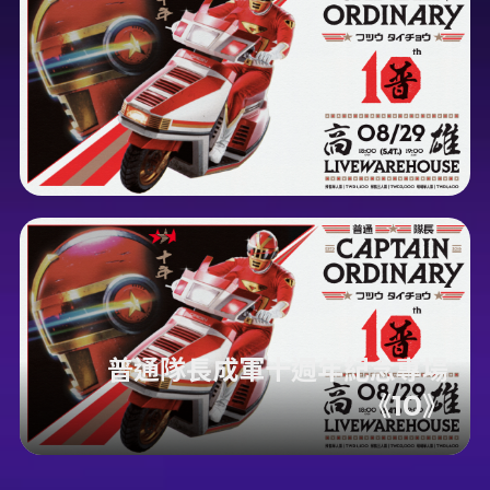
普通隊長成軍十週年紀念專場
《10》