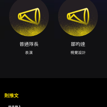
2026/08/29（六）。場地為高雄流行音樂中心
LIVE WAREHOUSE（大庫），門開時間
18:00，演出開始 19:00。 票價與販售 - 預售單
人票：NT$1,100 - 預售三人套票：
NT$3,000（每人相當於 NT$1,000） - 現場
票：NT$1,600 - 售票平台：KKTIX（網路／全
家 FamiPort 等可用方式，詳見 KKTIX 購票頁
面） - 售票時間：2026/06/03 19:00 起於
普通隊長
鄒昀達
KKTIX 全面開賣 身心障礙票與特殊購票方式 - 身
心障礙席僅接受傳真訂購，傳真作業自
表演
視覺設計
2026/06/04（四）上午 10:00 起受理，張數有
限，售完為止。 - 身心障礙票價為 NT$550（含
陪同者，需同時購買並同時入場；每位身心障礙
人士含陪同者最多購買 2 張）。 - 申請需下載並
填妥指定表單，連同身心障礙證明影本傳真至主
辦指定號碼，訂單成立依收件順序為準；進場請
攜帶有效證件以便驗證。 文化幣（成年禮金）使
用說明 - 支援 KKTIX 網站購票使用（不支援全家
則推文
FamiPort 或 KKTIX APP）。 - 使用期間及相關
規定依文化部「成年禮金專區」公告為準；若以
尚未登入