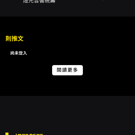
燈光音響統籌
蔡惟量、行銷宣傳林伯安
內容簡介
職男人生8-空降部隊是由搞笑救星有限公司推出
則推文
的現場喜劇舞台，以日式搞笑風格為核心，結合
漫才（雙人或多人短形式脫口秀）與短劇的編
尚未登入
排，呈現快速節奏且充滿生活觀察的笑點。該系
列自2019年創團以來，主打自編自導自演的模
閱讀更多
式，由核心演出陣容董軒、耿賢、阿量、木森擔
綱，並在全台累積超過40萬人票房，足見其在華
語喜劇市場的受眾基礎與口碑傳播力。節目中包
含多段短劇與漫才段落，片段名稱在節目說明中
列為：搞笑救星漫才、短劇象棋、短劇壞話、森
量漫才、短劇失眠、短劇老師等，呈現多元主題
與情境切換，適合尋求輕鬆幽默現場經驗的觀