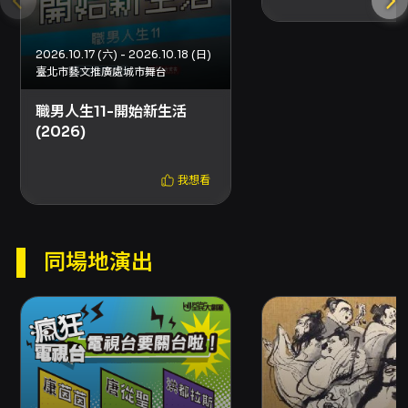
覺設計葉羿辰、舞台設計吳明軒、燈光設計張善
婷、音樂／音效與影像設計蔡惟量等，顯示本節
2026.10.17 (六) - 2026.10.18 (日)
目在聲光影像的配合上有完整的專業規劃，能在
臺北市藝文推廣處城市舞台
短篇結構中提供節奏感與視覺指向，強化笑點效
職男人生11-開始新生活
果與舞台統一感。 觀演提醒方面，演出為中文演
(2026)
出且無字幕，演出全長約100分鐘、無中場休
息，演出前30分鐘開放入場；故欲完整體驗節目
我想看
之觀眾，建議於開演前到場完成入座。節目適合
年齡為輔導級觀眾，且為維護觀賞權益，遲到或
同場地演出
中途離席的觀眾須配合主辦安排進場。本系列以
即興與台詞節奏為主要娛樂價值，適合熟悉華語
或中文文化語境的觀眾，若期望以文字輔助理解
（例如有聽覺障礙的觀眾），須注意本場次無字
幕提供。 整體而言，職男人生8-空降部隊對於喜
愛當代台灣喜劇、想觀察漫才與短劇結合形式的