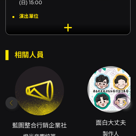
(日) 15:00
演出單位
搞笑救星有限公司
演出地點
新竹縣政府文化局-新竹縣政府文化局演藝廳 新
相關人員
竹縣竹北市縣政九路146號
演出團隊
燈光音響統籌藍圖整合行銷企業社、製作人面白
大丈夫、編劇面白大丈夫、行銷宣傳面白大丈
夫、劇本統籌林耿賢、演員董軒、演員耿賢、演
員阿量、演員林木森、劇團行政陳婉芸、劇團行
政李昀軒、視覺設計葉羿辰、舞台設計吳明軒、
面白大丈夫
藍圖整合行銷企業社
燈光音響統籌廖俊榮、燈光設計張善婷、音樂蔡
製作人
惟量、音效設計蔡惟量、影像蔡惟量、廣告設計