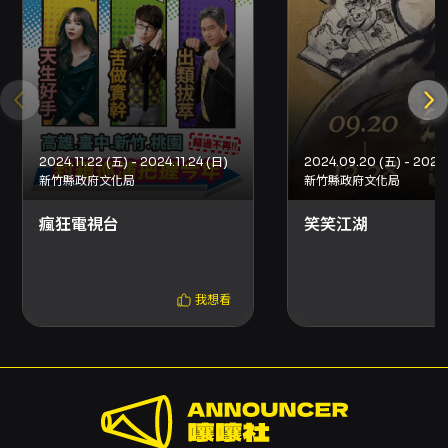
觀眾，具有高娛樂性與一定的文化觀察價值。透
過多年巡演與跨場域合作的經驗，該團隊在舞台
節奏掌握、觀眾互動與短段落笑點配置上已有成
熟做法；同時，節目以本土語境創作、強調即時
反應與團隊默契為看點，對於尋求現場氛圍、歡
2024.11.22 (五) - 2024.11.24 (日)
笑與輕鬆社交性娛樂的觀眾，將是一場值得安排
新竹縣政府文化局
新竹縣政府文化局
的演出體驗。
瘋狂電視台
笑笑江湖
注意事項
演出與入場注意事項 - 開放時間：演出前30分鐘
開放。演出全長約100分鐘，無中場休息。 - 語
我想看
言與字幕：中文演出，無字幕。請注意本場次無
導聆安排。 - 年齡與票務：本節目為輔導級，不
論年齡，入場一人一票，請憑票入場。遲到或演
出中途離席之觀眾須配合主辦單位安排進場。 -