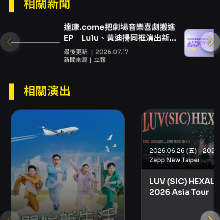
相關新聞
眾。 從演出形式來看，職男人生系列強調即興感
與舞台化的日常化表演，漫才段落以說學逗唱的
達康.come把劇場音樂喜劇搬進
對話節奏帶動笑點，短劇則利用設定與角色互動
EP Lulu、黃迪揚同框演出新
MV
製造反差與情境笑果。面白大丈夫為本製作的重
最後更新
2026.07.17
新聞來源
立報
要核心，兼任製作人與編劇，並結合集體創作能
量完成舞台腳本與節目節奏安排；劇本統籌由林
相關演出
耿賢擔任，並有專業團隊支援視覺、舞台、燈光
及音效設計，整體呈現既具街頭風格的直率笑
點、又有舞台製作的視覺與聲響配合，適合喜歡
快速節奏、台詞型笑料的觀眾。 本作品亦曾與威
秀影城合作，嘗試將舞台劇帶入特殊放映或戲院
Zepp New Taipei
場域，突顯團隊在形式實驗與場域拓展上的嘗
LUV (SIC) HEXALO
試，因此對於觀眾而言，職男人生8不僅是單純的
2026 Asia Tour
笑料集合，亦是理解當代台灣小劇場喜劇生產與
商業化路徑的一個切面。製作團隊名單中包括視