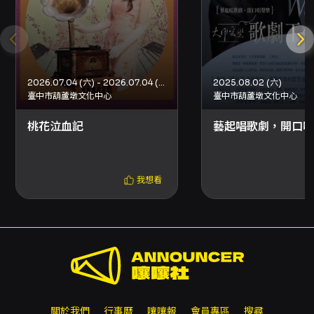
準時開演。 - 演出全長約90分鐘，無中場休息。
- 本場次同步錄影，請依現場提醒配合錄影相關
規範。 - 一人一票，憑票入場。 - 建議6歲以上觀
眾觀賞。 票務、退換與取票 - 票價：200、
300、400、500、600元（現場剩餘座位數以
售票系統為準）。 - 退票期限：最遲於演出日10
2026.07.04 (六) - 2026.07.04 (六)
2025.08.02 (六)
日前（不含演出日）辦理，逾期恕不受理。 - 退
臺中市葫蘆墩文化中心
臺中市葫蘆墩文化中心
票手續費：每張退票收取票面售價10%手續費。
換票視同退票，需退票後重新購買。 - 退票申請
桃花泣血記
藝起唱歌劇，開口唱
方式依購票付款方式不同，請參照OPENTIX退
票流程：信用卡/行動支付/文化幣請以線上退訂
單功能辦理；ATM/現金購票依平台指示提供資料
我想看
辦理；已取紙本票者可至OPENTIX服務處辦理
或郵寄退票（郵戳為憑）。 - 以ATM轉帳或現金
購票者，退票款項將依平台流程轉帳；刷卡退票
則退款至原刷卡帳戶。轉帳手續費、郵寄費等依
平台規定收取或不退。 購票方式與取票 - 網路購
票（信用卡、Apple Pay、Google Pay、ATM
轉帳），請先加入會員。 - 超商購票（現金）：
7-ELEVEN ibon、全家FamiPort、萊爾富Life-
ET；超商僅提供自動選位，每筆訂單最多可訂購
關於我們
行事曆
嚷嚷報
會員專區
搜尋