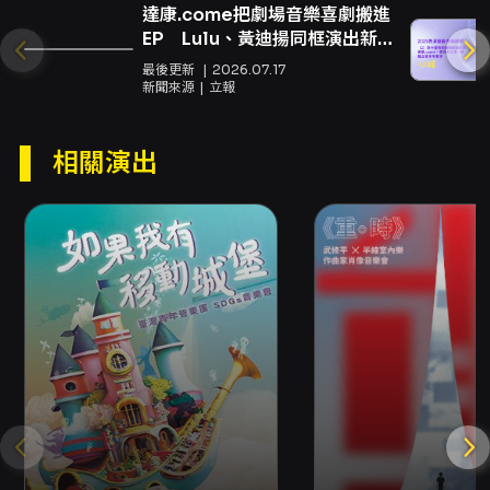
達康.come把劇場音樂喜劇搬進
的方式使表演既保留漫才的語言鍛鍊，也有即興
EP Lulu、黃迪揚同框演出新
劇場的當下實驗性。燈光音響由雄獅舞台設計工
MV
作室擔綱，整體製作由你好漫才工作室統整，呈
最後更新
2026.07.17
新聞來源
立報
現出以演出為核心、技術支援密切配合的現場效
果。 對於習慣傳統喜劇或初次接觸漫才的觀眾而
言，節目提供了多重觀演價值。首先是技術層面
相關演出
的欣賞：漫才講究語句節奏、吐槽與接話的精準
配合，觀眾可以觀察到演者在台詞之外的反應與
默契；其次是即興挑戰的現場刺激：節目中的臨
時組隊與現場出題，讓每一場演出都具獨特性與
突發性，無法完全靠複製過去的版本來理解當下
的笑果；第三是互動體驗的參與感：節目在必要
時會引入觀眾或現場元素作為素材，讓觀眾的反
應直接影響演出流程與笑點生成。 本場演出預計
約90分鐘、無中場休息，節目節奏緊湊，適合喜
歡活潑、節奏快且願意接受即興不確定性的觀
眾。為配合藝術節的推廣與地方文化參與，該場
次由臺中市政府文化局主辦，納入2026葫蘆墩藝
術節陣列，適合家庭與青年觀眾（建議6歲以上觀
賞）。票價涵蓋多種票種（200至600元），並