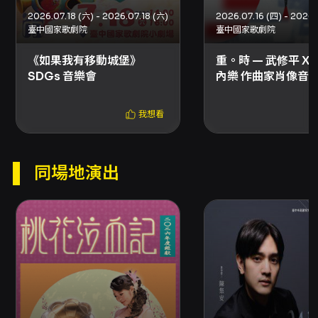
提供多項在地與會員優惠，觀眾可依自身需求選
2026.07.18 (六) - 2026.07.18 (六)
2026.07.16 (四) - 2026.
擇適合票區。 從社會文化角度來看，此類漫才與
臺中國家歌劇院
臺中國家歌劇院
即興結合的實驗性演出，代表臺灣當代喜劇創作
一種多面向發展：既承繼傳統漫才語言技巧，也
《如果我有移動城堡》
重。時 — 武修平 X
結合跨團隊合作與現場劇場即興，讓表演更具可
SDGs 音樂會
內樂 作曲家肖像音
塑性與互動性。對於關心當代表演藝術生態的觀
眾與研究者，本場演出提供觀察當代喜劇創作方
我想看
式、團體協作模式與現場觀眾互動關係的實例，
同時也是一次理解新世代喜劇如何在地方藝文節
目中落地的機會。 觀眾在觀演前可留意入場與票
務資訊：演出於14:30開始，建議提早入場以完
同場地演出
整觀賞節目；本場次同步錄影，觀演時請注意主
辦單位或場館的錄影提示。整體來說，《一個彥
達,八個願挨》是一場結合技術、即興與團隊創作
精神的喜劇演出，期待帶給觀眾既緊張又放鬆的
笑聲體驗，並在不可預期的現場中找到屬於當下
的喜劇共鳴。
注意事項
入場與演出 - 建議於14:00開始入場，演出14:30