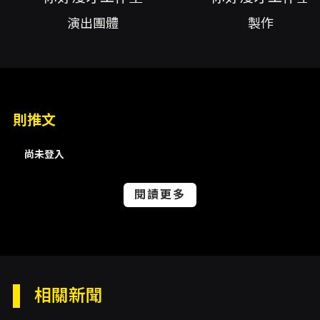
羅WALK)、共同創作小羅(暴羅WALK)、演出人
演出團體
製作
員劉向、共同創作劉向、演出人員哈姆、共同創
作哈姆、行政統籌謝雯棋、舞台監督林立中
內容簡介
你好漫才工作室攜手阿達，於2026年葫蘆墩藝術
節呈現《一個彥達,八個願挨》ft.阿達，帶來一場
則推文
以漫才與即興為核心的現場喜劇對決。節目以任
務挑戰、即興關卡、臨時組隊與現場出題為主要
尚未登入
形式，結合傳統漫才的語言節奏與團隊即興協
作，打造充滿張力與不可預測性的現場氛圍。演
出強調速度與互動：節奏會失控、吐槽會暴走、
閱讀更多
笑點常在意想不到的瞬間崩發；觀眾在其中既是
見證者，也常被請入場成為情境的一部分，體驗
笑場之外的緊張與樂趣。 本場節目由你好漫才工
作室主導製作，邀請達康.come 的阿達（陳彥
達）作為特別來賓，雙方以「對決」的形態呈現
前輩與後輩的互動火花。演出團隊成員來自不同
相關新聞
小組（現點現做、春雨、暴羅WALK、福貍男孩
等），多位演出者同時擔任創作成員，集體創作