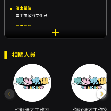
演出單位
臺中市政府文化局
演出地點
臺中市葫蘆墩文化中心-演奏廳 臺中市豐原區圓
環東路782號
演出團隊
相關人員
演出團體你好漫才工作室、製作你好漫才工作
室、團體達康.come、燈光音響雄獅舞台設計工
作室、嘉賓陳彥達(阿達)、演出陳彥達(阿達)、演
出人員張承賢、共同創作張承賢、演出人員顧家
慶、共同創作顧家慶、演出人員林照明、共同創
作林照明、演出人員周聖博、共同創作周聖博、
演出人員暴牙、共同創作暴牙、演出人員小羅(暴
你好漫才工作室
你好漫才工作室