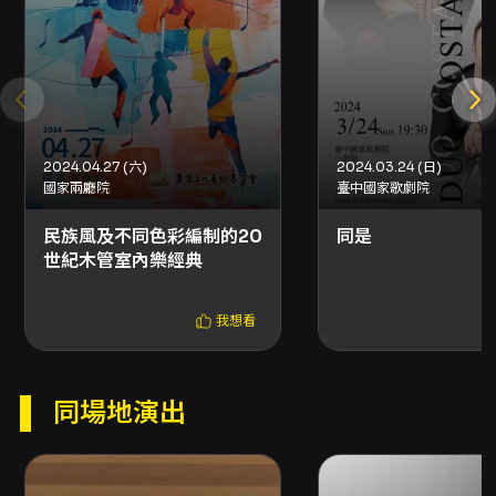
6/19）。 - 退票手續費：每張退票收取票面售價
10% 手續費；換票視同退票，須先退票後重新購
買。 - 申請方式：對於以信用卡、行動支付或文
化幣全額支付之訂單，可於 OPENTIX 會員訂單
紀錄使用線上退訂單功能辦理；以 ATM 轉帳或
現金購票者，請依 OPENTIX 指定流程提交資料
辦理，申請如符合規定將於 3 個工作日內執行退
2024.04.27 (六)
2024.03.24 (日)
票作業。已取紙本票者可選擇臨櫃退票或郵寄退
國家兩廳院
臺中國家歌劇院
票（郵戳為憑）。 - 退票款項處理：刷卡購票之
民族風及不同色彩編制的20
同是
退票款項將退回原刷卡帳戶；以 ATM 轉帳或現
世紀木管室內樂經典
金購票者，退票款項將轉帳至所提供之存摺帳戶
（處理時程依平台規定）。 - 關於文化幣或點數
折抵：如購票時使用文化幣或點數折抵，退票時
我想看
系統將優先退還點數並退還折抵之文化幣；如折
抵之文化幣或點數已逾使用效期，將無法退還或
展延。 其他注意事項 - 若節目發生取消或延期、
同場地演出
或主要表演人員／節目內容於預定表演前變動，
相關退票機制及辦理方式將公告於本節目頁面；
如主辦單位未提供退款機制，信用卡購票之持卡
人可向原發卡行申請爭議款退款。 - 超商取票每