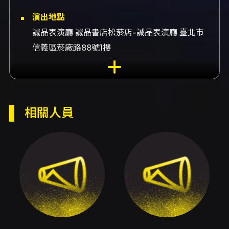
演出地點
誠品表演廳 誠品書店松菸店-誠品表演廳 臺北市
信義區菸廠路88號1樓
演出團隊
演出黃識穎、雙簧管黃識穎、演出温家琪、低音
管温家琪、演出林思茵、鋼琴林思茵
相關人員
內容簡介
《聲之所向：雙簧管、低音管與鋼琴》由雙簧管
演奏家黃識穎、低音管演奏家温家琪與鋼琴家林
思茵共同演出，節目以不同時代與文化語彙的作
品，探問音符落下後的聲響流向與記憶承載。整
場音樂會透過編制的特殊性──以雙簧管與低音
管兩種木管的對位性，結合鋼琴的和聲與色彩
——營造一個既透明又富層次的聲響場域，讓熟
悉與陌生的旋律在聲響互動中得到重新詮釋。 節
目開展以貝多芬的鋼琴三重奏 Op.11《街頭之