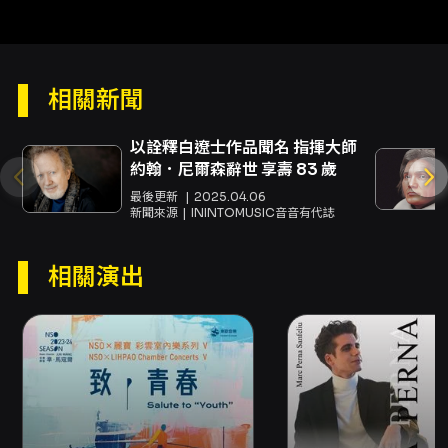
重的觀賞切入點與情感共鳴。
注意事項
票務與購票方式 - 售票平台與付款：網路購買
（信用卡、Apple Pay、Google Pay、ATM 轉
相關新聞
帳），請先加入 OPENTIX 會員；亦可於分銷點
以現金或信用卡購買，超商（7-ELEVEN ibon、
以詮釋白遼士作品聞名 指揮大師
全家 FamiPort、萊爾富 Life-ET）提供現金購
約翰．尼爾森辭世 享壽 83 歲
票。超商購票僅提供電腦自動選位，每筆訂單最
最後更新
2025.04.06
多可購買 8 張票券。 - 特別提醒：若適用之折扣
新聞來源
ININTOMUSIC音音有代誌
方案設有「需使用文化幣折抵」限制，該折扣僅
限網路購買。部分方案（例如輪椅席／輪椅陪同
席、優惠套票或需一次購買超過 8 張的方案）無
相關演出
法於超商購買。 取票方式 - 取票方式請依結帳頁
面顯示選項為準，取票方式僅能擇一；如需不同
取票方式，請分次購買。超商取票需於超商支付
每張票 10 元手續費；國內郵寄另收 50 元郵資。
部分場館或主辦單位提供電子票，請於售票頁確
認。 退換票與退費規定 - 退票期限：最晚於演出
日 10 日前（不含演出日）辦理，逾期恕不受理
（例如演出日為 6/29，最後退票期限為