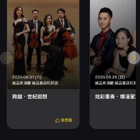
筆訂單最多可領取 8 張票券；如需一次購買超過
8 張，請以其他購票方式或洽主辦單位確認團購
事宜。
2024.06.01 (六)
2024.05.26 (日)
誠品表演廳 誠品書店松菸店
誠品表演廳 誠品書店松菸
跨越．世紀迴想
炫彩重奏．爛漫蒙太
我想看