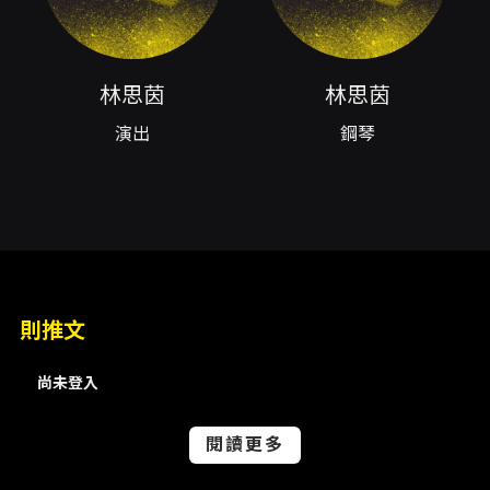
讓音樂在旋律與和聲的流動中串聯情感與歷史。
這樣的安排將古典、現代與當代創作放在同一場
聽覺旅程中，形成時間與語彙的對話，增強觀眾
對於聲音如何跨越時代、表達地域記憶與個人情
林思茵
林思茵
感的理解。 對觀眾而言，本場音樂會的觀賞價值
不僅在於曲目本身，還在於聆聽編制間細緻的音
演出
鋼琴
色互動與即興式的音樂對話。雙簧管明亮、穿透
的高音與低音管深厚、穩重的中低頻形成自然的
張力，鋼琴在其中既能提供瞬間的色彩點綴，也
能承接與引導整體樂句。對於熱愛室內樂的聽
眾，特別是關注木管色彩與室內對位技術的觀眾
而言，這樣的編制提供了罕見且具啟發性的聆聽
經驗。 此外，演出時同步錄影的安排，讓現場聲
響的瞬間被保存，也為後續的聲音傳播提供可
則推文
能，對於關注表演紀錄與聲音再現的聽眾是額外
的價值。整場音樂會在曲目選擇與編制上呈現縝
尚未登入
密的邏輯：由經典到法國近代語彙，再到當代作
品，構築一條貫通聲響歷程的聆聽線索。無論是
閱讀更多
對古典作品的新視角，或對法國木管文學與當代
作品的細緻感受，聽眾皆能在此場演出中找到多