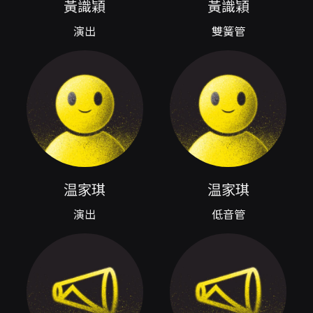
黃識穎
黃識穎
歌》的改編版本呈現，將原作轉換為雙簧管、低
音管與鋼琴的組合，賦予熟悉旋律新的音色輪
演出
雙簧管
廓。貝多芬作品中的歌謠性主題與對位結構，在
雙簧管與低音管之間的聲部分配下，帶出更為明
晰的呼應與對話；鋼琴既承擔伴襯，也在關鍵時
刻推動整體動力，使得這部經典在編制變換中仍
保有原作的情緒張力，同時展露不同的聲響趣
味。 節目中對法國二十世紀作品的安排，從法朗
賽（Jean Françaix）到浦朗克（Francis
Poulenc），呈現出法國音樂在色彩感、節奏輕
盈與語法幽默上的差異。法朗賽的三重奏以其精
準流暢、跳躍的樂思，讓木管樂句如光影般閃
温家琪
温家琪
動；浦朗克的作品則在優雅之餘流露出情感的複
層與反諷，雙簧管與低音管既能互為回應，也能
演出
低音管
各自擔綱描繪角色性格，與鋼琴共同構築透明而
微妙的音響結構。透過這些作品，聽眾得以體驗
法國色彩語彙在木管三重奏編制中的特殊展現。
節目的當代作品《生命的頌歌》（改編給雙簧
管、低音管與鋼琴）把聲音視為承載記憶與文化
的媒介，作品以層層鋪陳的方式探問生命面向，