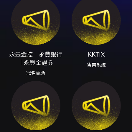
雄巨蛋（高雄市左營區博愛二路757號） - 主
辦：好混蛋音樂、何樂音樂、聯成娛樂 On Line
- 冠名贊助：永豐金控／永豐銀行／永豐金證券
售票與票價 - 售票系統：KKTIX（網站購票）及
全台全家便利商店 FamiPort - 正式開賣：
2026-06-13（週六）10:14（KKTIX） - 票價
（票面）：TWD$800 / 1,500 / 2,000 /
2,200 / 2,500 / 2,800 / 3,000 / 3,400 - 每
永豐金控｜永豐銀行
KKTIX
位KKTIX會員於網站購票限購8張；全家
FamiPort每筆訂單限購4張（自動配位） -
｜永豐金證券
售票系統
KKTIX購票付款方式包含信用卡
冠名贊助
（VISA/MASTER/JCB）；KKTIX導入信用卡
3D 驗證流程 - 全家FamiPort購票僅接受現金，
為系統自動配位，無法自行選位或選區 文化幣
（KKTIX 文化幣）使用說明（摘要） - 僅支援
KKTIX 網站購票使用（FamiPort 與 KKTIX
APP 不適用） - 使用期間依文化部「成年禮金專
區」公告為準，逾期失效 - 文化幣不得用於扣抵
退票手續費；使用文化幣折抵票款之票券退票
時，折抵金額會另行退回至成年禮金帳戶 - 建議