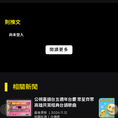
處理方式與退款方式） 官方與聯絡 - 活動頁面與
購票：KKTIX 活動頁面（活動連結由主辦提供）
- 主辦聯絡：聯成娛樂 On Line（活動頁面亦提
供「聯絡主辦單位」連結）
則推文
注意事項
尚未登入
注意事項（重要，購票前請詳閱） - 請勿於非
KKTIX 正式授權之通路購買票券（含拍賣網站或
閱讀更多
陌生代購），以免遭遇假票或詐騙；主辦及
KKTIX 不負責非官方通路之票券問題 - 禁止加價
轉售：以超過票面金額販售票券可能觸法，若有
違規情形，依相關法規可處罰鍰 - 票券為有價證
券，請以真實姓名購買並妥善保存；遺失、毀損
或無法辨識恕不補發 - 進場請憑票入場，若身分
或票券有疑義，主辦有權取消入場資格 - 現場可
相關新聞
能有燈光、雷射及移動攝影機，購票視同同意有
被拍攝的可能 - 請勿攜帶相機、攝影機、錄音裝
公視臺語台五週年台慶 眾星齊聚
置、外食、飲料、任何金屬或玻璃容器、雷射
高雄共賞經典台語歌曲
筆、煙火或其他危險物品入場 - 若發現視線不良
最後更新
2024.11.12
（非公告視線不良區域），請於開演10分鐘內向
新聞來源
今傳媒