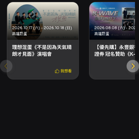
2026.10.17 (六) - 2026.10.18 (日)
高雄巨蛋
高雄巨蛋
理想混蛋《不是因為天氣晴
【優先購】永豐銀行
朗才見面》演唱會
證券 冠名贊助《K-W
INFINITY》韓流演
我想看