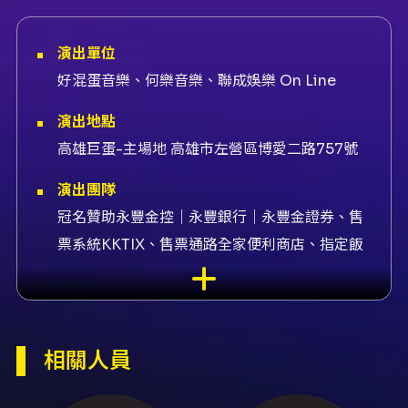
演出單位
好混蛋音樂、何樂音樂、聯成娛樂 On Line
演出地點
高雄巨蛋-主場地 高雄市左營區博愛二路757號
演出團隊
冠名贊助永豐金控｜永豐銀行｜永豐金證券、售
票系統KKTIX、售票通路全家便利商店、指定飯
店H₂O Hotel 水京棧國際酒店、演出者理想混蛋
內容簡介
理想混蛋《不是因為天氣晴朗才見面》演唱會
相關人員
（高雄場） 演出資訊 - 演出者：理想混蛋 - 標
題：不是因為天氣晴朗才見面 - 演出日期與時
間：2026-10-18（週日）17:00 - 演出地點：高