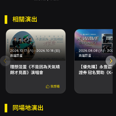
現場工作人員提出；經判定可辦理座位調整或退
票處理 - 高雄巨蛋周邊常塞車、園區停車位有
限，建議多利用大眾運輸抵達 - 購票時請確認會
相關演出
員手機與電子郵件已完成驗證；建議不要使用
Yahoo 或 Hotmail 以免收不到訂單通知信 - 退
票與退款相關程序、表單與時程依 KKTIX 退換票
規定辦理，信用卡退刷僅退回原信用卡帳戶，現
金退款有專用表單 - 身心障礙席登記須填妥表單
並上傳證明，KKTIX 不保證登記成功等同購票成
2026.10.17 (六) - 2026.10.18 (日)
功，名額有限且依收件順序為主
高雄巨蛋
高雄巨蛋
理想混蛋《不是因為天氣晴
【優先購】永豐銀行
朗才見面》演唱會
證券 冠名贊助《K-W
INFINITY》韓流演
我想看
同場地演出