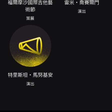
福爾摩沙國際吉他藝
雷米・喬賽爾門
印象派到當代、爵士與民謠語彙的跨時代選曲與
術節
聲響對話。兩位演奏家皆以獨奏與室內樂見長，
演出
並在歐洲各地音樂節與美術館持續發表以場域為
策展
導向的計畫；喬賽爾門曾在比利時「吉他之春」
(Printemps de la Guitare) 國際大賽奪首獎，
並錄製多張涵蓋浪漫派至當代作品的專輯；馬努
基安則在獨奏、室內樂與改編領域活躍，長期進
行跨界與空間化的聲響實驗。演出曲目以「當代
視野下的吉他風景」為主軸，將可能涵蓋武滿徹
（Toru Takemitsu）、巴托克、Chick
Corea（例如〈Children’s Song〉）、
Meredith Monk（如〈Folkdance〉）、皮亞
佐拉等不同風格的改編或原創作品，讓兩把吉他
特里斯坦・馬努基安
在音色、節奏與結構上展現高度的對話與默契。
二重奏形式在這裡不僅是技術的並置，而是一種
演出
聲部間細緻的互動技巧。演出常以極為精微的音
色變化與動態處理，將同一動機在兩把吉他之間
反覆傳遞、拆解與重組；有時透過泛音、輪指與
延音營造近乎靜止的畫面感，有時則以強烈節奏
與複雜和聲建立類室內樂般的宏大張力。這種建