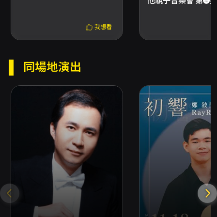
他親子音樂會 第➍彈
購票（7-ELEVEN ibon、全家 FamiPort、萊爾
富 Life-ET，僅提供電腦自動選位）。超商購票
我想看
每筆訂單最多可訂購 8 張票券，並需支付超商取
票手續費（每張票券另收 10 元超商取票手續
費）。 - 取票方式：請依結帳頁面顯示之實際取
票選項辦理，取票方式僅能擇一，若需不同取票
同場地演出
方式請分次購票。 退票與換票規定 - 退票期限：
最遲須於演出日 10 日前（不含演出日）提出退票
申請，逾期恕不受理。 - 手續費：退票每張收取
票面售價 10% 手續費；換票視同退票，須先退票
後重新購買。 - 線上退票：以信用卡、行動支付
或文化幣全額支付之訂單，請使用 OPENTIX 線
上退訂單功能；每日 23:30–00:00 系統結算期
間暫停服務，請注意退票期限並提前申請。 - 其
他退票方式：如以 ATM 轉帳或現金購票、或已
取票者，請依 OPENTIX 網站公告之臨櫃或郵寄
退票辦法辦理，退款作業依票務平台規定執行。
其他注意事項 - 如購票時使用文化幣或點數折
抵，退票將先退還折抵之文化幣，並於扣除退票
手續費後優先返還點數，再將剩餘款項退回；若