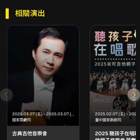
夜晚感受吉他於二重奏中的廣度與張力：它既能
低語般親密，也能在兩人默契的互動下展現近乎
相關演出
管弦樂的豐富層次。
注意事項
場次與入場 - 入場時間：19:30 開放入場，演出
於 19:30 開始。請提早到場以利入座。 - 演出長
度：約 2 小時（若有中場休息將另行說明）。 -
同步錄影：本場次同步錄影，入場視為同意錄影
範圍內之畫面／聲音蒐集。 - 建議年齡：建議 7
歲以上觀眾觀賞。 - 一人一票，憑票入場。 票
務、退換與購票方式 - 票價：NT$1,000、
NT$1,200、NT$1,500、NT$2,000。 - 折
扣：身心障礙人士及陪同者 1 名 5 折（入場時請
出示身心障礙手冊，陪同者須與身障者同時入
場）；65 歲以上年長者 5 折（入場請出示證
件）；兩廳院付費會員與免費會員（廳院青）享
2025.03.07 (五) - 2025.03.07 (五)
9 折優惠。請注意各折扣可能需現場或購票時出
國家兩廳院
臺中國家歌劇院
示證明文件。 - 購票方式：網路購票（信用卡、
Apple Pay、Google Pay、ATM 轉帳，需先加
古典吉他音樂會
2025 聽孩子在唱歌
入會員）、分銷點購買（現金、信用卡）、超商