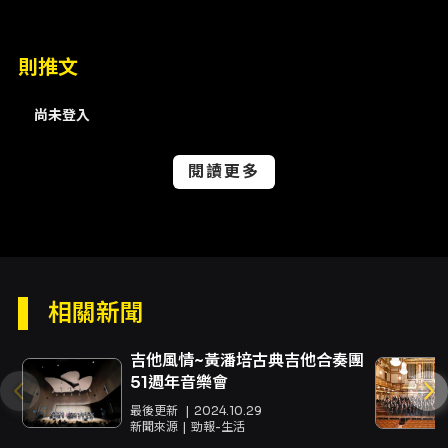
立於長期合作的默契，使得演出在保有結構性的
同時，亦能呈現高度的即興反應與當下生命力，
讓聽眾能同時體驗熟悉主題的旋律性與探究新聲
則推文
響的好奇心。 對一般觀眾而言，這場演出是一個
親近古典與當代吉他音樂的入門契機：節目兼具
尚未登入
可辨識的旋律與實驗性的音樂語彙，既有「可以
哼唱出來」的主題，也有透過和聲與節奏重組帶
來的新鮮感。對音樂系學生與專業樂手，此演出
閱讀更多
可視為示範如何在二重奏設定中尋找個體聲音與
群體協作之間的平衡，學習聲部的互動、音色塑
造以及在不同場域中調整詮釋策略。作為 FIGF
二十週年國際陣容的一環，本場次同時呈現節慶
回望與面向世界的策展理念：回顧吉他在過去二
十年中與國際名家合作的發展，並引介當下歐洲
相關新聞
最新的二重奏實踐與場域應用，期許在與臺灣觀
眾與工作者交流中激發新的共鳴與合作可能。 演
吉他風情~黃潘培古典吉他合奏團
出地點為國家兩廳院演奏廳，整場演出約 2 小時
51週年音樂會
（含中場／如有），將以專業音響與場域調度呈
現兩把吉他的細節與空間感。無論您是首次走進
最後更新
2024.10.29
新聞來源
勁報-生活
吉他音樂會或已熟悉古典、當代曲目，皆可在此