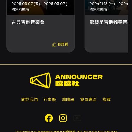
折抵之文化幣或點數已逾效期，將無法返還或展
2025.03.07 (五) - 2025.03.07 (五)
2024.11.18 (一) - 2024.11
延。 - 若場館或主辦單位公布節目或主要演出者
國家兩廳院
國家兩廳院
變動時，相關退票機制或退款方式將公告於節目
古典吉他音樂會
鄭敍呈吉他獨奏音樂
頁面；如主辦未提供退款機制，信用卡購票者可
向發卡行申請信用卡爭議款退款。 - 部分折扣或
特殊席位（如輪椅席、優惠套票、團體票等）可
能無法於超商購票或會有數量限制，請依票務頁
我想看
面與分銷點公告為準。 若有其他票務或活動相關
問題，請聯絡主辦單位或 OPENTIX 客服查詢。
關於我們
行事曆
嚷嚷報
會員專區
搜尋