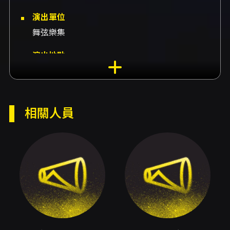
演出單位
舞弦樂集
演出地點
國家兩廳院-演奏廳 臺北市中正區中山南路21-1號
演出團隊
策展福爾摩沙國際吉他藝術節、演出雷米・喬賽
相關人員
爾門、演出特里斯坦・馬努基安
內容簡介
本場音樂會由福爾摩沙國際吉他藝術節（FIGF）
邀請、舞弦樂集主辦，特別呈現法國當代聲響美
學的吉他二重奏——雷米·喬賽爾門（Rémi
Jousselme）與特里斯坦·馬努基安（Tristan
Manoukian）的專場演出。2026 年適逢本藝術
節創辦二十週年，本場演出作為國際篇章之一，
帶來在台灣較少見的二重奏形式，呈現從浪漫、